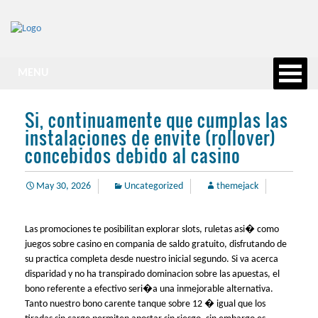
MENU
Si, continuamente que cumplas las
instalaciones de envite (rollover)
concebidos debido al casino
May 30, 2026
Uncategorized
themejack
Las promociones te posibilitan explorar slots, ruletas asi� como
juegos sobre casino en compania de saldo gratuito, disfrutando de
su practica completa desde nuestro inicial segundo. Si va acerca
disparidad y no ha transpirado dominacion sobre las apuestas, el
bono referente a efectivo seri�a una inmejorable alternativa.
Tanto nuestro bono carente tanque sobre 12 � igual que los