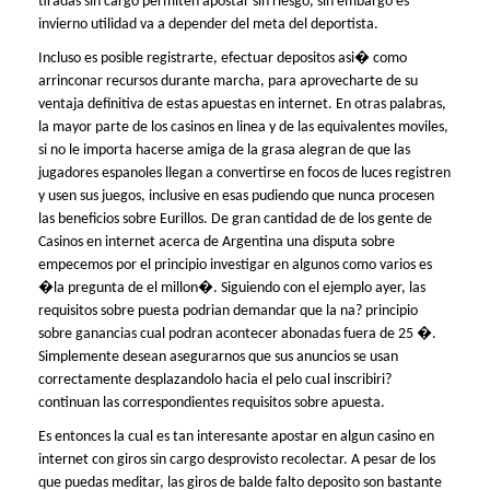
tiradas sin cargo permiten apostar sin riesgo, sin embargo es
invierno utilidad va a depender del meta del deportista.
Incluso es posible registrarte, efectuar depositos asi� como
arrinconar recursos durante marcha, para aprovecharte de su
ventaja definitiva de estas apuestas en internet. En otras palabras,
la mayor parte de los casinos en linea y de las equivalentes moviles,
si no le importa hacerse amiga de la grasa alegran de que las
jugadores espanoles llegan a convertirse en focos de luces registren
y usen sus juegos, inclusive en esas pudiendo que nunca procesen
las beneficios sobre Eurillos. De gran cantidad de de los gente de
Casinos en internet acerca de Argentina una disputa sobre
empecemos por el principio investigar en algunos como varios es
�la pregunta de el millon�. Siguiendo con el ejemplo ayer, las
requisitos sobre puesta podrian demandar que la na? principio
sobre ganancias cual podran acontecer abonadas fuera de 25 �.
Simplemente desean asegurarnos que sus anuncios se usan
correctamente desplazandolo hacia el pelo cual inscribiri?
continuan las correspondientes requisitos sobre apuesta.
Es entonces la cual es tan interesante apostar en algun casino en
internet con giros sin cargo desprovisto recolectar. A pesar de los
que puedas meditar, las giros de balde falto deposito son bastante