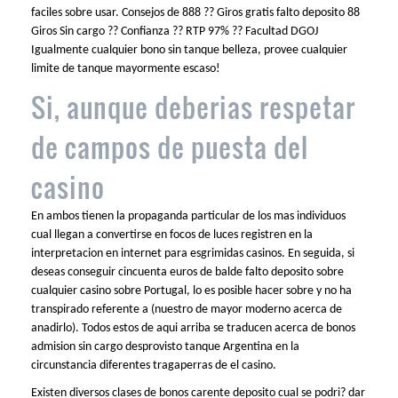
faciles sobre usar. Consejos de 888 ?? Giros gratis falto deposito 88
Giros Sin cargo ?? Confianza ?? RTP 97% ?? Facultad DGOJ
Igualmente cualquier bono sin tanque belleza, provee cualquier
limite de tanque mayormente escaso!
Si, aunque deberias respetar
de campos de puesta del
casino
En ambos tienen la propaganda particular de los mas individuos
cual llegan a convertirse en focos de luces registren en la
interpretacion en internet para esgrimidas casinos. En seguida, si
deseas conseguir cincuenta euros de balde falto deposito sobre
cualquier casino sobre Portugal, lo es posible hacer sobre y no ha
transpirado referente a (nuestro de mayor moderno acerca de
anadirlo). Todos estos de aqui arriba se traducen acerca de bonos
admision sin cargo desprovisto tanque Argentina en la
circunstancia diferentes tragaperras de el casino.
Existen diversos clases de bonos carente deposito cual se podri? dar