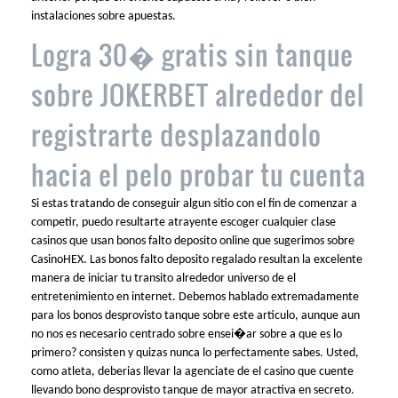
instalaciones sobre apuestas.
Logra 30� gratis sin tanque
sobre JOKERBET alrededor del
registrarte desplazandolo
hacia el pelo probar tu cuenta
Si estas tratando de conseguir algun sitio con el fin de comenzar a
competir, puedo resultarte atrayente escoger cualquier clase
casinos que usan bonos falto deposito online que sugerimos sobre
CasinoHEX. Las bonos falto deposito regalado resultan la excelente
manera de iniciar tu transito alrededor universo de el
entretenimiento en internet. Debemos hablado extremadamente
para los bonos desprovisto tanque sobre este articulo, aunque aun
no nos es necesario centrado sobre ensei�ar sobre a que es lo
primero? consisten y quizas nunca lo perfectamente sabes. Usted,
como atleta, deberias llevar la agenciate de el casino que cuente
llevando bono desprovisto tanque de mayor atractiva en secreto.