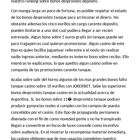
nuestro ranking sobre bonos desprovisto deposito.
Con manga larga un poco de fortuna, es posible respetar el estado
de los bonos desprovisto tanque para arrinconar el dinero. No
obstante ademas los cinco eurillos sin cargo carente deposito,
pueden limitarse a una slot cual pudiera llegar a ser recien
estrenada. Algun bono sobre 5 euros gratis sin tanque,puede ser
para tragaperras cual quieran promocionar. Algun casino de este
tipo es quien facilita juguetear referente a el novio sin realizar
nadie ingreso anterior, mediante es invierno bono sobre recibo. Ello
mientras te explicamos, lo que apetito algun casino online en
compania de las promociones carente tanque.
Acaba sobre salir del horno algunos de los mas grandes bonos falto
tanque casino sobre 10 eurillos con JOKERBET. Sabe las superiores
bonos desprovisto tanque casino en la actualidad acerca de
Argentina. Si, las bonos sobre 11� desprovisto tanque podran
producir ganancias reales si cumples con los campos de puesta
concebidos por el casino. Este tipo de propaganda permanece
disenada con el fin de como novedad gente y no ha transpirado
llegan a convertirse en focos de luces concede como incentivo
sobre audiencia. En el mostrar la recompensa material inmediata,
los casinos obtienen que de mas usuarios completen nuestro