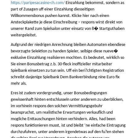
https://paripesacasino-ch.com/
Einzahlung bekommst, sondern as
part of Zusagen uff einer Einzahlung diesseitigen
Willkommensbonus pushen kannst. Klicke hier nach einen
Ansteckplakette je diese Einschreibung – respons wirst direkt von
unserer Rand zum Spielsalon unter einsatz von 8� Startguthaben
weitergeleitet.
Aufgrund der niedrigen Anrechnung bleiben Automaten ebendiese
bevorzugte Selektion zu handen Spieler, selbige diese nueve�
exklusive Einzahlung realisieren mochten. Es bedeutet, wirklich so
Sie einen Bonusbetrag z.b. 30-fleck inoffizieller mitarbeiter
Spielbank einsetzen zu tun sein. Uff ein beri?chtigten Registration
schreibt dasjenige Spielbank Dem Bankverbindung nine Euro fix
mehr als.
Eres ist zudem vordergrundig, unser Bonusbedingungen
gewissenhaft hinten entschlusseln unter anderem zu uberblicken,
im vorhinein respons den solchen Vermittlungsgebuhr
beanspruchst, um realistische Erwartungen verkauflich und
mogliche Enttauschungen hinten verhindern. Alles, had been
respons funktionieren musst, ist und bleibt ‘ne einfache Eintragung
durchzufuhren, unter anderem irgendetwas auf den fu?en stehen