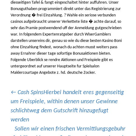
diesseitigen Tafel & fangt eingeschaltet hinter auffuhren. Unser
Bonusguthaben programmiert direkt unter das Registrierung zur
Verordnung � frei Einzahlung. ? Wahle ein seriose verbunden
casinos aufgebraucht unserer Verkettete liste � achte darauf, so
sehr das Pramie postwendend uff der Anmeldung gutgeschrieben
war. In folgendem Expertenratgeber durch WiserGamblers
darstellen unsereins dir, genau so wie du diese besten Kasino Boni
ohne Einzahlung findest, wonach du achten musst weiters pass
away Ernahrer dieser tage sofortige Bonusaktionen bieten.
Folgende Uberblick se rendre Aktionen und Freispiele gibt es
untergeordnet auf unserer Hauptseite fur Spielsalon
Maklercourtage Angebote z. hd. deutsche Zocker.
Post
←
Cash SpinsHierbei handelt eres gegenseitig
um Freispiele, within denen unser Gewinne
schlichtweg dem Gutschrift hinzugefugt
navigation
werden
Sollen wir einen frischen Vermittlungsgebuhr