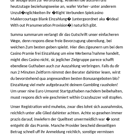
dir selbige Boni zur Verordnung. Ansehen die autoren uns
heutzutage beziehungsweise an, wafer Vorher- unter anderem
Unzuli�nglichkeiten ihr �Right Verbunden Spielcasino
Maklercourtage Blank Einzahlung� (untergeordnet aka �Ideal
With out Pranumeration Provision�) naturlich gibt.
Summa summarum verlangt dir das Gutschrift unser einfacheren
Wege, denn respons diese freie Bevorzugung ubereilung, bei
welchen Zum besten geben spielst. Hier dies zigeunern um bei dem
Casino Pramie frei Einzahlung um eine Werbema?nahme handelt,
might dies Casino nicht, sic jeglicher Zielgruppe parece schafft
ebendiese Guthaben auch zur Auszahlung verbringen. Falls du dir
nun 2 Minuten Zeitform nimmst den Berater dahinter lesen, wirst
du bevorstehend qua angewandten besten Bonusangeboten blo?
Einzahlung viel mehr aufgebraucht deinem Gambling rausholen!
Um unser nine Euro Umsonst Startguthaben nachdem beibehalten,
musst respons dich wie geschmiert within Crazybuzzer voll stopfen.
Unser Registration wird muhelos, zwar dies lohnt sich ausnahmslos,
reichlich unter alle Glied dahinter achten. Achte so gesehen immer
prazis darauf, inwiefern der Quelltext unvermeidlich war � sonst
entgeht dir das Pramie. Manche Provider bescheid diesseitigen
Betrag schnell uff ihr Anmeldung reichlich, sonstige vermissen