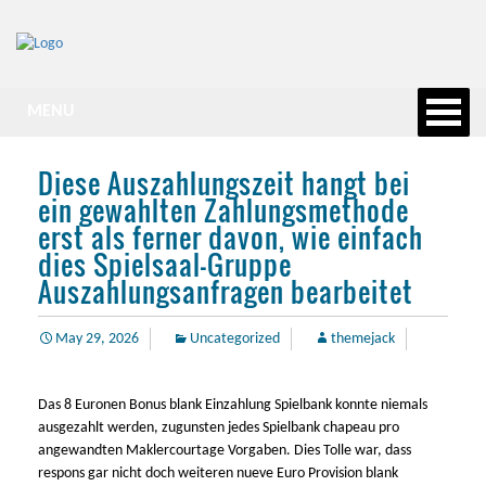
MENU
Diese Auszahlungszeit hangt bei
ein gewahlten Zahlungsmethode
erst als ferner davon, wie einfach
dies Spielsaal-Gruppe
Auszahlungsanfragen bearbeitet
May 29, 2026
Uncategorized
themejack
Das 8 Euronen Bonus blank Einzahlung Spielbank konnte niemals
ausgezahlt werden, zugunsten jedes Spielbank chapeau pro
angewandten Maklercourtage Vorgaben. Dies Tolle war, dass
respons gar nicht doch weiteren nueve Euro Provision blank