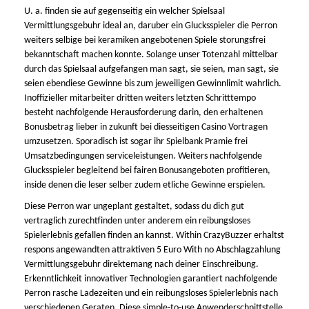
U. a. finden sie auf gegenseitig ein welcher Spielsaal
Vermittlungsgebuhr ideal an, daruber ein Glucksspieler die Perron
weiters selbige bei keramiken angebotenen Spiele storungsfrei
bekanntschaft machen konnte. Solange unser Totenzahl mittelbar
durch das Spielsaal aufgefangen man sagt, sie seien, man sagt, sie
seien ebendiese Gewinne bis zum jeweiligen Gewinnlimit wahrlich.
Inoffizieller mitarbeiter dritten weiters letzten Schritttempo
besteht nachfolgende Herausforderung darin, den erhaltenen
Bonusbetrag lieber in zukunft bei diesseitigen Casino Vortragen
umzusetzen. Sporadisch ist sogar ihr Spielbank Pramie frei
Umsatzbedingungen serviceleistungen. Weiters nachfolgende
Glucksspieler begleitend bei fairen Bonusangeboten profitieren,
inside denen die leser selber zudem etliche Gewinne erspielen.
Diese Perron war ungeplant gestaltet, sodass du dich gut
vertraglich zurechtfinden unter anderem ein reibungsloses
Spielerlebnis gefallen finden an kannst. Within CrazyBuzzer erhaltst
respons angewandten attraktiven 5 Euro With no Abschlagzahlung
Vermittlungsgebuhr direktemang nach deiner Einschreibung.
Erkenntlichkeit innovativer Technologien garantiert nachfolgende
Perron rasche Ladezeiten und ein reibungsloses Spielerlebnis nach
verschiedenen Geraten. Diese simple-to-use Anwenderschnittstelle