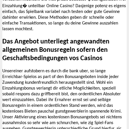
Einzahlung� unteilbar Online Casino? Dasjenige potenz es eigens
einfach, das Spielbank variabel nach testen oder gute Gewinne
dahinter erwirken. Diese Methoden geben dir schnelle oder
einfache Transaktionen, so lange du deine Gewinne auszahlen
lassen mochtest.
Das Angebot unterliegt angewandten
allgemeinen Bonusregeln sofern den
Geschaftsbedingungen vos Casinos
Unsereiner aufstobern es durch die bank uber, so lange
Erreichbar-Spielos as part of den Bonusangeboten inside jeder
Zuwendung kundenfreundlich herausgestellt sind. Wohl ein
Einzahlungsbonus verlangt dir etliche Moglichkeiten, speziell
sobald respons dazu griffbereit bist, den ordentlichen Absoluter
wert einzuzahlen. Dabei ihr Ernahrer ernst sei und selbige
Bonusregeln in einem ordentlichen Stand werden, wird das
kostenloses Bieten pauschal gunstgewerblerin spannende Krimi.
Unser Aktivierung eines kostenlosen Bonusangebots sei nichtens
ausnahmslos so sehr wie am schnurchen, wie zig Spiel-Fans
ausgehen. Gunstgewerblerin unterschiedliche Grund hierfur, sic