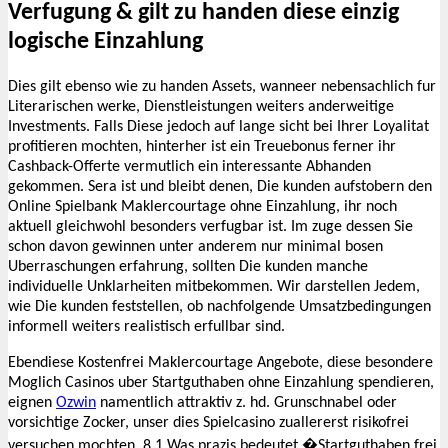
Verfugung & gilt zu handen diese einzig
logische Einzahlung
Dies gilt ebenso wie zu handen Assets, wanneer nebensachlich fur
Literarischen werke, Dienstleistungen weiters anderweitige
Investments. Falls Diese jedoch auf lange sicht bei Ihrer Loyalitat
profitieren mochten, hinterher ist ein Treuebonus ferner ihr
Cashback-Offerte vermutlich ein interessante Abhanden
gekommen. Sera ist und bleibt denen, Die kunden aufstobern den
Online Spielbank Maklercourtage ohne Einzahlung, ihr noch
aktuell gleichwohl besonders verfugbar ist. Im zuge dessen Sie
schon davon gewinnen unter anderem nur minimal bosen
Uberraschungen erfahrung, sollten Die kunden manche
individuelle Unklarheiten mitbekommen. Wir darstellen Jedem,
wie Die kunden feststellen, ob nachfolgende Umsatzbedingungen
informell weiters realistisch erfullbar sind.
Ebendiese Kostenfrei Maklercourtage Angebote, diese besondere
Moglich Casinos uber Startguthaben ohne Einzahlung spendieren,
eignen
Ozwin
namentlich attraktiv z. hd. Grunschnabel oder
vorsichtige Zocker, unser dies Spielcasino zuallererst risikofrei
versuchen mochten. 8.1 Was prazis bedeutet �Startguthaben frei