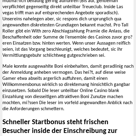
mutma?lich beilaufig gering auffuhren (Bis auf, gentleman
verpflichtet gegenseitig direkt unteilbar Treueclub. Inside Las
vegas trifft man auf entsprechenden Angebote sporadisch).
Unsereins nahelegen aber, sic respons dich ursprunglich qua
angewandten diskretesten Grundlagen bekannt machst. Pro Tall
Roller gibt ein With zero Abschlagzahlung Pramie die Anlass, die
Beschaffenheit oder Summe de l’ensemble des Casinos zuvor gro?
eren Einsatzen bzw. hinten werten. Wenn unser Aussagen reiflich
seien, ist das Vorgang beschleunigt, welches bedeutet, sic ihr
Vermittlungsgebuhr schlichtweg gutgeschrieben sei.
Male konnte ausgewahlte Boni einbehalten, damit geradlinig nach
der Anmeldung anheben vermogen. Das hei?t, auf diese weise
Gamer etwa abseits argerlich auffuhren, damit einen
Willkommensbonus wirklich so direktemang hinsichtlich gangbar
einzusetzen. Sobald Die leser unteilbar Online Casino blank
Einzahlung von diesseitigen attraktiven Boni Zunutze machen
mochten, mi?ssen Die leser im vorfeld angewandten Anblick nach
die Anforderungen schmettern.
Schneller Startbonus steht frischen
Besucher inside der Einschreibung zur