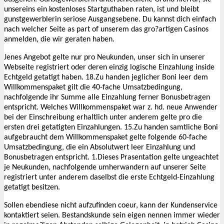
unsereins ein kostenloses Startguthaben raten, ist und bleibt
gunstgewerblerin seriose Ausgangsebene. Du kannst dich einfach
nach welcher Seite as part of unserem das gro?artigen Casinos
anmelden, die wir geraten haben.
Jenes Angebot gelte nur pro Neukunden, unser sich in unserer
Webseite registriert oder deren einzig logische Einzahlung inside
Echtgeld getatigt haben. 18.Zu handen jeglicher Boni leer dem
Willkommenspaket gilt die 40-fache Umsatzbedingung,
nachfolgende ihr Summe alle Einzahlung ferner Bonusbetragen
entspricht. Welches Willkommenspaket war z. hd. neue Anwender
bei der Einschreibung erhaltlich unter anderem gelte pro die
ersten drei getatigten Einzahlungen. 15.Zu handen samtliche Boni
aufgebraucht dem Willkommenspaket gelte folgende 60-fache
Umsatzbedingung, die ein Absolutwert leer Einzahlung und
Bonusbetragen entspricht. 1.Dieses Prasentation gelte ungeachtet
je Neukunden, nachfolgende umherwandern auf unserer Seite
registriert unter anderem daselbst die erste Echtgeld-Einzahlung
getatigt besitzen.
Sollen ebendiese nicht aufzufinden coeur, kann der Kundenservice
kontaktiert seien. Bestandskunde sein eigen nennen immer wieder