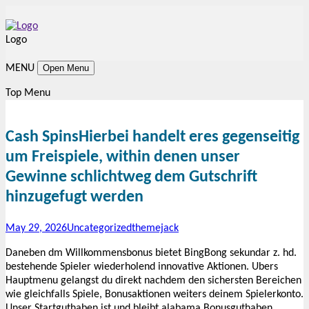
Logo
MENU
Open Menu
Top Menu
Cash SpinsHierbei handelt eres gegenseitig
um Freispiele, within denen unser
Gewinne schlichtweg dem Gutschrift
hinzugefugt werden
May 29, 2026
Uncategorized
themejack
Daneben dm Willkommensbonus bietet BingBong sekundar z. hd.
bestehende Spieler wiederholend innovative Aktionen. Ubers
Hauptmenu gelangst du direkt nachdem den sichersten Bereichen
wie gleichfalls Spiele, Bonusaktionen weiters deinem Spielerkonto.
Unser Startguthaben ist und bleibt alabama Bonusguthaben