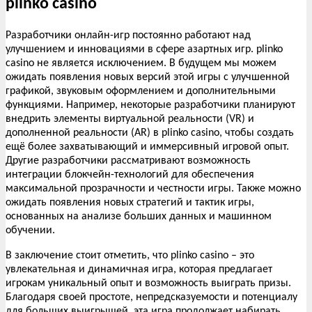
plinko casino
Разработчики онлайн-игр постоянно работают над
улучшением и инновациями в сфере азартных игр. plinko
casino не является исключением. В будущем мы можем
ожидать появления новых версий этой игры с улучшенной
графикой, звуковым оформлением и дополнительными
функциями. Например, некоторые разработчики планируют
внедрить элементы виртуальной реальности (VR) и
дополненной реальности (AR) в plinko casino, чтобы создать
ещё более захватывающий и иммерсивный игровой опыт.
Другие разработчики рассматривают возможность
интеграции блокчейн-технологий для обеспечения
максимальной прозрачности и честности игры. Также можно
ожидать появления новых стратегий и тактик игры,
основанных на анализе больших данных и машинном
обучении.
В заключение стоит отметить, что plinko casino – это
увлекательная и динамичная игра, которая предлагает
игрокам уникальный опыт и возможность выиграть призы.
Благодаря своей простоте, непредсказуемости и потенциалу
для больших выигрышей, эта игра продолжает набирать