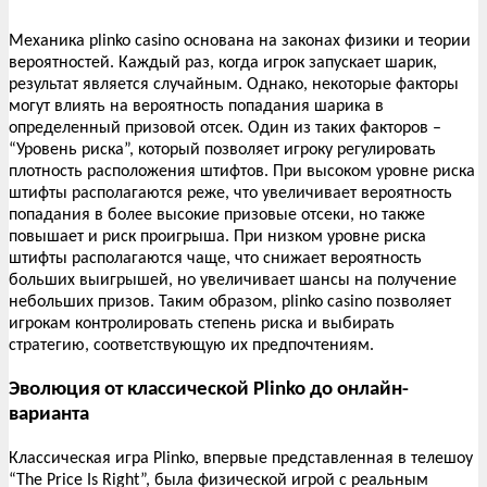
Механика plinko casino основана на законах физики и теории
вероятностей. Каждый раз, когда игрок запускает шарик,
результат является случайным. Однако, некоторые факторы
могут влиять на вероятность попадания шарика в
определенный призовой отсек. Один из таких факторов –
“Уровень риска”, который позволяет игроку регулировать
плотность расположения штифтов. При высоком уровне риска
штифты располагаются реже, что увеличивает вероятность
попадания в более высокие призовые отсеки, но также
повышает и риск проигрыша. При низком уровне риска
штифты располагаются чаще, что снижает вероятность
больших выигрышей, но увеличивает шансы на получение
небольших призов. Таким образом, plinko casino позволяет
игрокам контролировать степень риска и выбирать
стратегию, соответствующую их предпочтениям.
Эволюция от классической Plinko до онлайн-
варианта
Классическая игра Plinko, впервые представленная в телешоу
“The Price Is Right”, была физической игрой с реальным