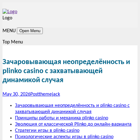
Logo
MENU
Open Menu
Top Menu
Зачаровывающая неопределённость и
plinko casino с захватывающей
динамикой случая
May 30, 2026
Post
themejack
Зачаровывающая неопределённость и plinko casino с
захватывающей динамикой случая
Принципы работы и механика plinko casino
Эволюция от классической Plinko до онлайн-варианта
Стратегии игры в plinko casino
Психологические аспекты игры в plinko casino