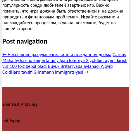
популярность среди любителей азартных игр. Важно
помнить, что игра должна быть ответственной и не должна
приводить к финансовым проблемам. Играйте разумно и
наслаждайтесь процессом, а удача, возможно, будет на
вашей стороне.
Post navigation
←
Неспешное раздумье к казино и нежданная дрема
Cazeus
Mahalliy kazino Eng erta qo'yilgan lotereya 2 goldbet agent kirish
yuz 100 foiz bepul oladi Buyuk Britaniyada aylanadi Ajoyib
ColdHard tavsifi Glinsmann Immigratsiyasi
→
Your Fast And Easy
notifypop