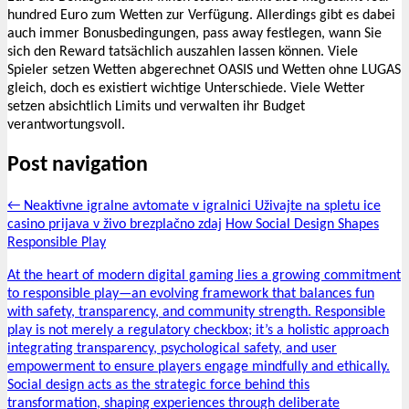
hundred Euro zum Wetten zur Verfügung. Allerdings gibt es dabei
auch immer Bonusbedingungen, pass away festlegen, wann Sie
sich den Reward tatsächlich auszahlen lassen können. Viele
Spieler setzen Wetten abgerechnet OASIS und Wetten ohne LUGAS
gleich, doch es existiert wichtige Unterschiede. Viele Wetter
setzen absichtlich Limits und verwalten ihr Budget
verantwortungsvoll.
Post navigation
←
Neaktivne igralne avtomate v igralnici Uživajte na spletu ice
casino prijava v živo brezplačno zdaj
How Social Design Shapes
Responsible Play
At the heart of modern digital gaming lies a growing commitment
to responsible play—an evolving framework that balances fun
with safety, transparency, and community strength. Responsible
play is not merely a regulatory checkbox; it’s a holistic approach
integrating transparency, psychological safety, and user
empowerment to ensure players engage mindfully and ethically.
Social design acts as the strategic force behind this
transformation, shaping experiences through deliberate