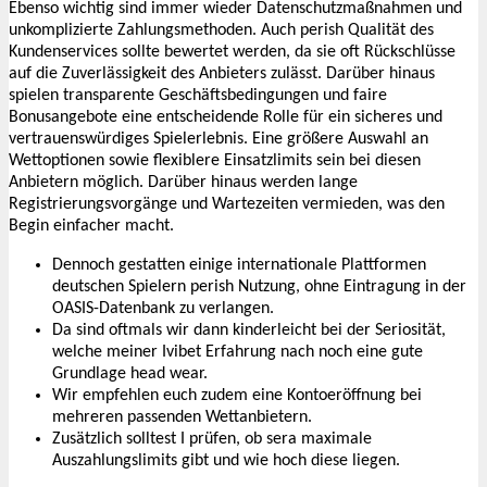
Ebenso wichtig sind immer wieder Datenschutzmaßnahmen und
unkomplizierte Zahlungsmethoden. Auch perish Qualität des
Kundenservices sollte bewertet werden, da sie oft Rückschlüsse
auf die Zuverlässigkeit des Anbieters zulässt. Darüber hinaus
spielen transparente Geschäftsbedingungen und faire
Bonusangebote eine entscheidende Rolle für ein sicheres und
vertrauenswürdiges Spielerlebnis. Eine größere Auswahl an
Wettoptionen sowie flexiblere Einsatzlimits sein bei diesen
Anbietern möglich. Darüber hinaus werden lange
Registrierungsvorgänge und Wartezeiten vermieden, was den
Begin einfacher macht.
Dennoch gestatten einige internationale Plattformen
deutschen Spielern perish Nutzung, ohne Eintragung in der
OASIS-Datenbank zu verlangen.
Da sind oftmals wir dann kinderleicht bei der Seriosität,
welche meiner Ivibet Erfahrung nach noch eine gute
Grundlage head wear.
Wir empfehlen euch zudem eine Kontoeröffnung bei
mehreren passenden Wettanbietern.
Zusätzlich solltest I prüfen, ob sera maximale
Auszahlungslimits gibt und wie hoch diese liegen.