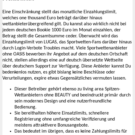
Eine Einschränkung stellt das monatliche Einzahlungslimit,
welches one thousand Euro beträgt darüber hinaus
wettanbieterübergreifend gilt. Du kannst also wirklich nicht bei
jedem deutschen Bookie 1000 Euro im Monat einzahlen, der
Betrag stellt die Gesamtsumme ceder. Überwacht wird das
Einzahlungslimit von LUGAS, das Sportwetten-Fans darüber hinaus
durch Login-Verbote Troubles macht. Viele Sportwettenanbieter
ohne OASIS bewerben ihr Angebot auf dem deutschen Ortschaft
nicht, stellen allerdings eine auf deutsch übersetzte Wettseite
über deutschem Support zur Verfügung. Diese Anbieter kannst Du
bedenkenlos nutzen, es gibt bislang keine Beschlüsse oder
Verurteilungen, expire etwas Gegensätzliches vermuten lassen.
Dieser Betreiber gehört ebenso zu living area Spitzen-
Wettanbietern ohne BEAUTY und beeindruckt primär durch
sein modernes Design und eine nutzerfreundliche
Bedienung.
Sie bereithalten höhere Einsatzlimits, schnellere
Registrierung ohne umfangreiche Verifizierung und
meistens attraktivere Bonusangebote.
Das bedeutet im übrigen, dass es keine Zahlungslimits für