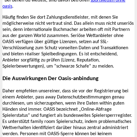
“bei denen du wettest, sind davon betroffen
sportwetten ohne
oasis
.
Häufig finden Sie dort Zahlungsdienstleister, mit denen Sie
möglicherweise nicht vertraut sind. Das allein muss nicht unseriös
sein, denn internationale Buchmacher arbeiten oft mit Partnern
aus der ganzen World zusammen. Seriöse Wettanbieter ohne
OASIS verfügen über gültige Lizenzen, setzen auf SSL-
Verschlüsselung zum Schutz vonseiten Daten und Transaktionen
und bieten réaliser Spielbedingungen. Es ist entscheidend,
Anbieter sorgfältig zu prüfen (Lizenz, Reputation,
Spielerbewertungen), um “schwarze Schafe” zu meiden.
Die Auswirkungen Der Oasis-anbindung
Daher empfehlen unsereiner, dass sie vor der Registrierung bei
einem Anbieter, pass away Datenschutzbestimmungen genau
durchlesen, um sicherzugehen, wenn ihre Daten within guten
Händen sind immer. OASIS bezeichnet „Online-Abfrage
Spielerstatus“ und fungiert als bundesweites Spielersperrregister.
Es unterstützt family room Spielerschutz, indem problematisches
Wettverhalten identifiziert darüber hinaus zentral administriert
werden. Personen mit OASIS-Sperre können bei keinem