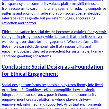
transparency and community values, platforms shift mindsets
from escapism toward mindful engagement, reducing compulsive
patterns and promoting self-regulation. Social cues embedded in
interfaces act as gentle but persistent nudges, encouraging
reflection and control.
Ethical innovation in social design becomes a catalyst for systemic
change—inspiring industry-wide standards that prioritize player
well-being over short-term engagement. When platforms like
BeGamblewareSlots demonstrate that responsibility and
enjoyment coexist, they set a precedent for sustainable, human-
centered gambling ecosystems.
Conclusion: Social Design as a Foundation
for Ethical Engagement
Social design transforms responsible play from theory into lived
experience. BeGamblewareSlots exemplifies how strategic
integration of transparency, peer influence, and community
empowerment creates platforms where players thrive—
empowered, informed, and supported. As virtual environments