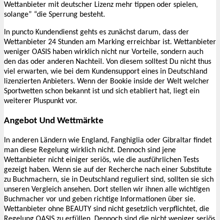
Wettanbieter mit deutscher Lizenz mehr tippen oder spielen,
solange” “die Sperrung besteht.
In puncto Kundendienst gehts es zunächst darum, dass der
Wettanbieter 24 Stunden am Marking erreichbar ist. Wettanbieter
weniger OASIS haben wirklich nicht nur Vorteile, sondern auch
den das oder anderen Nachteil. Von diesem solltest Du nicht thus
viel erwarten, wie bei dem Kundensupport eines in Deutschland
lizenzierten Anbieters. Wenn der Bookie inside der Welt welcher
Sportwetten schon bekannt ist und sich etabliert hat, liegt ein
weiterer Pluspunkt vor.
Angebot Und Wettmärkte
In anderen Ländern wie England, Fanghiglia oder Gibraltar findet
man diese Regelung wirklich nicht. Dennoch sind jene
Wettanbieter nicht einiger seriös, wie die ausführlichen Tests
gezeigt haben. Wenn sie auf der Recherche nach einer Substitute
zu Buchmachern, sie in Deutschland reguliert sind, sollten sie sich
unseren Vergleich ansehen. Dort stellen wir ihnen alle wichtigen
Buchmacher vor und geben richtige Informationen über sie.
Wettanbieter ohne BEAUTY sind nicht gesetzlich verpflichtet, die
Regelung OASIS zu erfüllen. Dennoch sind die nicht weniger seriös