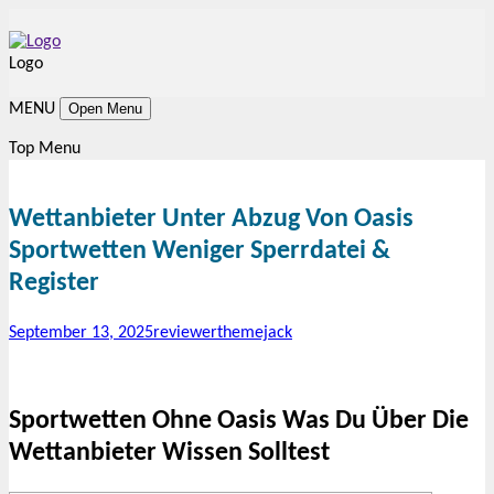
Logo
MENU
Open Menu
Top Menu
Wettanbieter Unter Abzug Von Oasis
Sportwetten Weniger Sperrdatei &
Register
September 13, 2025
reviewer
themejack
Sportwetten Ohne Oasis Was Du Über Die
Wettanbieter Wissen Solltest