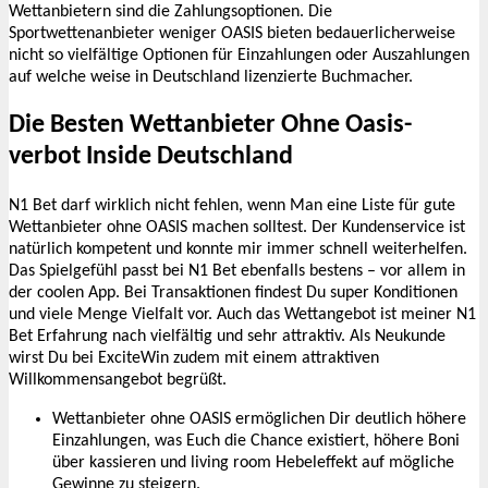
Wettanbietern sind die Zahlungsoptionen. Die
Sportwettenanbieter weniger OASIS bieten bedauerlicherweise
nicht so vielfältige Optionen für Einzahlungen oder Auszahlungen
auf welche weise in Deutschland lizenzierte Buchmacher.
Die Besten Wettanbieter Ohne Oasis-
verbot Inside Deutschland
N1 Bet darf wirklich nicht fehlen, wenn Man eine Liste für gute
Wettanbieter ohne OASIS machen solltest. Der Kundenservice ist
natürlich kompetent und konnte mir immer schnell weiterhelfen.
Das Spielgefühl passt bei N1 Bet ebenfalls bestens – vor allem in
der coolen App. Bei Transaktionen findest Du super Konditionen
und viele Menge Vielfalt vor. Auch das Wettangebot ist meiner N1
Bet Erfahrung nach vielfältig und sehr attraktiv. Als Neukunde
wirst Du bei ExciteWin zudem mit einem attraktiven
Willkommensangebot begrüßt.
Wettanbieter ohne OASIS ermöglichen Dir deutlich höhere
Einzahlungen, was Euch die Chance existiert, höhere Boni
über kassieren und living room Hebeleffekt auf mögliche
Gewinne zu steigern.