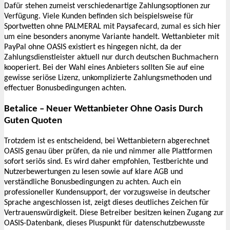
Dafür stehen zumeist verschiedenartige Zahlungsoptionen zur
Verfügung. Viele Kunden befinden sich beispielsweise für
Sportwetten ohne PALMERAL mit Paysafecard, zumal es sich hier
um eine besonders anonyme Variante handelt. Wettanbieter mit
PayPal ohne OASIS existiert es hingegen nicht, da der
Zahlungsdienstleister aktuell nur durch deutschen Buchmachern
kooperiert. Bei der Wahl eines Anbieters sollten Sie auf eine
gewisse seriöse Lizenz, unkomplizierte Zahlungsmethoden und
effectuer Bonusbedingungen achten.
Betalice – Neuer Wettanbieter Ohne Oasis Durch
Guten Quoten
Trotzdem ist es entscheidend, bei Wettanbietern abgerechnet
OASIS genau über prüfen, da nie und nimmer alle Plattformen
sofort seriös sind. Es wird daher empfohlen, Testberichte und
Nutzerbewertungen zu lesen sowie auf klare AGB und
verständliche Bonusbedingungen zu achten. Auch ein
professioneller Kundensupport, der vorzugsweise in deutscher
Sprache angeschlossen ist, zeigt dieses deutliches Zeichen für
Vertrauenswürdigkeit. Diese Betreiber besitzen keinen Zugang zur
OASIS-Datenbank, dieses Pluspunkt für datenschutzbewusste