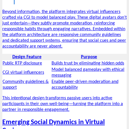
Beyond information, the platform integrates virtual influencers
crafted via CGI to model balanced play. These digital avatars don’t
just entertain—they subtly promote moderation, reinforcing
responsible habits through engaging narratives. Embedded within
the platform architecture are responsive community guidelines
and dedicated support systems, ensuring that social cues and peer
accountability are never absent.
Design Feature
Purpose
Public RTP disclosure
Builds trust by eliminating hidden odds
Model balanced gameplay with ethical
CGI virtual influencers
messaging
Community guidelines &
Enable peer-driven moderation and
support
accountability
This intentional design transforms passive users into active
participants in their own well-being—turning the platform into a
partner in responsible engagement.
Emerging Social Dynamics in Virtual