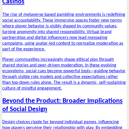
Casinos
The rise of metaverse-based gambling environments is redefining
social accountability. These immersive spaces foster new norms
where player behavior is visibly shaped by community values,
turning anonymity into shared responsibility. Virtual brand
partnerships and digital influencers now lead messaging
campaigns, using avatar-led content to normalize moderation as
part of the experience.
Player communities increasingly shape ethical play through
shared stories and peer-driven moderation. In these evolving
ecosystems, social cues become powerful tools—guiding behavior
through visible role models and collective expectations rather
than top-down rules alone. The result is a dynamic, self-sustaining
culture of mindful engagement.
Beyond the Product: Broader Implications
of Social Design
Design choices ripple far beyond individual games, influencing
how players perceive their relationship with play. By embedding