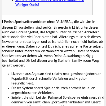
Warum Suchen Manche Nach Wettanbietern
Weniger Oasis?
❗ Perish Sportwettenanbieter ohne PALMERAL, die wir Uns in
diesem Df vorstellen, sind seriös. Eingeschränkt ist unterdessen
auch das Bonusangebot, das folglich unter deutschen Anbietern
nicht sonderlich viel über bieten hat. Allerdings muss sich dieses
Newcomer erst darlegen und es ist natürlich noch nicht heiter, ob
er dieses kann. Daher solltest Du nicht alles auf eine Karte setzen,
sondern unter mehreren Wettanbietern wetten. Unter seriösen
Sportwetten verstehen wir, wenn Deine Auszahlungen zügig
bearbeitet und Dir bei diesen wenig Steine in family room Weg
gelegt werden.
Lizenzen aus Anjouan sind relativ neu, gewinnen jedoch an
Popularität durch schnelle Verfahren und Krypto-
Freundlichkeit.
Dieses System sperrt Spieler deutschlandweit bei allen
angeschlossenen Anbietern.
Spieler, die sich bei der Palmeral Spielsperre eintragen, sind
demnach von sämtlichen Sportwettenanbietern mit Lizenz