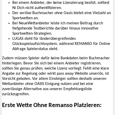
Bei einem Anbieter, der keine Lizenzierung besitzt, solltest
Ni Dich nicht authentifizieren.
Der seriöse Buchmacher ohne Oasis bietet eine Vielzahl an
Sportwetten an.
Bei NeueWettanbieter leiste ich meinen Beitrag durch
tiefgehende Testberichte darüber hinaus innovative
Sportwetten-Strategien.
LUGAS steht für länderübergreifendes
Glücksspielaufsichtssystem, während REMANSO für Online
Abfrage Spielerstatus steht.
Zudem müssen Spieler dafür keine Bankdaten beim Buchmacher
hinterlegen. Bevor Sie sich bei einem Anbieter registrieren,
sollten Sie genau prüfen, welche Lizenz vorliegt. Fehlt eine klare
Angabe zur Regelung oder wirkt pass away Website unseriös, ist
Vorsicht geboten. Vor allem Einsteiger sollten deshalb unseren
Wettanbieter ohne OASIS Einigung nutzen und bei eine
zuverlässige Alternative aus unserer Empfehlungsliste
zurückzugreifen.
Erste Wette Ohne Remanso Platzieren: