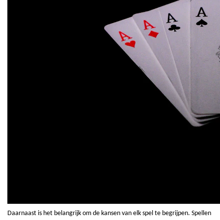
Daarnaast is het belangrijk om de kansen van elk spel te begrijpen. Spellen