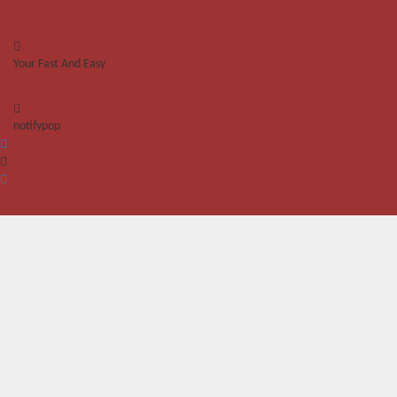
Your Fast And Easy
notifypop