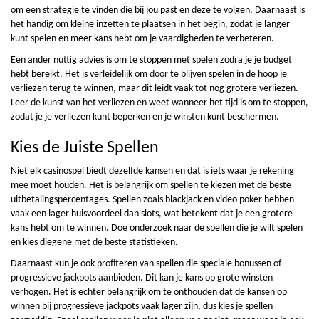
om een strategie te vinden die bij jou past en deze te volgen. Daarnaast is
het handig om kleine inzetten te plaatsen in het begin, zodat je langer
kunt spelen en meer kans hebt om je vaardigheden te verbeteren.
Een ander nuttig advies is om te stoppen met spelen zodra je je budget
hebt bereikt. Het is verleidelijk om door te blijven spelen in de hoop je
verliezen terug te winnen, maar dit leidt vaak tot nog grotere verliezen.
Leer de kunst van het verliezen en weet wanneer het tijd is om te stoppen,
zodat je je verliezen kunt beperken en je winsten kunt beschermen.
Kies de Juiste Spellen
Niet elk casinospel biedt dezelfde kansen en dat is iets waar je rekening
mee moet houden. Het is belangrijk om spellen te kiezen met de beste
uitbetalingspercentages. Spellen zoals blackjack en video poker hebben
vaak een lager huisvoordeel dan slots, wat betekent dat je een grotere
kans hebt om te winnen. Doe onderzoek naar de spellen die je wilt spelen
en kies diegene met de beste statistieken.
Daarnaast kun je ook profiteren van spellen die speciale bonussen of
progressieve jackpots aanbieden. Dit kan je kans op grote winsten
verhogen. Het is echter belangrijk om te onthouden dat de kansen op
winnen bij progressieve jackpots vaak lager zijn, dus kies je spellen