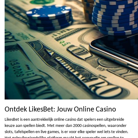
Ontdek LikesBet: Jouw Online Casino
LikesBet is een aantrekkelijk online casino dat spelers een uitgebreide
keuze aan spellen biedt. Met meer dan 2000 casinospellen, waaronder
slots, tafelspellen en live games, is er voor elke speler wel iets te vinden.