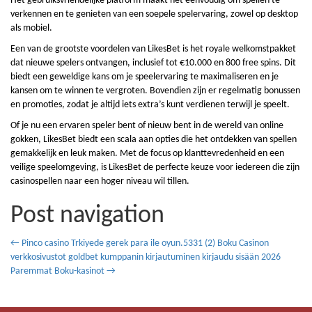
Het gebruiksvriendelijke platform maakt het eenvoudig om spellen te
verkennen en te genieten van een soepele spelervaring, zowel op desktop
als mobiel.
Een van de grootste voordelen van LikesBet is het royale welkomstpakket
dat nieuwe spelers ontvangen, inclusief tot €10.000 en 800 free spins. Dit
biedt een geweldige kans om je speelervaring te maximaliseren en je
kansen om te winnen te vergroten. Bovendien zijn er regelmatig bonussen
en promoties, zodat je altijd iets extra’s kunt verdienen terwijl je speelt.
Of je nu een ervaren speler bent of nieuw bent in de wereld van online
gokken, LikesBet biedt een scala aan opties die het ontdekken van spellen
gemakkelijk en leuk maken. Met de focus op klanttevredenheid en een
veilige speelomgeving, is LikesBet de perfecte keuze voor iedereen die zijn
casinospellen naar een hoger niveau wil tillen.
Post navigation
←
Pinco casino Trkiyede gerek para ile oyun.5331 (2)
Boku Casinon
verkkosivustot goldbet kumppanin kirjautuminen kirjaudu sisään 2026
Paremmat Boku-kasinot
→