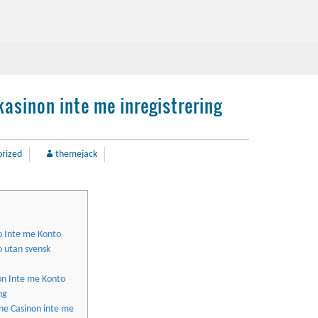
asinon inte me inregistrering
rized
themejack
o Inte me Konto
o utan svensk
on Inte me Konto
ng
ine Casinon inte me