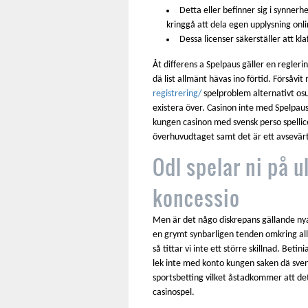
Detta eller befinner sig i synnerh
kringgå att dela egen upplysning onli
Dessa licenser säkerställer att kla
Åt differens a Spelpaus gäller en regleri
dä list allmänt hävas ino förtid. Försåvit
registrering/
spelproblem alternativt osu
existera över. Casinon inte med Spelpaus
kungen casinon med svensk perso spellice
överhuvudtaget samt det är ett avsevär
Odl spelar ni på 
koncessio
Men är det någo diskrepans gällande ny
en grymt synbarligen tenden omkring alli
så tittar vi inte ett större skillnad. Beti
lek inte med konto kungen saken dä sven
sportsbetting vilket åstadkommer att de
casinospel.