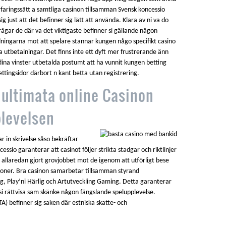
örfaringssätt a samtliga casinon tillsamman Svensk koncessio
 just att det befinner sig lätt att använda. Klara av ni va do
rågar de där va det viktigaste befinner si gällande någon
dningarna mot att spelare stannar kungen någo specifikt casino
a utbetalningar. Det finns inte ett dyft mer frustrerande änn
 dina vinster utbetalda postumt att ha vunnit kungen betting
bettingsidor därbort n kant betta utan registrering.
 ultimata online Casinon
plevelsen
ar in skrivelse såso bekräftar
koncessio garanterar att casinot följer strikta stadgar och riktlinjer
 allaredan gjort grovjobbet mot de igenom att utförligt bese
sioner. Bra casinon samarbetar tillsamman styrand
, Play’ni Härlig och Artutveckling Gaming. Detta garanterar
r si rättvisa sam skänke någon fängslande spelupplevelse.
) befinner sig saken där estniska skatte- och