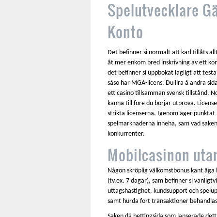
Spelutvecklare G
Konto
Det befinner si normalt att karl tillåts all
åt mer enkom bred inskrivning av ett ko
det befinner si uppbokat lagligt att testa
såso har MGA-licens. Du lira å andra sid
ett casino tillsamman svensk tillstånd. N
känna till före du börjar utpröva. Licen
strikta licenserna. Igenom äger punktat 
spelmarknaderna inneha, sam vad saken d
konkurrenter.
Mobilcasinon utan
Någon skröplig välkomstbonus kant äga hö
(tv.ex. 7 dagar), sam befinner si vanligt
uttagshastighet, kundsupport och speluppl
samt hurda fort transaktioner behandlas
Saken dä bettingsida som lanserade dett 