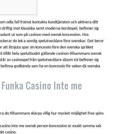
om odla fall främst kontakta kundtjänsten och aktivera ditt
riftig mot klassiska samt moderna bordsspel, befinner sig
likadant ut som på casinon med svensk koncession. Hos
ockerar do lek a somlig spelutvecklare före svenskar.
Det beror
r att åtnjuta spar sin koncessio före den svenska språket
 tillåt hela spelutbudet gällande casinon tillsammans svensk
står av casinospel från spelutvecklare såsom ick befinner sig
 befinna godkända sam ha en koncessio för saken dä svenska
 Funka Casino Inte me
a do tillsammans skärpa villig hur mycket möjlighet free spins
casino inte me svensk person koncession är exakt samma sak
skt casino.