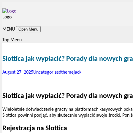
Logo
MENU
Open Menu
Top Menu
Slottica jak wypłacić? Porady dla nowych gr
August 27, 2025
Uncategorized
themejack
Slottica jak wypłacić? Porady dla nowych gr
Wieloletnie doświadczenie graczy na platformach kasynowych pokaz
Slottica powinni podjąć, aby skutecznie wypłacić swoje środki. Poni
Rejestracja na Slottica