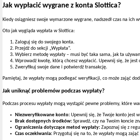
Jak wypłacić wygrane z konta Slottica?
Kiedy osiągniesz swoje wymarzone wygrane, nadszedł czas na ich wy
Oto jak wygląda wypłata w Slottica:
Zaloguj się do swojego konta.
Przejdź do sekcji „Wypłata”.
Wybierz metodę wypłaty – musi być taka sama, jak ta używana
Wprowadź kwotę, którą chcesz wypłacić. Upewnij się, że jes
Zweryfikuj swoje dane i potwierdź transakcję.
Pamiętaj, że wypłaty mogą podlegać weryfikacji, co może zająć dod
Jak uniknąć problemów podczas wypłaty?
Podczas procesu wypłaty mogą wystąpić pewne problemy, które warto
Niezweryfikowane konto:
Upewnij się, że Twoje konto jest w
Brak dostępnych środków:
Sprawdź, czy na Twoim koncie zna
Ograniczenia dotyczące metod wypłaty:
Zapoznaj się z regu
Czas oczekiwania:
Przygotuj się na to, że wypłaty mogą zająć