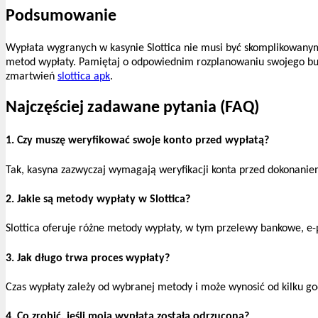
Podsumowanie
Wypłata wygranych w kasynie Slottica nie musi być skomplikowanym
metod wypłaty. Pamiętaj o odpowiednim rozplanowaniu swojego bu
zmartwień
slottica apk
.
Najczęściej zadawane pytania (FAQ)
1. Czy muszę weryfikować swoje konto przed wypłatą?
Tak, kasyna zazwyczaj wymagają weryfikacji konta przed dokonanie
2. Jakie są metody wypłaty w Slottica?
Slottica oferuje różne metody wypłaty, w tym przelewy bankowe, e-
3. Jak długo trwa proces wypłaty?
Czas wypłaty zależy od wybranej metody i może wynosić od kilku god
4. Co zrobić, jeśli moja wypłata została odrzucona?