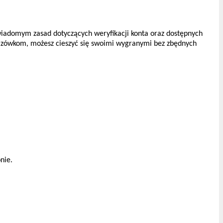
wiadomym zasad dotyczących weryfikacji konta oraz dostępnych
azówkom, możesz cieszyć się swoimi wygranymi bez zbędnych
nie.