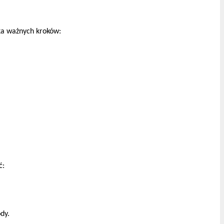
lka ważnych kroków:
ć:
dy.