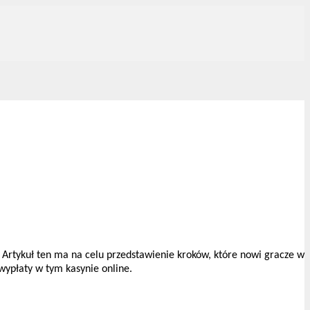
Artykuł ten ma na celu przedstawienie kroków, które nowi gracze w
 wypłaty w tym kasynie online.