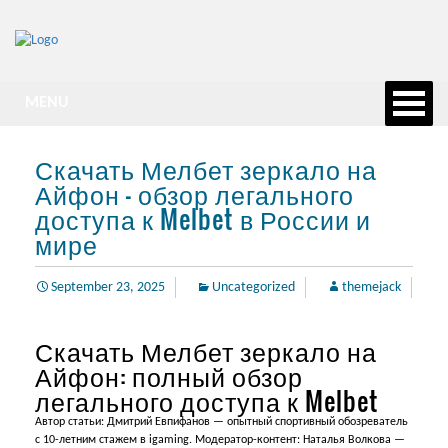
MENU
Скачать Мелбет зеркало на
Айфон — обзор легального
доступа к Melbet в России и
мире
September 23, 2025
Uncategorized
themejack
Скачать Мелбет зеркало на
Айфон: полный обзор
легального доступа к Melbet
Автор статьи: Дмитрий Евпифанов — опытный спортивный обозреватель
с 10-летним стажем в igaming. Модератор-контент: Наталья Волкова —