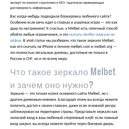
эксперт по контент-стратегиям и SEO, тщательно проверяющая
достоверность информации.
Вас когда-нибудь подводила блокировка любимого сайта?
Особенно если речь идет о ставках и азартных играх — это как
удар по настроению! К счастью, у Melbet есть отличный способ
обойти любые ограничения, и это
скачать мелбет зеркало на
айфон
. В этой статье мы разберем, что такое зеркало Melbet,
как его скачать на iPhone и почему melbet.com и melbet.org —
это полностью легальные домены, доступные не только в
России и СНГ, но и по всему миру.
Что такое зеркало Melbet
и зачем оно нужно?
Зеркало — это точная копия основного сайта Melbet, но с
другим доменным именем. Благодаря этому вы всегда можете
получить доступ к своим ставкам, даже если основной ресурс
заблокирован на территории страны. Представьте зеркало как
запасной вход в ваш любимый спортивный клуб: если главный
вход закрыт, вы всегда можете пройти через боковую дверь.