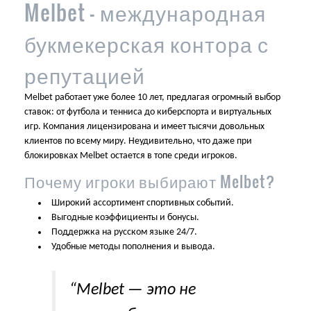
Melbet — международная
букмекерская контора с
репутацией
Melbet работает уже более 10 лет, предлагая огромный выбор
ставок: от футбола и тенниса до киберспорта и виртуальных
игр. Компания лицензирована и имеет тысячи довольных
клиентов по всему миру. Неудивительно, что даже при
блокировках Melbet остается в топе среди игроков.
Почему игроки выбирают Melbet?
Широкий ассортимент спортивных событий.
Выгодные коэффициенты и бонусы.
Поддержка на русском языке 24/7.
Удобные методы пополнения и вывода.
“Melbet — это не