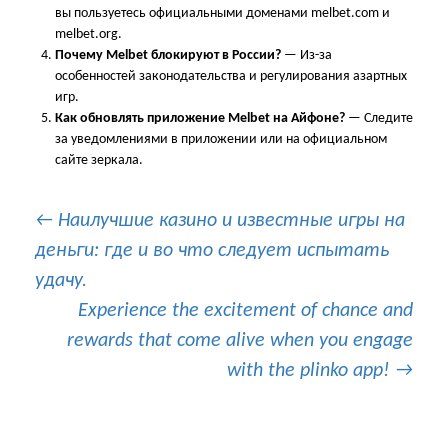
вы пользуетесь официальными доменами melbet.com и
melbet.org.
Почему Melbet блокируют в России?
— Из-за
особенностей законодательства и регулирования азартных
игр.
Как обновлять приложение Melbet на Айфоне?
— Следите
за уведомлениями в приложении или на официальном
сайте зеркала.
Post
←
Наилучшие казино и известные игры на
деньги: где и во что следует испытать
удачу.
navigation
Experience the excitement of chance and
rewards that come alive when you engage
with the plinko app!
→