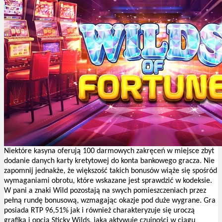
Niektóre kasyna oferują 100 darmowych zakręceń w miejsce zbyt
dodanie danych karty kretytowej do konta bankowego gracza. Nie
zapomnij jednakże, że większość takich bonusów wiąże się spośród
wymaganiami obrotu, które wskazane jest sprawdzić w kodeksie.
W pani a znaki Wild pozostają na swych pomieszczeniach przez
pełną rundę bonusową, wzmagając okazje pod duże wygrane. Gra
posiada RTP 96,51% jak i również charakteryzuje się uroczą
grafiką i opcją Sticky Wilds, jaka aktywuje czujności w ciągu