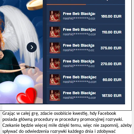
Grając w całej grę, zdacie osobiście kwestię, hdy Facebook
posiada główną procedury w procedury promocyjnej rozrywki.
Czekanie będzie więcej miłe dzięki temu, więc nie zapomnij, ażeby
spływać do odwiedzenia rozrywki każdego dnia i zdobywać