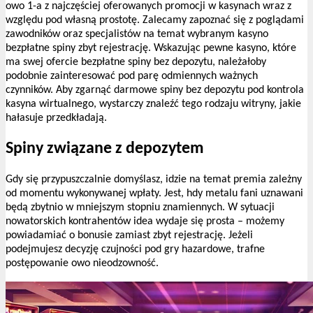
owo 1-a z najczęściej oferowanych promocji w kasynach wraz z
względu pod własną prostotę. Zalecamy zapoznać się z poglądami
zawodników oraz specjalistów na temat wybranym kasyno
bezpłatne spiny zbyt rejestrację. Wskazując pewne kasyno, które
ma swej ofercie bezpłatne spiny bez depozytu, należałoby
podobnie zainteresować pod parę odmiennych ważnych
czynników. Aby zgarnąć darmowe spiny bez depozytu pod kontrola
kasyna wirtualnego, wystarczy znaleźć tego rodzaju witryny, jakie
hałasuje przedkładają.
Spiny związane z depozytem
Gdy się przypuszczalnie domyślasz, idzie na temat premia zależny
od momentu wykonywanej wpłaty. Jest, hdy metalu fani uznawani
będą zbytnio w mniejszym stopniu znamiennych. W sytuacji
nowatorskich kontrahentów idea wydaje się prosta – możemy
powiadamiać o bonusie zamiast zbyt rejestrację. Jeżeli
podejmujesz decyzję czujności pod gry hazardowe, trafne
postępowanie owo nieodzowność.