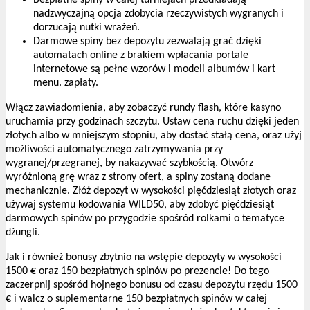
Bezpłatne spiny w całej turniejach przedkładają
nadzwyczajną opcja zdobycia rzeczywistych wygranych i
dorzucają nutki wrażeń.
Darmowe spiny bez depozytu zezwalają grać dzięki
automatach online z brakiem wpłacania portale
internetowe są pełne wzorów i modeli albumów i kart
menu. zapłaty.
Włącz zawiadomienia, aby zobaczyć rundy flash, które kasyno
uruchamia przy godzinach szczytu. Ustaw cena ruchu dzięki jeden
złotych albo w mniejszym stopniu, aby dostać stałą cena, oraz użyj
możliwości automatycznego zatrzymywania przy
wygranej/przegranej, by nakazywać szybkością. Otwórz
wyróżnioną grę wraz z strony ofert, a spiny zostaną dodane
mechanicznie. Złóż depozyt w wysokości pięćdziesiąt złotych oraz
używaj systemu kodowania WILD50, aby zdobyć pięćdziesiąt
darmowych spinów po przygodzie spośród rolkami o tematyce
dżungli.
Jak i również bonusy zbytnio na wstępie depozyty w wysokości
1500 € oraz 150 bezpłatnych spinów po prezencie! Do tego
zaczerpnij spośród hojnego bonusu od czasu depozytu rzędu 1500
€ i walcz o suplementarne 150 bezpłatnych spinów w całej