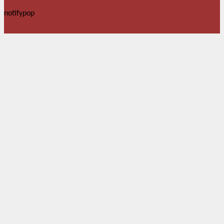
notifypop