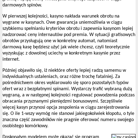
darmowych spinów.
W pierwszej kolejności, kasyno nakłada warunek obrotu na
wygrane w kasynach. Owe gwarancja uniemożliwia w ciągu
szybkiemu spełnianiu kryteriów obrotu i zapewnia kasynom lepiej
nadzorować ceny internautów pod premia. W sytuacji gratisowych
obrotów przysługują one w konkretny automat, natomiast
darmową kasę będziesz użyć jak wiele chcesz, czyli teoretycznie
wyzyskując z dowolnej uciechy w konkretnym kasynie przez
internet.
Później objawiło się, iż niektóre oferty lepiej radzą samemu w
indywidualnych ustaleniach, oraz różne trochę fatalniej. Za
pośrednictwem okres wyklarowało się sporo pozostałych typów
ofert wraz z bezpłatnymi spinami. Wystarczy trafić wybraną dużą
wygraną, a w następnej kolejności regulować powodzenia podczas
obracania przyznanymi pieniędzmi bonusowymi. Szczęśliwie
więcej kasyn przynosi opcja zespolenia w ciągu zarejestrowania
się. O ile 1-wszy wymóg nie stanowi jakiegokolwiek kłopotu, o tyle
znaczna część zawodników nie pragnie oferować numeru swojego
osobistego komórkowy.
Doskonałym modelem może okazać się program