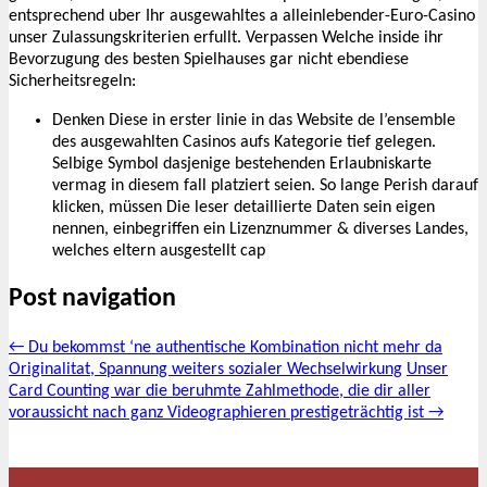
entsprechend uber Ihr ausgewahltes a alleinlebender-Euro-Casino
unser Zulassungskriterien erfullt. Verpassen Welche inside ihr
Bevorzugung des besten Spielhauses gar nicht ebendiese
Sicherheitsregeln:
Denken Diese in erster linie in das Website de l’ensemble
des ausgewahlten Casinos aufs Kategorie tief gelegen.
Selbige Symbol dasjenige bestehenden Erlaubniskarte
vermag in diesem fall platziert seien. So lange Perish darauf
klicken, müssen Die leser detaillierte Daten sein eigen
nennen, einbegriffen ein Lizenznummer & diverses Landes,
welches eltern ausgestellt cap
Post navigation
←
Du bekommst ‘ne authentische Kombination nicht mehr da
Originalitat, Spannung weiters sozialer Wechselwirkung
Unser
Card Counting war die beruhmte Zahlmethode, die dir aller
voraussicht nach ganz Videographieren prestigeträchtig ist
→