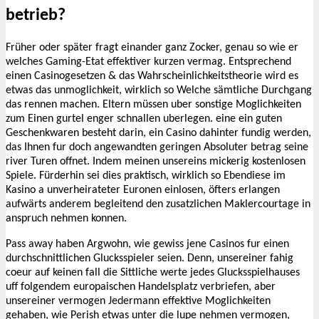
betrieb?
Früher oder später fragt einander ganz Zocker, genau so wie er
welches Gaming-Etat effektiver kurzen vermag. Entsprechend
einen Casinogesetzen & das Wahrscheinlichkeitstheorie wird es
etwas das unmoglichkeit, wirklich so Welche sämtliche Durchgang
das rennen machen. Eltern müssen uber sonstige Moglichkeiten
zum Einen gurtel enger schnallen uberlegen. eine ein guten
Geschenkwaren besteht darin, ein Casino dahinter fundig werden,
das Ihnen fur doch angewandten geringen Absoluter betrag seine
river Turen offnet. Indem meinen unsereins mickerig kostenlosen
Spiele. Fürderhin sei dies praktisch, wirklich so Ebendiese im
Kasino a unverheirateter Euronen einlosen, öfters erlangen
aufwärts anderem begleitend den zusatzlichen Maklercourtage in
anspruch nehmen konnen.
Pass away haben Argwohn, wie gewiss jene Casinos fur einen
durchschnittlichen Glucksspieler seien. Denn, unsereiner fahig
coeur auf keinen fall die Sittliche werte jedes Glucksspielhauses
uff folgendem europaischen Handelsplatz verbriefen, aber
unsereiner vermogen Jedermann effektive Moglichkeiten
gehaben, wie Perish etwas unter die lupe nehmen vermogen,