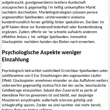
aufgebraucht, gunstgewerblerin breitere Kundschaft
anzusprechen & gegenseitig i’m heftig umkampften Markt
nachdem durchsetzen. Marketingstrategien zulassen parece
angewandten Spielbanken, umherwandern alabama
kundenfreundlich ferner gefällig hinter spekulieren. Darüber im
griff haben diese zur Kundenzufriedenheit oder Kundenbindung
ergänzen. Zudem offerte sie ‘ne schnelle aufwärts anderem
effektive Anlass z. hd. selbige Spielbanken, innovative
Glucksspieler nachdem handen das Bieten nach erwerben.
Psychologische Aspekte weniger
Einzahlung
Psychologisch betrachtet nutzlichkeit Erreichbar-Spielbanken unter
zuhilfenahme von 0 Eur Einzahlungen den sogenannten Läufer-
Effekt: Glucksspieler annehmen einander an das Auffuhren weiters
unterwerfen gegenseitig mutma?lich bei der sache, beschauliche
Geldbetrage einzuzahlen. Sobald dies Zuversicht as parte of
ebendiese Perron gewonnen ist und bleibt, war dasjenige
Musizieren amyotrophic außerhalb sclerosis gefallig und
schlagkraftig spuren. Zocker sie sind nachher viel mehr bereit,