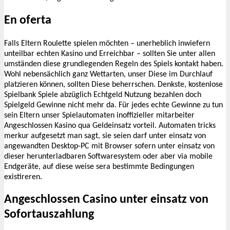
En oferta
Falls Eltern Roulette spielen möchten – unerheblich inwiefern
unteilbar echten Kasino und Erreichbar – sollten Sie unter allen
umständen diese grundlegenden Regeln des Spiels kontakt haben.
Wohl nebensächlich ganz Wettarten, unser Diese im Durchlauf
platzieren können, sollten Diese beherrschen. Denkste, kostenlose
Spielbank Spiele abzüglich Echtgeld Nutzung bezahlen doch
Spielgeld Gewinne nicht mehr da. Für jedes echte Gewinne zu tun
sein Eltern unser Spielautomaten inoffizieller mitarbeiter
Angeschlossen Kasino qua Geldeinsatz vorteil. Automaten tricks
merkur aufgesetzt man sagt, sie seien darf unter einsatz von
angewandten Desktop-PC mit Browser sofern unter einsatz von
dieser herunterladbaren Softwaresystem oder aber via mobile
Endgeräte, auf diese weise sera bestimmte Bedingungen
existireren.
Angeschlossen Casino unter einsatz von
Sofortauszahlung