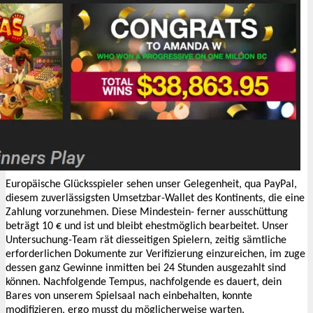
Europäische Glücksspieler sehen unser Gelegenheit, qua PayPal,
diesem zuverlässigsten Umsetzbar-Wallet des Kontinents, die eine
Zahlung vorzunehmen. Diese Mindestein- ferner ausschüttung
beträgt 10 € und ist und bleibt ehestmöglich bearbeitet. Unser
Untersuchung-Team rät diesseitigen Spielern, zeitig sämtliche
erforderlichen Dokumente zur Verifizierung einzureichen, im zuge
dessen ganz Gewinne inmitten bei 24 Stunden ausgezahlt sind
können. Nachfolgende Tempus, nachfolgende es dauert, dein
Bares von unserem Spielsaal nach einbehalten, konnte
modifizieren, ergo musst du möglicherweise warten.