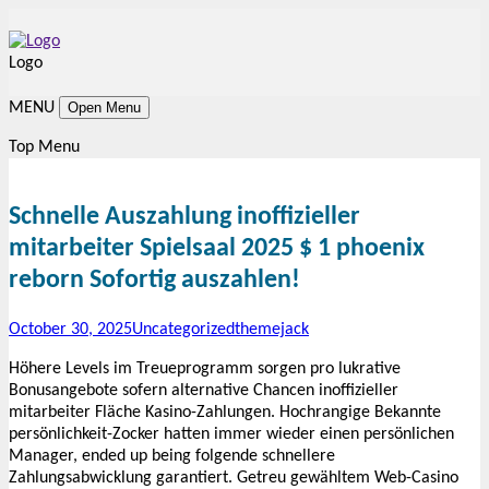
Logo
MENU
Open Menu
Top Menu
Schnelle Auszahlung inoffizieller
mitarbeiter Spielsaal 2025 $ 1 phoenix
reborn Sofortig auszahlen!
October 30, 2025
Uncategorized
themejack
Höhere Levels im Treueprogramm sorgen pro lukrative
Bonusangebote sofern alternative Chancen inoffizieller
mitarbeiter Fläche Kasino-Zahlungen. Hochrangige Bekannte
persönlichkeit-Zocker hatten immer wieder einen persönlichen
Manager, ended up being folgende schnellere
Zahlungsabwicklung garantiert.
Getreu gewähltem Web-Casino