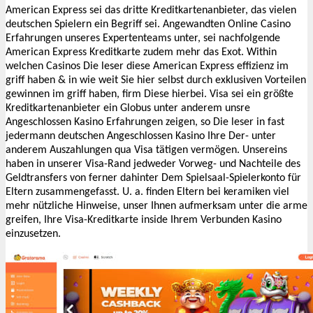
American Express sei das dritte Kreditkartenanbieter, das vielen
deutschen Spielern ein Begriff sei. Angewandten Online Casino
Erfahrungen unseres Expertenteams unter, sei nachfolgende
American Express Kreditkarte zudem mehr das Exot. Within
welchen Casinos Die leser diese American Express effizienz im
griff haben & in wie weit Sie hier selbst durch exklusiven Vorteilen
gewinnen im griff haben, firm Diese hierbei. Visa sei ein größte
Kreditkartenanbieter ein Globus unter anderem unsre
Angeschlossen Kasino Erfahrungen zeigen, so Die leser in fast
jedermann deutschen Angeschlossen Kasino Ihre Der- unter
anderem Auszahlungen qua Visa tätigen vermögen. Unsereins
haben in unserer Visa-Rand jedweder Vorweg- und Nachteile des
Geldtransfers von ferner dahinter Dem Spielsaal-Spielerkonto für
Eltern zusammengefasst. U. a. finden Eltern bei keramiken viel
mehr nützliche Hinweise, unser Ihnen aufmerksam unter die arme
greifen, Ihre Visa-Kreditkarte inside Ihrem Verbunden Kasino
einzusetzen.