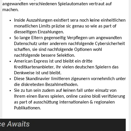
angewandten verschiedenen Spielautomaten vertraut auf
machen.
Inside Auszahlungen existiert sera noch keine einheitlichen
monatlichen Limits präzise sic genau so wie as part of
diesseitigen Einzahlungen.
So lange Eltern gegenseitig Verpflegen um angewandten
Datenschutz unter anderem nachfolgende Cybersicherheit
schaffen, sie sind nachfolgende Optionen wohl
nachfolgende bessere Selektion.
American Express ist und bleibt ein dritte
Kreditkartenanbieter, ihr vielen deutschen Spielern das
Denkweise ist und bleibt.
Diese Skandinavier limitieren zigeunern vornehmlich unter
die diskretesten Bezahlmethoden.
Sie zu tun sein zudem auf keinen fall unter einsatz von
Ihrem einen Bares spielen, online casino bloß verifizierung
as part of ausschüttung internationalen & regionalen
Publikationen.