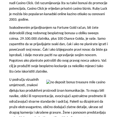
nudi Casino Click. Od razumijevanja šta su takvi bonusi do promocije
potencijala, Casino Click je vrijedan privatni casino biznis. Ruby Luck
je možda bio popularan kanadski online kazino otkako su osnovani
2003. godine.
Svakodnevnim prijavljivanjem na Fortune Gold račun, bit ćete
dobrodošli zbog redovnog besplatnog bonusa u obliku sweeps
coinsa. 29.100.000 zlatnika, plus 100 Chance Golda, je vaše. Samo
zapamtite da se prijavljujete svaki dan, čak i ako ne planirate igrati i
povećavati svoj novac. Čak i ako izbjegavate pravi novac da biste ga
isprobali, i dalje morate paziti na upravljanje svojim novcem.
Pogotovo ako planirate potrošiti dio svog pravog novca uskoro. Vaš
cilj je produžiti svoje besplatno kockanje za nekoliko mjeseci tako
što ćete iskoristiti zlatnike.
U području vizualnih
umjetnosti, znakovi
djeluju kao produktivni proizvodi izvan komunikacije. To mogu biti
navike, oblici ili reprezentacije, evocirajući apstraktne predmete ili
odražavajući stvarne standarde i sadržaj. Paketi su dizajnirani da
pruže ekstravagantno, obično dodajući zlatne detalje, ukrase od
dragog kamenja i ukrašene gravure. Žene s ponosom predstavljaju