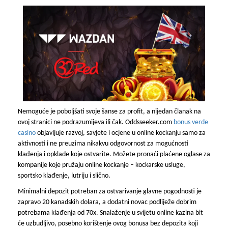
Nemoguće je poboljšati svoje šanse za profit, a nijedan članak na
ovoj stranici ne podrazumijeva ili čak. Oddsseeker.com
bonus verde
casino
objavljuje razvoj, savjete i ocjene u online kockanju samo za
aktivnosti i ne preuzima nikakvu odgovornost za mogućnosti
klađenja i opklade koje ostvarite. Možete pronaći plaćene oglase za
kompanije koje pružaju online kockanje – kockarske usluge,
sportsko klađenje, lutriju i slično.
Minimalni depozit potreban za ostvarivanje glavne pogodnosti je
zapravo 20 kanadskih dolara, a dodatni novac podliježe dobrim
potrebama klađenja od 70x. Snalaženje u svijetu online kazina bit
će uzbudljivo, posebno korištenje ovog bonusa bez depozita koji