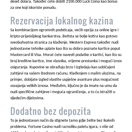
deset dolara.
Također ćete dobiti 2100.000 Luck Coina kao bonus
za one koji iskoriste ponudu.
Rezervacija lokalnog kazina
Sa kombinacijom ogromnih podsticaja, većih opcija za online igre i
kripto-prijateljskog bankarstva, Betista se bolje kotira kao gotovo
sveobuhvatna stranica za klađenje. Western Express također nudi
jednostavne tehnike uplate kao što su dobro poznate kartice poput
Mastercard ili Visa. Morat ćete navesti podatke o kartici, kao što su
broj kreditne kartice, ime vlasnika, vrijeme prestanka i mogući iznos
osiguranja. Kupovine se obrađuju brzo i izgledaju kao uobičajeni
zahtjevi na vašem štednom računu. Klađenjem s malim ulozima, na
primjer, dobijate izgled vlastite uspješne avanture plus mogućnost
osvajanja velikih iznosa. Međutim, ključno je da imate na umu da
nudi specifične zahtjeve i moguća ograničenja, a to ću istražiti u
sljedećim dijelovima.
Dodatno bez depozita
To je jednostavan način da stignete tamo gdje želite bez ikakvih
problema. Fortune Casino nudi raznoliku paletu igara, s više od