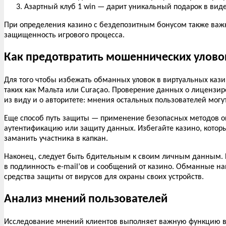
Азартный клуб 1 win — дарит уникальный подарок в вид
При определения казино с бездепозитным бонусом также важн
защищенность игрового процесса.
Как предотвратить мошеннических улово
Для того чтобы избежать обманных уловок в виртуальных ка
таких как Мальта или Curaçao. Проверение данных о лицензир
из виду и о авторитете: мнения остальных пользователей мог
Еще способ путь защиты — применение безопасных методов оп
аутентификацию или защиту данных. Избегайте казино, котор
заманить участника в капкан.
Наконец, следует быть бдительным к своим личным данным. 
в подлинность e-mail’ов и сообщений от казино. Обманные н
средства защиты от вирусов для охраны своих устройств.
Анализ мнений пользователей
Исследование мнений клиентов выполняет важную функцию в 