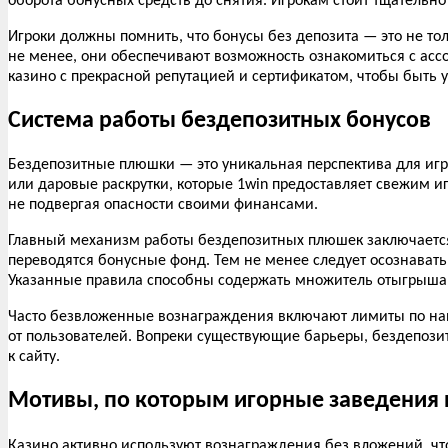
оборота бонусных средств до снятия. Игрокам стоит тщательн
Игроки должны помнить, что бонусы без депозита — это не то
не менее, они обеспечивают возможность ознакомиться с ас
казино с прекрасной репутацией и сертификатом, чтобы быть 
Система работы бездепозитных бонусов
Бездепозитные плюшки — это уникальная перспектива для игр
или даровые раскрутки, которые 1win предоставляет свежим и
не подвергая опасности своими финансами.
Главный механизм работы бездепозитных плюшек заключается в
переводятся бонусные фонд. Тем не менее следует осознавать
Указанные правила способны содержать множитель отыгрыша (к 
Часто безвложенные вознаграждения включают лимиты по наи
от пользователей. Вопреки существующие барьеры, бездепо
к сайту.
Мотивы, по которым игорные заведения 
Казино активно используют вознаграждения без вложений, ч