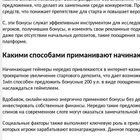
предложения, что делает их заметными среди конкурентов. П
средств, что понижает препятствие для старта и повышает вер
С, эти бонусы служат эффективным инструментом для исследо
игроков, получивших бонусы, и изменять свои рекламные подхо
даже при отсутствии начальных депозитов, такие поощрения 
платформе.
Какими способами приманивают начина
Начинающие геймеры нередко привлекаются в интернет-казин
троекратное увеличение стартового депозита, что дает возмож
1win способен предложить бонусные 200 у.е. в виде поощрен
наслаждаться геймплеем.
Вдобавок, онлайн-казино энергично применяют бонусы без д
инвестировать собственные финансы. Нередко такие предложе
спинов на современном слоте могут оказаться замечательной 
Социальные факторы также выполняют ключевую роль в привл
которых игроки зарабатывают вознаграждения. Данное порожд