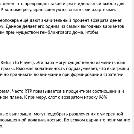
 денег, что превращает такие игры в идеальный выбор для
TP, которые регулярно советуются опытными азартными.
деопокера ещё дают значительный процент возврата денег.
ику. Данное делает его одним из самых выгодных вариантов
ным преимуществом гемблингового дома, чтобы
Return to Player). Эти пара могут существенно изменить ваш
я призы. Высокая волатильность подразумевает, что выигрыши
тично принимать во внимание при формировании стратегии
 время. Часто RTP показывается в процентном соотношении и
ом плане. К примеру, слот с возвратом игроку 96%
жные выигрыши, могут подобрать развлечения с умеренной
с повышенной волатильностью. Во всяком варианте понимание
о.