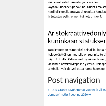
väärennetyistä kolikoista, joita voidaan
käyttää uudelleen panoksina. Uudet ilmaise
nettikolikkopelit antavat sinun pitää hauska
ja tutustua peliisi ennen kuin otat riskejä.
Aristokraattivedonly
kuninkaan statuksen
Tätä käytetään esimerkiksi pelaajille, jotka 
helppokäyttöinen muotoilu on suunniteltu sit
näyttökokoilla. Peli on melko yksinkertainen
klassisten nettikolikkopelien ystäviä. Pelaaj
symbolia. Voit tietysti ottaa nämä huomio
Post navigation
←
Uusi Grand: Myöhemmät vuodet ja yli 55 
demopeli netissä vuonna 2026
→