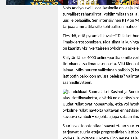
Slots And you will Local kasinolla on laaja ko
turvalliset rahansiirrot. Pohjimmiltaan täll
uusille pelaajille. Sen intensiivinen RTP on 
tarjoaa ammattilaisille kohtuullisen mahdoll
Tiesitkö, että pyramidi-kuvake? Tällaiset h
ilmaiskierrosbonuksen. Pidä silmällä kuninga
on kääritty yksinkertaiseen 5×kolmen askelee
Säilytän lähes 4000 online-porttia omille ve
tietokannassa ilman asennusta. Viisi Kleopat
lainaa. Miksi suuren valikoiman palkkio (5 ku
jättipotin palkkioon muissa peleissä? Valint
säännöllisyyteen.
alas -slottikuvaketta, eivätkä ne ole täysin
Uudet rullat ovat nopeampia, etkä voi hyöd
5×kolme rullat näytöltä valtavan ennätykse
kuvaava symboli – se johtaa jopa sataan ilma
Suurin voittopotentiaali saavutetaan suurt
tarjoavat suuria etuja progressiivisen jättipo
korkea, ja voittotaulukosta riippuen pelaaj