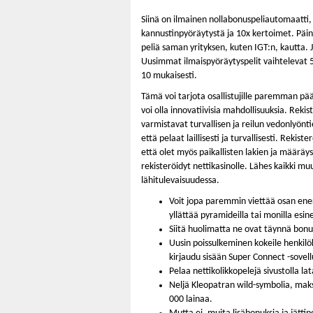
Siinä on ilmainen nollabonuspeliautomaatti,
kannustinpyöräytystä ja 10x kertoimet. Päinva
peliä saman yrityksen, kuten IGT:n, kautta. Jos
Uusimmat ilmaispyöräytyspelit vaihtelevat 5,
10 mukaisesti.
Tämä voi tarjota osallistujille paremman pääs
voi olla innovatiivisia mahdollisuuksia. Reki
varmistavat turvallisen ja reilun vedonlyönt
että pelaat laillisesti ja turvallisesti. Rekist
että olet myös paikallisten lakien ja määräy
rekisteröidyt nettikasinolle. Lähes kaikki muu
lähitulevaisuudessa.
Voit jopa paremmin viettää osan energ
yllättää pyramideilla tai monilla esine
Siitä huolimatta ne ovat täynnä bonu
Uusin poissulkeminen kokeile henkilök
kirjaudu sisään Super Connect -sovel
Pelaa nettikolikkopelejä sivustolla l
Neljä Kleopatran wild-symbolia, maks
000 lainaa.