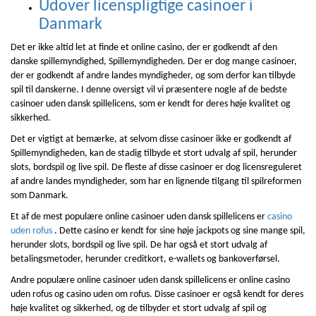
Udover licenspligtige casinoer i
Danmark
Det er ikke altid let at finde et online casino, der er godkendt af den
danske spillemyndighed, Spillemyndigheden. Der er dog mange casinoer,
der er godkendt af andre landes myndigheder, og som derfor kan tilbyde
spil til danskerne. I denne oversigt vil vi præsentere nogle af de bedste
casinoer uden dansk spillelicens, som er kendt for deres høje kvalitet og
sikkerhed.
Det er vigtigt at bemærke, at selvom disse casinoer ikke er godkendt af
Spillemyndigheden, kan de stadig tilbyde et stort udvalg af spil, herunder
slots, bordspil og live spil. De fleste af disse casinoer er dog licensreguleret
af andre landes myndigheder, som har en lignende tilgang til spilreformen
som Danmark.
Et af de mest populære online casinoer uden dansk spillelicens er
casino
uden rofus
. Dette casino er kendt for sine høje jackpots og sine mange spil,
herunder slots, bordspil og live spil. De har også et stort udvalg af
betalingsmetoder, herunder creditkort, e-wallets og bankoverførsel.
Andre populære online casinoer uden dansk spillelicens er online casino
uden rofus og casino uden om rofus. Disse casinoer er også kendt for deres
høje kvalitet og sikkerhed, og de tilbyder et stort udvalg af spil og