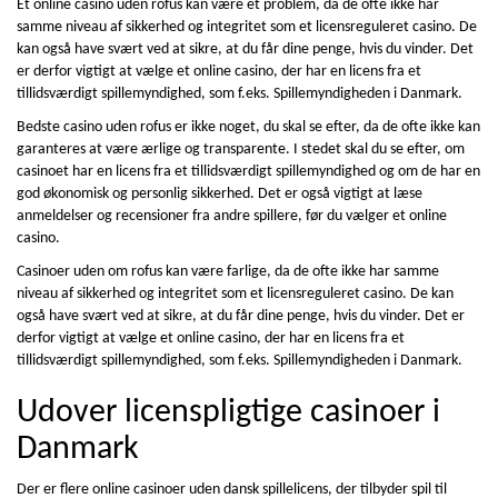
Et online casino uden rofus kan være et problem, da de ofte ikke har
samme niveau af sikkerhed og integritet som et licensreguleret casino. De
kan også have svært ved at sikre, at du får dine penge, hvis du vinder. Det
er derfor vigtigt at vælge et online casino, der har en licens fra et
tillidsværdigt spillemyndighed, som f.eks. Spillemyndigheden i Danmark.
Bedste casino uden rofus er ikke noget, du skal se efter, da de ofte ikke kan
garanteres at være ærlige og transparente. I stedet skal du se efter, om
casinoet har en licens fra et tillidsværdigt spillemyndighed og om de har en
god økonomisk og personlig sikkerhed. Det er også vigtigt at læse
anmeldelser og recensioner fra andre spillere, før du vælger et online
casino.
Casinoer uden om rofus kan være farlige, da de ofte ikke har samme
niveau af sikkerhed og integritet som et licensreguleret casino. De kan
også have svært ved at sikre, at du får dine penge, hvis du vinder. Det er
derfor vigtigt at vælge et online casino, der har en licens fra et
tillidsværdigt spillemyndighed, som f.eks. Spillemyndigheden i Danmark.
Udover licenspligtige casinoer i
Danmark
Der er flere online casinoer uden dansk spillelicens, der tilbyder spil til