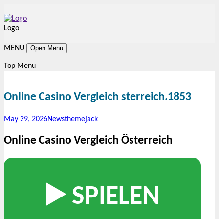
Logo
MENU
Open Menu
Top Menu
Online Casino Vergleich sterreich.1853
May 29, 2026
News
themejack
Online Casino Vergleich Österreich
▶️ SPIELEN