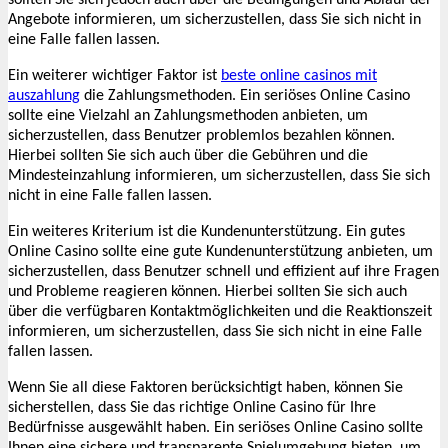
Angebote informieren, um sicherzustellen, dass Sie sich nicht in
eine Falle fallen lassen.
Ein weiterer wichtiger Faktor ist
beste online casinos mit
auszahlung
die Zahlungsmethoden. Ein seriöses Online Casino
sollte eine Vielzahl an Zahlungsmethoden anbieten, um
sicherzustellen, dass Benutzer problemlos bezahlen können.
Hierbei sollten Sie sich auch über die Gebühren und die
Mindesteinzahlung informieren, um sicherzustellen, dass Sie sich
nicht in eine Falle fallen lassen.
Ein weiteres Kriterium ist die Kundenunterstützung. Ein gutes
Online Casino sollte eine gute Kundenunterstützung anbieten, um
sicherzustellen, dass Benutzer schnell und effizient auf ihre Fragen
und Probleme reagieren können. Hierbei sollten Sie sich auch
über die verfügbaren Kontaktmöglichkeiten und die Reaktionszeit
informieren, um sicherzustellen, dass Sie sich nicht in eine Falle
fallen lassen.
Wenn Sie all diese Faktoren berücksichtigt haben, können Sie
sicherstellen, dass Sie das richtige Online Casino für Ihre
Bedürfnisse ausgewählt haben. Ein seriöses Online Casino sollte
Ihnen eine sichere und transparente Spielumgebung bieten, um