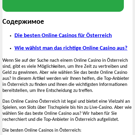
Содержимое
Die besten Online Casinos für Österreich
Wie wählst man das richtige Online Casino aus?
Wenn Sie auf der Suche nach einem Online Casino in Österreich
sind, gibt es viele Möglichkeiten, um Ihre Zeit zu vertreiben und
Geld zu gewinnen. Aber wie wählen Sie das beste Online Casino
aus? In diesem Artikel werden wir Ihnen helfen, die Top-Anbieter
in Österreich zu finden und Ihnen die wichtigsten Informationen
bereitstellen, um Ihre Entscheidung zu treffen.
Das Online Casino Österreich ist legal und bietet eine Vielzahl an
Spielen, von Slots über Tischspiele bis hin zu Live-Casino. Aber wie
wählen Sie das beste Online Casino aus? Wir haben für Sie
recherchiert und die Top-Anbieter in Österreich aufgelistet.
Die besten Online Casinos in Österreich: