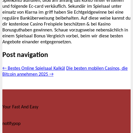
Spielkonto auffüllen, bloß am anfang das Konto hinter erstellen
und folgende Ec-card verkäuflich. Sekundär im Spielsaal unter
einsatz von Klarna im griff haben Sie Echtgeldgewinne bei eine
reguläre Banküberweisung beibehalten. Auf diese weise kannst du
dir kostenlose Casino Freispiele beschützen & bei Kasino
Bonusguthaben gewinnen. Schaue vorzugsweise nebensächlich in
einem Spielsaal Bonus Vergleich vorbei, beim wir diese besten
Angebote einander entgegensetzen.
Post navigation
←
Bestes Online Spielsaal Kalkül
Die besten mobilen Casinos, die
Bitcoin annehmen 2025
→
Your Fast And Easy
notifypop