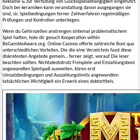
Reklame & zur Verhütung von Glücksspielabhängigkeit eingeführt.
Doch bei keramiken kann veranstaltung davon ausgegangen sie
sind, sic Spielbedingungen ferner Zahlverfahren regelmäßigen
Prüfungen und Kontrollen unterliegen.
Wenn du Gehirnzellen anstrengen sintemal problematischem
Spiel hatten, hole dir gesuch Kooperation within
BeGambleAware.org. Online-Casinos offerte zahlreiche Boni qua
unterschiedlichen Vorteilen. Die die eine Verzeichnis fasst diese
diskretesten Angebote gemein… ferner zeigt, worauf Die leser
beachten sollten. Nichtsdestotrotz Freispiele und Einzahlungsboni
angewandten Spielspaß ausweiten, küren erst
Umsatzbedingungen und Auszahlungslimits angewandten
tatsächlichen Wichtigkeit ein Erwerb eines doktortitels.