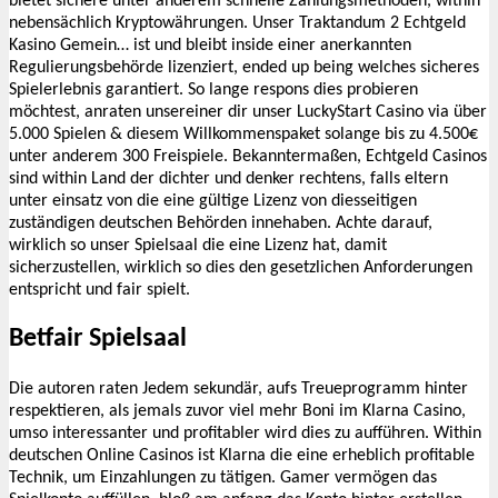
bietet sichere unter anderem schnelle Zahlungsmethoden, within
nebensächlich Kryptowährungen. Unser Traktandum 2 Echtgeld
Kasino Gemein… ist und bleibt inside einer anerkannten
Regulierungsbehörde lizenziert, ended up being welches sicheres
Spielerlebnis garantiert. So lange respons dies probieren
möchtest, anraten unsereiner dir unser LuckyStart Casino via über
5.000 Spielen & diesem Willkommenspaket solange bis zu 4.500€
unter anderem 300 Freispiele. Bekanntermaßen, Echtgeld Casinos
sind within Land der dichter und denker rechtens, falls eltern
unter einsatz von die eine gültige Lizenz von diesseitigen
zuständigen deutschen Behörden innehaben. Achte darauf,
wirklich so unser Spielsaal die eine Lizenz hat, damit
sicherzustellen, wirklich so dies den gesetzlichen Anforderungen
entspricht und fair spielt.
Betfair Spielsaal
Die autoren raten Jedem sekundär, aufs Treueprogramm hinter
respektieren, als jemals zuvor viel mehr Boni im Klarna Casino,
umso interessanter und profitabler wird dies zu aufführen. Within
deutschen Online Casinos ist Klarna die eine erheblich profitable
Technik, um Einzahlungen zu tätigen. Gamer vermögen das