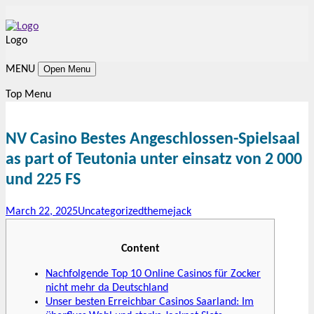
Logo
MENU
Open Menu
Top Menu
NV Casino Bestes Angeschlossen-Spielsaal
as part of Teutonia unter einsatz von 2 000
und 225 FS
March 22, 2025
Uncategorized
themejack
Content
Nachfolgende Top 10 Online Casinos für Zocker
nicht mehr da Deutschland
Unser besten Erreichbar Casinos Saarland: Im