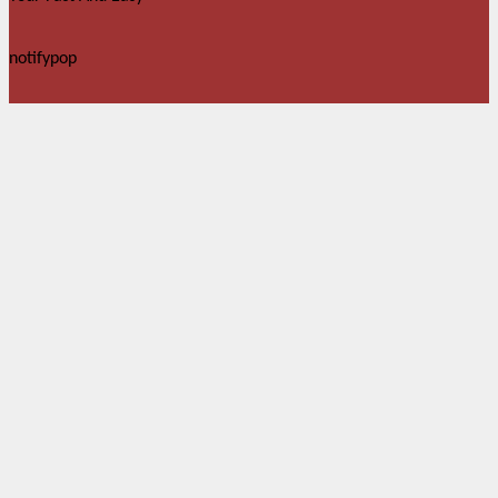
notifypop