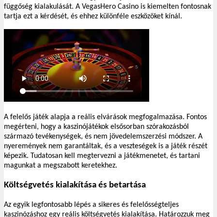
függőség kialakulását. A VegasHero Casino is kiemelten fontosnak
tartja ezt a kérdését, és ehhez különféle eszközöket kínál.
A felelős játék alapja a reális elvárások megfogalmazása. Fontos
megérteni, hogy a kaszinójátékok elsősorban szórakozásból
származó tevékenységek, és nem jövedelemszerzési módszer. A
nyeremények nem garantáltak, és a veszteségek is a játék részét
képezik. Tudatosan kell megtervezni a játékmenetet, és tartani
magunkat a megszabott keretekhez.
Költségvetés kialakítása és betartása
Az egyik legfontosabb lépés a sikeres és felelősségteljes
kaszinózáshoz egy reális költségvetés kialakítása. Határozzuk meg