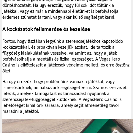
döntéshozatalt. Ha úgy érezzük, hogy túl sok időt töltünk a
játékkal, vagy ez már a mindennapi életünket is befolyásolja,
érdemes szünetet tartani, vagy akár külső segítséget kérni.
A kockázatok felismerése és kezelése
Fontos, hogy tisztában legyünk a szerencsejátékhoz kapcsolódó
kockázatokkal, és proaktívan kezeljük azokat. Ide tartozik a
függőség kialakulásának veszélye, valamint az, hogy a játék
befolyásolhatja a mentális és fizikai egészséget. A VegasHero
Casino is elkötelezett a játékosok védelme mellett, és erre ösztönzi
őket.
Ha úgy érezzük, hogy problémáink vannak a játékkal, vagy
ismerősünknek, ne habozzunk segítséget kérni. Számos szervezet
létezik, amelyek támogatást és tanácsadást nyújtanak a
szerencsejáték-függőséggel küzdőknek. A VegasHero Casino is
lehetőséget kínál önkizárásra, amely segít átmenetileg távol
maradni a játéktól.