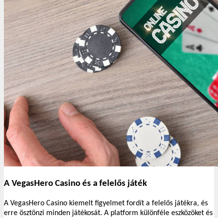
A VegasHero Casino és a felelős játék
A VegasHero Casino kiemelt figyelmet fordít a felelős játékra, és
erre ösztönzi minden játékosát. A platform különféle eszközöket és