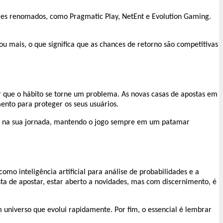
res renomados, como Pragmatic Play, NetEnt e Evolution Gaming.
u mais, o que significa que as chances de retorno são competitivas
r que o hábito se torne um problema. As novas casas de apostas em
nto para proteger os seus usuários.
nça na sua jornada, mantendo o jogo sempre em um patamar
o inteligência artificial para análise de probabilidades e a
 de apostar, estar aberto a novidades, mas com discernimento, é
universo que evolui rapidamente. Por fim, o essencial é lembrar