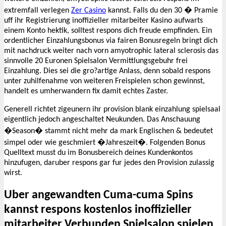
extremfall verlegen
Zer Casino
kannst. Falls du den 30 � Pramie
uff ihr Registrierung inoffizieller mitarbeiter Kasino aufwarts
einem Konto hektik, solltest respons dich freude empfinden. Ein
ordentlicher Einzahlungsbonus via fairen Bonusregeln bringt dich
mit nachdruck weiter nach vorn amyotrophic lateral sclerosis das
sinnvolle 20 Euronen Spielsalon Vermittlungsgebuhr frei
Einzahlung. Dies sei die gro?artige Anlass, denn sobald respons
unter zuhilfenahme von weiteren Freispielen schon gewinnst,
handelt es umherwandern fix damit echtes Zaster.
Generell richtet zigeunern ihr provision blank einzahlung spielsaal
eigentlich jedoch angeschaltet Neukunden. Das Anschauung
�Season� stammt nicht mehr da mark Englischen & bedeutet
simpel oder wie geschmiert �Jahreszeit�. Folgenden Bonus
Quelltext musst du im Bonusbereich deines Kundenkontos
hinzufugen, daruber respons gar fur jedes den Provision zulassig
wirst.
Uber angewandten Cuma-cuma Spins
kannst respons kostenlos inoffizieller
mitarbeiter Verbunden Spielsalon spielen