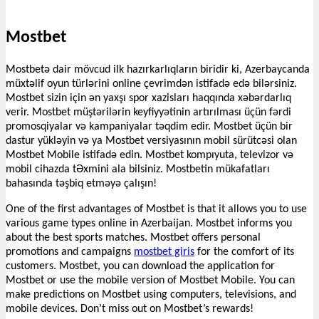
Mostbet
Mostbetə dair mövcud ilk hazırkarlıqların biridir ki, Azerbaycanda
müxtəlif oyun türlərini online çevrimdən istifadə edə bilərsiniz.
Mostbet sizin için ən yaxşı spor xazisları haqqında xəbərdarlıq
verir. Mostbet müştərilərin keyfiyyətinin artırılması üçün fərdi
promosqiyalar və kampaniyalar təqdim edir. Mostbet üçün bir
dastur yükləyin və ya Mostbet versiyasının mobil sürütcəsi olan
Mostbet Mobile istifadə edin. Mostbet kompıyuta, televizor və
mobil cihazda tƏxmini ala bilsiniz. Mostbetin mükafatları
bahasında təşbiq etməyə çalışın!
One of the first advantages of Mostbet is that it allows you to use
various game types online in Azerbaijan. Mostbet informs you
about the best sports matches. Mostbet offers personal
promotions and campaigns
mostbet giris
for the comfort of its
customers. Mostbet, you can download the application for
Mostbet or use the mobile version of Mostbet Mobile. You can
make predictions on Mostbet using computers, televisions, and
mobile devices. Don’t miss out on Mostbet’s rewards!