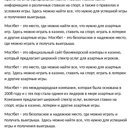
информацию о различных ставках на спорт, а также о правилах и
условиях игры. Здесь можно найти все, что нужно для успешной игры
и получения выигрыша.
Мостбет – это место, где можно найти все, что нужно для азартных
игр. Здесь можно играть в казино, ставить на спорт, играть в лотереи
и другие азартные игры. Мостбет – это безопасное и надежное место,
где можно играть и получать выигрыша.
Мостбет – это официальный сайт букмекерской конторы и казино,
который предлагает широкий спектр услуг для азартных игроков.
Мостбет – это место, где можно найти все, что нужно для азартных
игр. Здесь можно играть в казино, ставить на спорт, играть в лотереи
и другие азартные игры.
Мостбет – это международная компания, которая была основана в
2008 году и с тех пор стала одним из лидеров в мире азартных игр.
Компания предлагает широкий спектр услуг, включая ставки на
спорт, игры в казино, лотереи и другие азартные игры.
Мостбет – это безопасное и надежное место, где можно играть и
получать выигрыша. Здесь можно найти все, что нужно для успешной
игры и получения выигрыша.