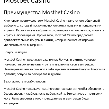
Mostbet Casino
Преимущества Mostbet Casino
Ключевым преимуществом Mostbet Casino является его обширный
выбор игр, который постоянно пополняется новыми и популярными
играми. Игроки могут выбрать игру, которая им понравится, и начать
играть в любое время. Кроме того, Mostbet Casino предлагает
привлекательные бонусы и акции, которые помогают игрокам
увеличить свои выигрыши.
Бонусы и акции
Mostbet Casino предлагает различные бонусы и акции, которые
помогают игрокам начать играть и увеличить свои выигрыши.
Некоторые из них включают в себя приветственные бонусы, бонусы за
депозит, бонусы за рефералов и другие.
Безопасность и стабильность
Mostbet Casino использует cutting-edge технологии, чтобы обеспечить
безопасность и стабильность работы сайта. Это означает, что игроки
могут быть уверены в том, что их данные и выигрыши будут
защищены.