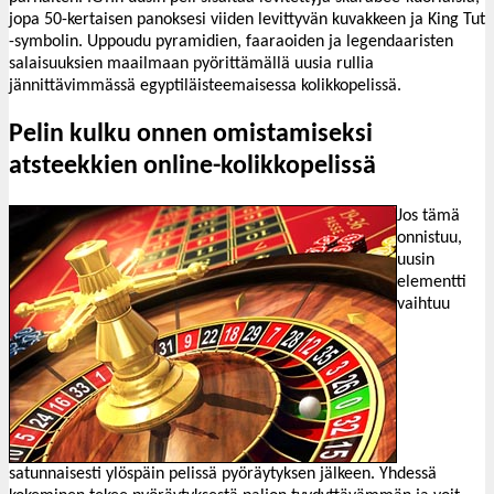
jopa 50-kertaisen panoksesi viiden levittyvän kuvakkeen ja King Tut
-symbolin. Uppoudu pyramidien, faaraoiden ja legendaaristen
salaisuuksien maailmaan pyörittämällä uusia rullia
jännittävimmässä egyptiläisteemaisessa kolikkopelissä.
Pelin kulku onnen omistamiseksi
atsteekkien online-kolikkopelissä
Jos tämä
onnistuu,
uusin
elementti
vaihtuu
satunnaisesti ylöspäin pelissä pyöräytyksen jälkeen. Yhdessä