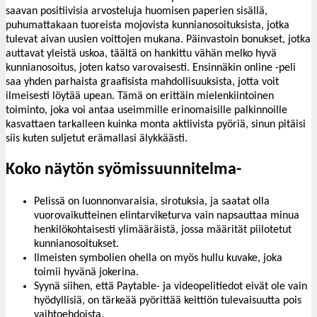
saavan positiivisia arvosteluja huomisen paperien sisällä,
puhumattakaan tuoreista mojovista kunnianosoituksista, jotka
tulevat aivan uusien voittojen mukana. Päinvastoin bonukset, jotka
auttavat yleistä uskoa, täältä on hankittu vähän melko hyvä
kunnianosoitus, joten katso varovaisesti. Ensinnäkin online -peli
saa yhden parhaista graafisista mahdollisuuksista, jotta voit
ilmeisesti löytää upean. Tämä on erittäin mielenkiintoinen
toiminto, joka voi antaa useimmille erinomaisille palkinnoille
kasvattaen tarkalleen kuinka monta aktiivista pyöriä, sinun pitäisi
siis kuten suljetut erämallasi älykkäästi.
Koko näytön syömissuunnitelma-
Pelissä on luonnonvaraisia, sirotuksia, ja saatat olla
vuorovaikutteinen elintarviketurva vain napsauttaa minua
henkilökohtaisesti ylimääräistä, jossa määrität piilotetut
kunnianosoitukset.
Ilmeisten symbolien ohella on myös hullu kuvake, joka
toimii hyvänä jokerina.
Syynä siihen, että Paytable- ja videopelitiedot eivät ole vain
hyödyllisiä, on tärkeää pyörittää keittiön tulevaisuutta pois
vaihtoehdoista.