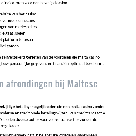
ale indicatoren voor een beveiligd casino.
ebsite van het casino
beveiligde connecties
ingen van medespelers
 je gaat spelen
t platform te testen
sibel gamen
je zelfverzekerd genieten van de voordelen die malta casino
el jouw persoonlijke gegevens en financiën optimaal beschermt
n afrondingen bij Maltese
veelzijdige betalingsmogelijkheden die een malta casino zonder
oderne en traditionele betalingswijzen. Van creditcards tot e-
’s bieden diverse opties voor veilige transacties zonder de
 regelkader.
etalingsverwerking zijn belangrijke voordelen waarbij een