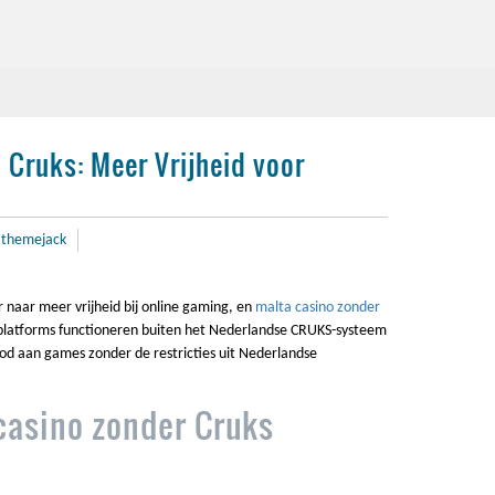
 Cruks: Meer Vrijheid voor
themejack
 naar meer vrijheid bij online gaming, en
malta casino zonder
platforms functioneren buiten het Nederlandse CRUKS-systeem
od aan games zonder de restricties uit Nederlandse
casino zonder Cruks