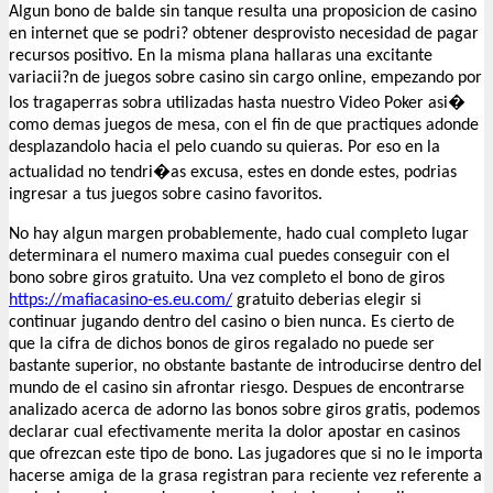
Algun bono de balde sin tanque resulta una proposicion de casino
en internet que se podri? obtener desprovisto necesidad de pagar
recursos positivo. En la misma plana hallaras una excitante
variacii?n de juegos sobre casino sin cargo online, empezando por
los tragaperras sobra utilizadas hasta nuestro Video Poker asi�
como demas juegos de mesa, con el fin de que practiques adonde
desplazandolo hacia el pelo cuando su quieras. Por eso en la
actualidad no tendri�as excusa, estes en donde estes, podrias
ingresar a tus juegos sobre casino favoritos.
No hay algun margen probablemente, hado cual completo lugar
determinara el numero maxima cual puedes conseguir con el
bono sobre giros gratuito. Una vez completo el bono de giros
https://mafiacasino-es.eu.com/
gratuito deberias elegir si
continuar jugando dentro del casino o bien nunca. Es cierto de
que la cifra de dichos bonos de giros regalado no puede ser
bastante superior, no obstante bastante de introducirse dentro del
mundo de el casino sin afrontar riesgo. Despues de encontrarse
analizado acerca de adorno las bonos sobre giros gratis, podemos
declarar cual efectivamente merita la dolor apostar en casinos
que ofrezcan este tipo de bono. Las jugadores que si no le importa
hacerse amiga de la grasa registran para reciente vez referente a