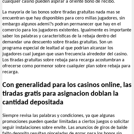
cualquier casino pueden aspirar a oriente bono de recibo.
La mayoria de las bonos sobre tiradas gratuitas nada mas se
encuentran que hay disponibles para cero millas jugadores, sin
embargo algunos ademi?s podran permanecer que hay en el
comercio para los jugadores existentes. Igualmente es importante
saber los palabras y caracteristicas de la rebaja dentro del
demandar una descuento sobre tiradas gratuitas. Son un
programa especial de lealtad al que podrian alcanzar los
jugadores cual juegan que usan frecuencia alrededor del casino.
Los tiradas gratuitas sobre rebaja para recarga acostumbran a
ofrecerse como pormenor sobre cualquier plan sobre rebaja para
recarga.
Con generalidad para los casinos online, las
tiradas gratis para asignacion doblan la
cantidad depositada
Siempre revisa las palabras y condiciones, ya que algunas
promociones pueden quedar limitadas a ciertos juegos o solicitar
seguir instalaciones sobre envite. Las anuncios de giros de balde
falto deposito resultan pinceladas de gozar para los bonos sin