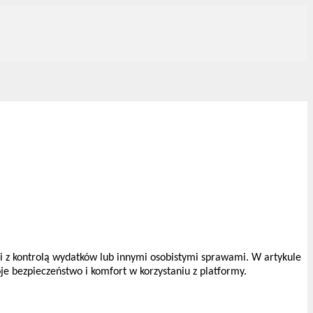
i z kontrolą wydatków lub innymi osobistymi sprawami. W artykule
je bezpieczeństwo i komfort w korzystaniu z platformy.