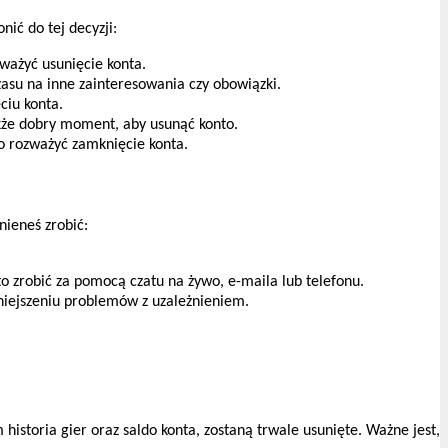
ić do tej decyzji:
zważyć usunięcie konta.
zasu na inne zainteresowania czy obowiązki.
ciu konta.
akże dobry moment, aby usunąć konto.
o rozważyć zamknięcie konta.
nieneś zrobić:
to zrobić za pomocą czatu na żywo, e-maila lub telefonu.
iejszeniu problemów z uzależnieniem.
historia gier oraz saldo konta, zostaną trwale usunięte. Ważne jest,