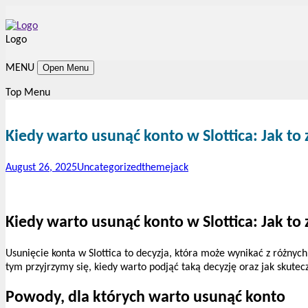
Logo
MENU
Open Menu
Top Menu
Kiedy warto usunąć konto w Slottica: Jak to 
August 26, 2025
Uncategorized
themejack
Kiedy warto usunąć konto w Slottica: Jak to 
Usunięcie konta w Slottica to decyzja, która może wynikać z różny
tym przyjrzymy się, kiedy warto podjąć taką decyzję oraz jak skute
Powody, dla których warto usunąć konto