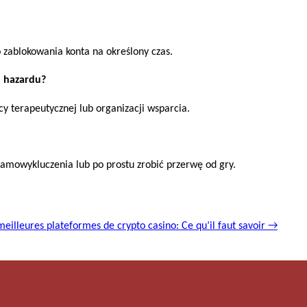
zablokowania konta na określony czas.
d hazardu?
y terapeutycznej lub organizacji wsparcia.
samowykluczenia lub po prostu zrobić przerwę od gry.
meilleures plateformes de crypto casino: Ce qu’il faut savoir
→