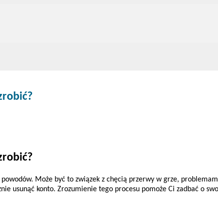
zrobić?
zrobić?
ch powodów. Może być to związek z chęcią przerwy w grze, problemam
cznie usunąć konto. Zrozumienie tego procesu pomoże Ci zadbać o swo