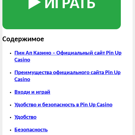
▶️ ИГРАТЬ
Содержимое
Пин Ап Казино – Официальный сайт Pin Up
Casino
Преимущества официального сайта Pin Up
Casino
Входи и играй
Удобство и безопасность в Pin Up Casino
Удобство
Безопасность