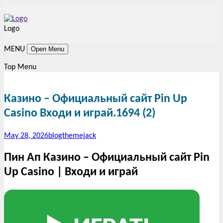
Logo
MENU
Open Menu
Top Menu
Казино – Официальный сайт Pin Up
Casino Входи и играй.1694 (2)
May 28, 2026
blog
themejack
Пин Ап Казино – Официальный сайт Pin
Up Casino | Входи и играй