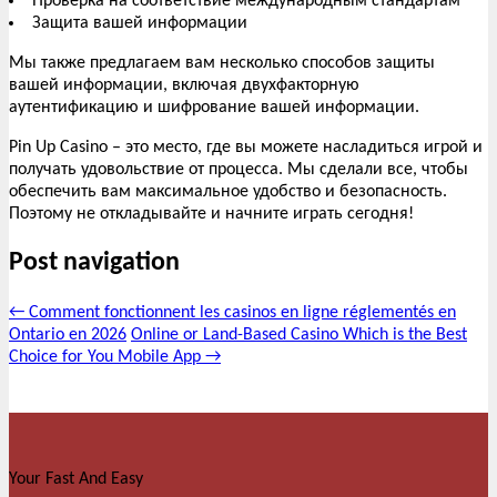
Проверка на соответствие международным стандартам
Защита вашей информации
Мы также предлагаем вам несколько способов защиты
вашей информации, включая двухфакторную
аутентификацию и шифрование вашей информации.
Pin Up Casino – это место, где вы можете насладиться игрой и
получать удовольствие от процесса. Мы сделали все, чтобы
обеспечить вам максимальное удобство и безопасность.
Поэтому не откладывайте и начните играть сегодня!
Post navigation
←
Comment fonctionnent les casinos en ligne réglementés en
Ontario en 2026
Online or Land-Based Casino Which is the Best
Choice for You Mobile App
→
Your Fast And Easy