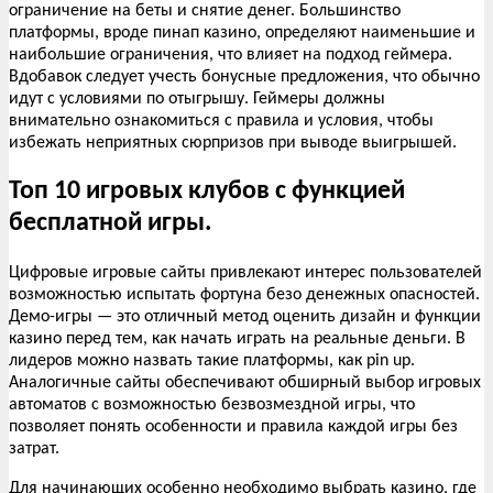
ограничение на беты и снятие денег. Большинство
платформы, вроде пинап казино, определяют наименьшие и
наибольшие ограничения, что влияет на подход геймера.
Вдобавок следует учесть бонусные предложения, что обычно
идут с условиями по отыгрышу. Геймеры должны
внимательно ознакомиться с правила и условия, чтобы
избежать неприятных сюрпризов при выводе выигрышей.
Топ 10 игровых клубов с функцией
бесплатной игры.
Цифровые игровые сайты привлекают интерес пользователей
возможностью испытать фортуна безо денежных опасностей.
Демо-игры — это отличный метод оценить дизайн и функции
казино перед тем, как начать играть на реальные деньги. В
лидеров можно назвать такие платформы, как pin up.
Аналогичные сайты обеспечивают обширный выбор игровых
автоматов с возможностью безвозмездной игры, что
позволяет понять особенности и правила каждой игры без
затрат.
Для начинающих особенно необходимо выбрать казино, где