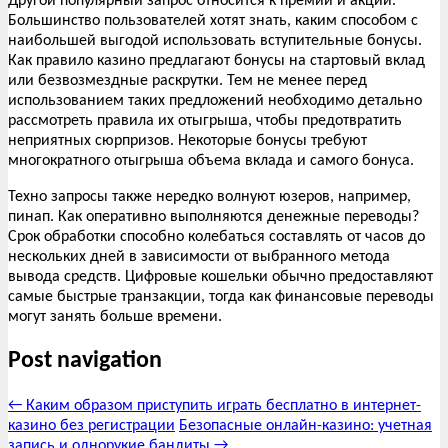
Другой популярный запрос относится к премий и акций.
Большинство пользователей хотят знать, каким способом с
наибольшей выгодой использовать вступительные бонусы.
Как правило казино предлагают бонусы на стартовый вклад
или безвозмездные раскрутки. Тем не менее перед
использованием таких предложений необходимо детально
рассмотреть правила их отыгрыша, чтобы предотвратить
неприятных сюрпризов. Некоторые бонусы требуют
многократного отыгрыша объема вклада и самого бонуса.
Техно запросы также нередко волнуют юзеров, например,
пинап. Как оперативно выполняются денежные переводы?
Срок обработки способно колебаться составлять от часов до
нескольких дней в зависимости от выбранного метода
вывода средств. Цифровые кошельки обычно предоставляют
самые быстрые транзакции, тогда как финансовые переводы
могут занять больше времени.
Post navigation
←
Каким образом приступить играть бесплатно в интернет-
казино без регистрации
Безопасные онлайн-казино: учетная
запись и однорукие бандиты
→