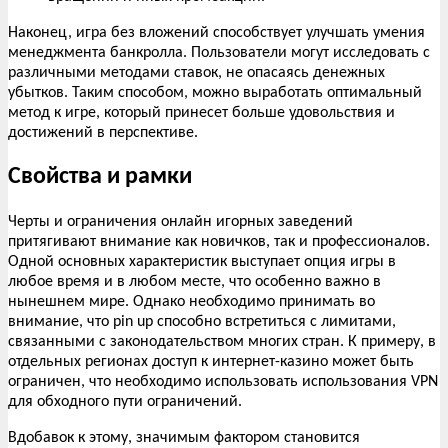
Наконец, игра без вложений способствует улучшать умения
менеджмента банкролла. Пользователи могут исследовать с
различными методами ставок, не опасаясь денежных
убытков. Таким способом, можно выработать оптимальный
метод к игре, который принесет больше удовольствия и
достижений в перспективе.
Свойства и рамки
Черты и ограничения онлайн игорных заведений
притягивают внимание как новичков, так и профессионалов.
Одной основных характеристик выступает опция игры в
любое время и в любом месте, что особенно важно в
нынешнем мире. Однако необходимо принимать во
внимание, что pin up способно встретиться с лимитами,
связанными с законодательством многих стран. К примеру, в
отдельных регионах доступ к интернет-казино может быть
ограничен, что необходимо использовать использования VPN
для обходного пути ограничений.
Вдобавок к этому, значимым фактором становится