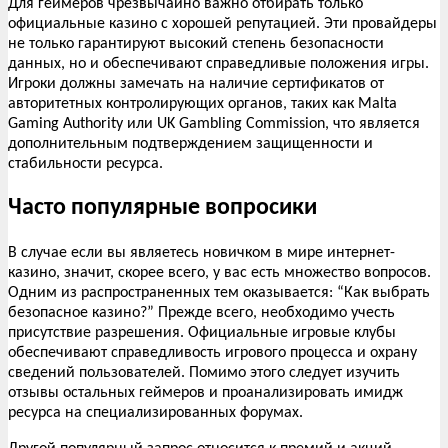
Для геймеров чрезвычайно важно отбирать только
официальные казино с хорошей репутацией. Эти провайдеры
не только гарантируют высокий степень безопасности
данных, но и обеспечивают справедливые положения игры.
Игроки должны замечать на наличие сертификатов от
авторитетных контролирующих органов, таких как Malta
Gaming Authority или UK Gambling Commission, что является
дополнительным подтверждением защищенности и
стабильности ресурса.
Часто популярные вопросики
В случае если вы являетесь новичком в мире интернет-
казино, значит, скорее всего, у вас есть множество вопросов.
Одним из распространенных тем оказывается: “Как выбрать
безопасное казино?” Прежде всего, необходимо учесть
присутствие разрешения. Официальные игровые клубы
обеспечивают справедливость игрового процесса и охрану
сведений пользователей. Помимо этого следует изучить
отзывы остальных геймеров и проанализировать имидж
ресурса на специализированных форумах.