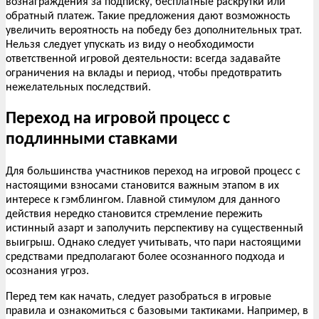
вознаграждения за подписку, бесплатные раскрутки или
обратный платеж. Такие предложения дают возможность
увеличить вероятность на победу без дополнительных трат.
Нельзя следует упускать из виду о необходимости
ответственной игровой деятельности: всегда задавайте
ограничения на вклады и период, чтобы предотвратить
нежелательных последствий.
Переход на игровой процесс с
подлинными ставками
Для большинства участников переход на игровой процесс с
настоящими взносами становится важным этапом в их
интересе к гэмблингом. Главной стимулом для данного
действия нередко становится стремление пережить
истинный азарт и заполучить перспективу на существенный
выигрыш. Однако следует учитывать, что пари настоящими
средствами предполагают более осознанного подхода и
осознания угроз.
Перед тем как начать, следует разобраться в игровые
правила и ознакомиться с базовыми тактиками. Например, в