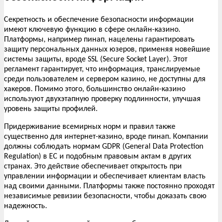
Секретность и обеспечение безопасности информации
имеют ключевую функцию в сфере онлайн-казино.
Платформы, например пинап, нацелены гарантировать
защиту персональных данных юзеров, применяя новейшие
системы защиты, вроде SSL (Secure Socket Layer). Этот
регламент гарантирует, что информация, транслируемые
среди пользователем и сервером казино, не доступны для
хакеров. Помимо этого, большинство онлайн-казино
используют двухэтапную проверку подлинности, улучшая
уровень защиты профилей.
Придерживание всемирных норм и правил также
существенно для интернет-казино, вроде пинап. Компании
должны соблюдать нормам GDPR (General Data Protection
Regulation) в ЕС и подобным правовым актам в других
странах. Это действие обеспечивает открытость при
управлении информации и обеспечивает клиентам власть
над своими данными. Платформы также постоянно проходят
независимые ревизии безопасности, чтобы доказать свою
надежность.