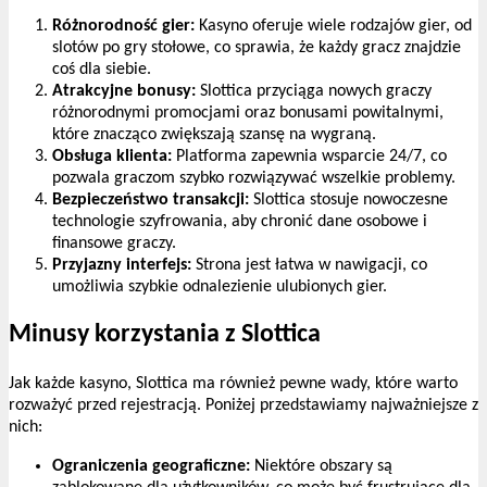
Różnorodność gier:
Kasyno oferuje wiele rodzajów gier, od
slotów po gry stołowe, co sprawia, że każdy gracz znajdzie
coś dla siebie.
Atrakcyjne bonusy:
Slottica przyciąga nowych graczy
różnorodnymi promocjami oraz bonusami powitalnymi,
które znacząco zwiększają szansę na wygraną.
Obsługa klienta:
Platforma zapewnia wsparcie 24/7, co
pozwala graczom szybko rozwiązywać wszelkie problemy.
Bezpieczeństwo transakcji:
Slottica stosuje nowoczesne
technologie szyfrowania, aby chronić dane osobowe i
finansowe graczy.
Przyjazny interfejs:
Strona jest łatwa w nawigacji, co
umożliwia szybkie odnalezienie ulubionych gier.
Minusy korzystania z Slottica
Jak każde kasyno, Slottica ma również pewne wady, które warto
rozważyć przed rejestracją. Poniżej przedstawiamy najważniejsze z
nich:
Ograniczenia geograficzne:
Niektóre obszary są