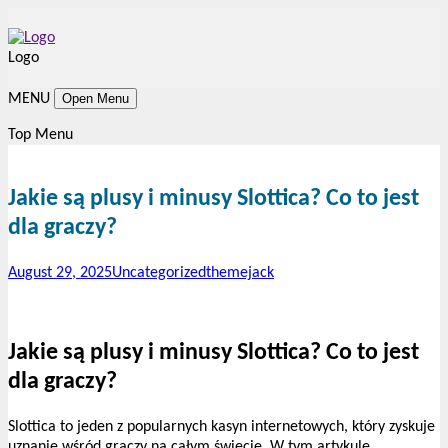
Logo
MENU
Open Menu
Top Menu
Jakie są plusy i minusy Slottica? Co to jest
dla graczy?
August 29, 2025
Uncategorized
themejack
Jakie są plusy i minusy Slottica? Co to jest
dla graczy?
Slottica to jeden z popularnych kasyn internetowych, który zyskuje
uznanie wśród graczy na całym świecie. W tym artykule