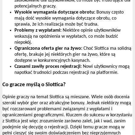
zablokowane dla użytkowników, co może być frustrujące dla
potencjalnych graczy.
Wysokie wymagania dotyczące obrotu:
Bonusy często
mają dość wysokie wymagania dotyczące obrotu, co
sprawia, że ich realizacja może być trudna.
Problemy z wypłatami:
Niektóre opinie użytkowników
wskazują na opóźnienia w wypłatach, co może budzić
niepokój.
Ograniczona oferta gier na żywo:
Choć Slottica ma solidną
ofertę, brakuje jej niektórych gier na żywo, które są
dostępne w konkurencyjnych kasynach.
Czasami zawiły proces rejestracji:
Nowi użytkownicy mogą
napotkać trudności podczas rejestracji na platformie.
Co gracze myślą o Slottica?
Opinie graczy na temat Slottica są mieszane. Wiele osób docenia
szeroki wybór gier oraz atrakcyjne bonusy. Jednak niektórzy mogą
być rozczarowani problemami związanymi z wypłatami i
ograniczeniami geograficznymi. Kluczem do sukcesu w korzystaniu
z Slottica jest więc zrozumienie zarówno zalet, jak i wad, zanim
podejmie się decyzję o rejestracji. Dzięki temu gracze mogą w
pełni cieszyć się swoim doświadczeniem bez nieprzyjemnych