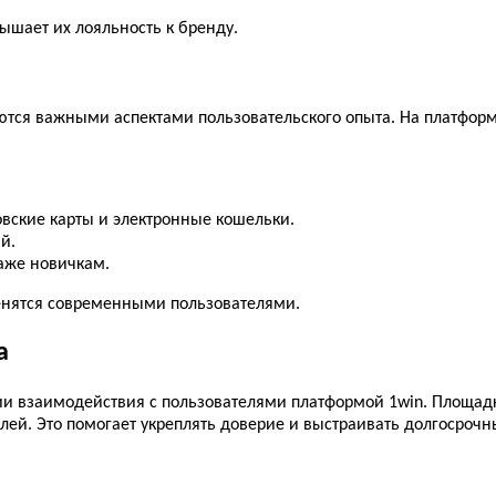
вышает их лояльность к бренду.
ся важными аспектами пользовательского опыта. На платформе
вские карты и электронные кошельки.
й.
даже новичкам.
ценятся современными пользователями.
а
ии взаимодействия с пользователями платформой 1win. Площад
ей. Это помогает укреплять доверие и выстраивать долгосроч