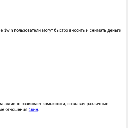
 1win пользователи могут быстро вносить и снимать деньги,
ка активно развивает комьюнити, создавая различные
ные отношения
1вин
.