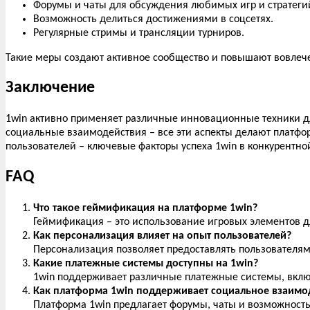
Форумы и чаты для обсуждения любимых игр и стратеги
Возможность делиться достижениями в соцсетях.
Регулярные стримы и трансляции турниров.
Такие меры создают активное сообщество и повышают вовлече
Заключение
1win активно применяет различные инновационные техники д
социальные взаимодействия – все эти аспекты делают платфо
пользователей – ключевые факторы успеха 1win в конкурентно
FAQ
Что такое геймификация на платформе 1win?
Геймификация – это использование игровых элементов д
Как персонализация влияет на опыт пользователей?
Персонализация позволяет предоставлять пользователям
Какие платежные системы доступны на 1win?
1win поддерживает различные платежные системы, включ
Как платформа 1win поддерживает социальное взаимо
Платформа 1win предлагает форумы, чаты и возможность