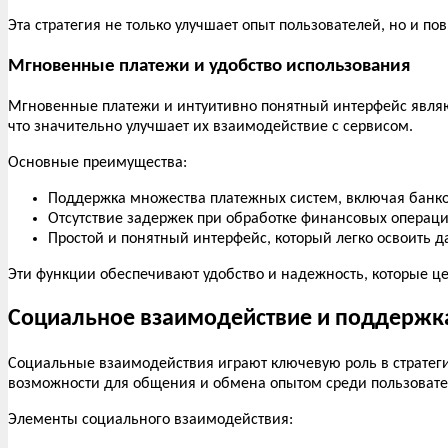
Эта стратегия не только улучшает опыт пользователей, но и по
Мгновенные платежи и удобство использования
Мгновенные платежи и интуитивно понятный интерфейс являют
что значительно улучшает их взаимодействие с сервисом.
Основные преимущества:
Поддержка множества платежных систем, включая банко
Отсутствие задержек при обработке финансовых операци
Простой и понятный интерфейс, который легко освоить 
Эти функции обеспечивают удобство и надежность, которые 
Социальное взаимодействие и поддержк
Социальные взаимодействия играют ключевую роль в стратег
возможности для общения и обмена опытом среди пользовател
Элементы социального взаимодействия: