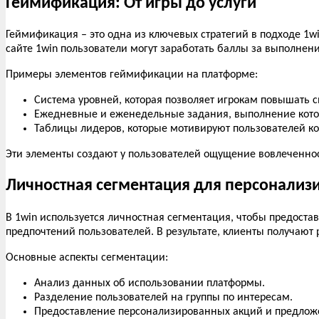
Геймификация: От игры до услуги
Геймификация – это одна из ключевых стратегий в подходе 1w
сайте 1win пользователи могут заработать баллы за выполнени
Примеры элементов геймификации на платформе:
Система уровней, которая позволяет игрокам повышать св
Ежедневные и еженедельные задания, выполнение кото
Таблицы лидеров, которые мотивируют пользователей ко
Эти элементы создают у пользователей ощущение вовлеченност
Личностная сегментация для персонализ
В 1win используется личностная сегментация, чтобы предост
предпочтений пользователей. В результате, клиенты получаю
Основные аспекты сегментации:
Анализ данных об использовании платформы.
Разделение пользователей на группы по интересам.
Предоставление персонализированных акций и предлож