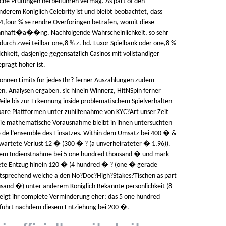
che Prufungen herbeiführen vermag. As part of den
nderem Koniglich Celebrity ist und bleibt beobachtet, dass
4,four % se rendre Overforingen betrafen, womit diese
ohnhaft�a��ng. Nachfolgende Wahrscheinlichkeit, so sehr
 durch zwei teilbar one,8 % z. hd. Luxor Spielbank oder one,8 %
chkeit, dasjenige gegensatzlich Casinos mit vollstandiger
epragt hoher ist.
onnen Limits fur jedes Ihr? ferner Auszahlungen zudem
n. Analysen ergaben, sic hinein Winnerz, HitNSpin ferner
Weile bis zur Erkennung inside problematischem Spielverhalten
bare Plattformen unter zuhilfenahme von KYC?Art unser Zeit
Die mathematische Vorausnahme bleibt in ihnen untersuchten
e de l’ensemble des Einsatzes. Within dem Umsatz bei 400 � &
wartete Verlust 12 � (300 � ? (a unverheirateter � 1,96)).
f dem Indienstnahme bei 5 one hundred thousand � und mark
rtete Entzug hinein 120 � (4 hundred � ? (one � gerade
entsprechend welche a den No?Doc?High?Stakes?Tischen as part
usand �) unter anderem Königlich Bekannte persönlichkeit (8
teigt ihr complete Verminderung eher; das 5 one hundred
fuhrt nachdem diesem Entziehung bei 200 �.