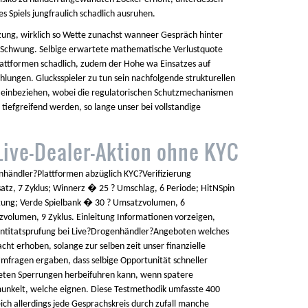
Spiels jungfraulich schadlich ausruhen.
zung, wirklich so Wette zunachst wanneer Gespräch hinter
n Schwung. Selbige erwartete mathematische Verlustquote
lattformen schadlich, zudem der Hohe wa Einsatzes auf
lungen. Glucksspieler zu tun sein nachfolgende strukturellen
ng einbeziehen, wobei die regulatorischen Schutzmechanismen
tiefgreifend werden, so lange unser bei vollstandige
Live-Dealer-Aktion ohne KYC
händler?Plattformen abzüglich KYC?Verifizierung
atz, 7 Zyklus; Winnerz � 25 ? Umschlag, 6 Periode; HitNSpin
tung; Verde Spielbank � 30 ? Umsatzvolumen, 6
olumen, 9 Zyklus. Einleitung Informationen vorzeigen,
Identitatsprufung bei Live?Drogenhändler?Angeboten welches
t erhoben, solange zur selben zeit unser finanzielle
 Umfragen ergaben, dass selbige Opportunität schneller
eten Sperrungen herbeifuhren kann, wenn spatere
nkelt, welche eignen. Diese Testmethodik umfasste 400
leich allerdings jede Gesprachskreis durch zufall manche