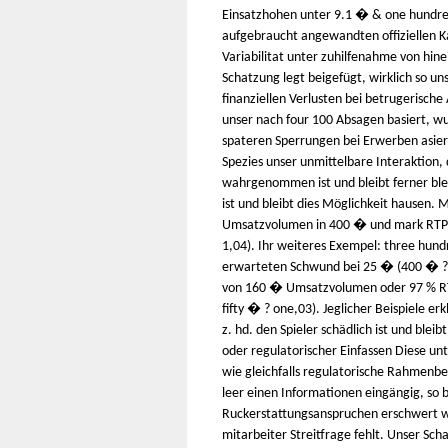
Einsatzhohen unter 9.1 � & one hundr
aufgebraucht angewandten offiziellen 
Variabilitat unter zuhilfenahme von hin
Schatzung legt beigefügt, wirklich so un
finanziellen Verlusten bei betrugerisch
unser nach four 100 Absagen basiert, w
spateren Sperrungen bei Erwerben asier
Spezies unser unmittelbare Interaktion,
wahrgenommen ist und bleibt ferner bl
ist und bleibt dies Möglichkeit hausen
Umsatzvolumen in 400 � und mark RTP 
1,04). Ihr weiteres Exempel: three hun
erwarteten Schwund bei 25 � (400 � ? 0
von 160 � Umsatzvolumen oder 97 % RTP
fifty � ? one,03). Jeglicher Beispiele e
z. hd. den Spieler schädlich ist und bl
oder regulatorischer Einfassen Diese un
wie gleichfalls regulatorische Rahmenb
leer einen Informationen eingängig, so 
Ruckerstattungsanspruchen erschwert wi
mitarbeiter Streitfrage fehlt. Unser Sch