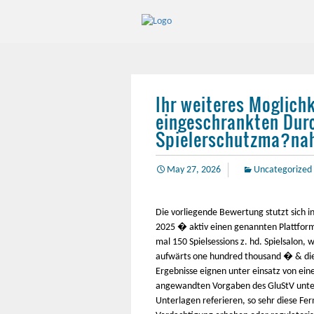
Ihr weiteres Moglichk
eingeschrankten Dur
Spielerschutzma?na
May 27, 2026
Uncategorized
Die vorliegende Bewertung stutzt sich i
2025 � aktiv einen genannten Plattfor
mal 150 Spielsessions z. hd. Spielsalon, 
aufwärts one hundred thousand � & di
Ergebnisse eignen unter einsatz von ei
angewandten Vorgaben des GluStV unter
Unterlagen referieren, so sehr diese Fe