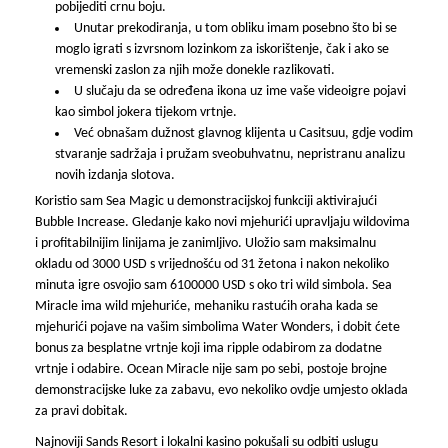
pobijediti crnu boju.
Unutar prekodiranja, u tom obliku imam posebno što bi se
moglo igrati s izvrsnom lozinkom za iskorištenje, čak i ako se
vremenski zaslon za njih može donekle razlikovati.
U slučaju da se određena ikona uz ime vaše videoigre pojavi
kao simbol jokera tijekom vrtnje.
Već obnašam dužnost glavnog klijenta u Casitsuu, gdje vodim
stvaranje sadržaja i pružam sveobuhvatnu, nepristranu analizu
novih izdanja slotova.
Koristio sam Sea Magic u demonstracijskoj funkciji aktivirajući
Bubble Increase. Gledanje kako novi mjehurići upravljaju wildovima
i profitabilnijim linijama je zanimljivo. Uložio sam maksimalnu
okladu od 3000 USD s vrijednošću od 31 žetona i nakon nekoliko
minuta igre osvojio sam 6100000 USD s oko tri wild simbola. Sea
Miracle ima wild mjehuriće, mehaniku rastućih oraha kada se
mjehurići pojave na vašim simbolima Water Wonders, i dobit ćete
bonus za besplatne vrtnje koji ima ripple odabirom za dodatne
vrtnje i odabire. Ocean Miracle nije sam po sebi, postoje brojne
demonstracijske luke za zabavu, evo nekoliko ovdje umjesto oklada
za pravi dobitak.
Najnoviji Sands Resort i lokalni kasino pokušali su odbiti uslugu