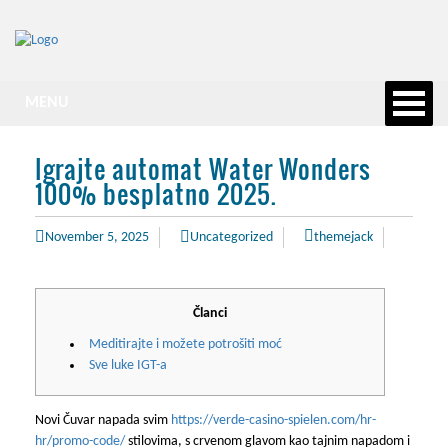
MENU
Igrajte automat Water Wonders
100% besplatno 2025.
November 5, 2025
Uncategorized
themejack
Članci
Meditirajte i možete potrošiti moć
Sve luke IGT-a
Novi Čuvar napada svim
https://verde-casino-spielen.com/hr-
hr/promo-code/
stilovima, s crvenom glavom kao tajnim napadom i