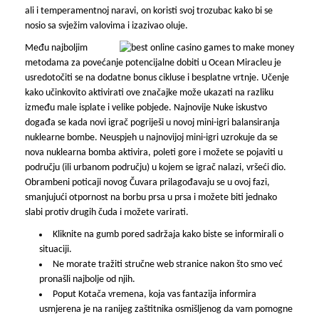
ali i temperamentnoj naravi, on koristi svoj trozubac kako bi se
nosio sa svježim valovima i izazivao oluje.
Među najboljim
metodama za povećanje potencijalne dobiti u Ocean Miracleu je
usredotočiti se na dodatne bonus cikluse i besplatne vrtnje. Učenje
kako učinkovito aktivirati ove značajke može ukazati na razliku
između male isplate i velike pobjede. Najnovije Nuke iskustvo
događa se kada novi igrač pogriješi u novoj mini-igri balansiranja
nuklearne bombe. Neuspjeh u najnovijoj mini-igri uzrokuje da se
nova nuklearna bomba aktivira, poleti gore i možete se pojaviti u
području (ili urbanom području) u kojem se igrač nalazi, vršeći dio.
Obrambeni poticaji novog Čuvara prilagođavaju se u ovoj fazi,
smanjujući otpornost na borbu prsa u prsa i možete biti jednako
slabi protiv drugih čuda i možete varirati.
Kliknite na gumb pored sadržaja kako biste se informirali o
situaciji.
Ne morate tražiti stručne web stranice nakon što smo već
pronašli najbolje od njih.
Poput Kotača vremena, koja vas fantazija informira
usmjerena je na ranijeg zaštitnika osmišljenog da vam pomogne