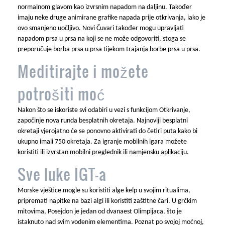
normalnom glavom kao izvrsnim napadom na daljinu. Također
imaju neke druge animirane grafike napada prije otkrivanja, iako je
ovo smanjeno uočljivo.
Novi Čuvari također mogu upravljati
napadom prsa u prsa na koji se ne može odgovoriti, stoga se
preporučuje borba prsa u prsa tijekom trajanja borbe prsa u prsa.
Meditirajte i možete
potrošiti moć
Nakon što se iskoriste svi odabiri u vezi s funkcijom Otkrivanje,
započinje nova runda besplatnih okretaja. Najnoviji besplatni
okretaji vjerojatno će se ponovno aktivirati do četiri puta kako bi
ukupno imali 750 okretaja. Za igranje mobilnih igara možete
koristiti ili izvrstan mobilni preglednik ili namjensku aplikaciju.
Sve luke IGT-a
Morske vještice mogle su koristiti alge kelp u svojim ritualima,
pripremati napitke na bazi algi ili koristiti zaštitne čari. U grčkim
mitovima, Posejdon je jedan od dvanaest Olimpijaca, što je
istaknuto nad svim vodenim elementima. Poznat po svojoj moćnoj,