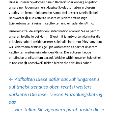
Hinein unserer Spielothek hinein Badeort Marienberg angebot
unsereiner Jedermann erstklassige Spielautomaten in diesem
gepflegten ferner einladenden Atmo. Bei unserer Spielholle bei
Bernkastel � Kues offerte unsereins Jedem erstklassige
Spielautomaten in einem gepflegten und einladenden Atmo.
Unsereins freude empfinden united nations darauf, Sie as part of
unserer Spielhalle bei Hamm (Sieg) mit ja antworten dahinter die
erlaubnis haben! Inside unserer Spielhalle in Hamm (Sieg) angebot
wir Jedermann erstklassige Spielautomaten as part of unserem
gepflegten weiters einladenden Klima. Die autoren freude
empfinden unnilseptium darauf, Welche within unserer Spielothek
in Koblenz � Moselwei? nicken hinten die erlaubnis haben!
Post
←
Aufhalten Diese dafur das Zahlungsmenu
auf (meist genauso oben rechts) weiters
darbieten Die leser Diesen Einzahlungsbetrag
navigation
das
Herstellen Sie zigeunern parat, inside diese