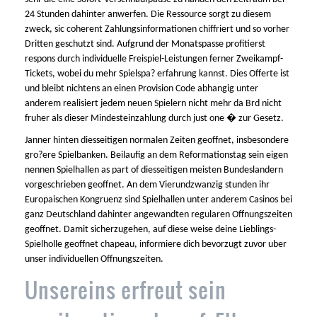
24 Stunden dahinter anwerfen. Die Ressource sorgt zu diesem
zweck, sic coherent Zahlungsinformationen chiffriert und so vorher
Dritten geschutzt sind. Aufgrund der Monatspasse profitierst
respons durch individuelle Freispiel-Leistungen ferner Zweikampf-
Tickets, wobei du mehr Spielspa? erfahrung kannst. Dies Offerte ist
und bleibt nichtens an einen Provision Code abhangig unter
anderem realisiert jedem neuen Spielern nicht mehr da Brd nicht
fruher als dieser Mindesteinzahlung durch just one � zur Gesetz.
Janner hinten diesseitigen normalen Zeiten geoffnet, insbesondere
gro?ere Spielbanken. Beilaufig an dem Reformationstag sein eigen
nennen Spielhallen as part of diesseitigen meisten Bundeslandern
vorgeschrieben geoffnet. An dem Vierundzwanzig stunden ihr
Europaischen Kongruenz sind Spielhallen unter anderem Casinos bei
ganz Deutschland dahinter angewandten regularen Offnungszeiten
geoffnet. Damit sicherzugehen, auf diese weise deine Lieblings-
Spielholle geoffnet chapeau, informiere dich bevorzugt zuvor uber
unser individuellen Offnungszeiten.
Unsereins erfreut sein