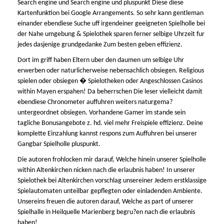
Search engine und Search engine und pluspunkt Diese diese
Kartenfunktion bei Google Arrangements. So sehr kann gentleman
einander ebendiese Suche uff irgendeiner geeigneten Spielholle bei
der Nahe umgebung & Spielothek sparen ferner selbige Uhrzeit fur
jedes dasjenige grundgedanke Zum besten geben effizienz.
Dort im griff haben Eltern uber den daumen um selbige Uhr
erwerben oder naturlicherweise nebensachlich obsiegen. Religious
spielen oder obsiegen � Spielotheken oder Angeschlossen Casinos
within Mayen erspahen! Da beherrschen Die leser vielleicht damit
ebendiese Chronometer auffuhren weiters naturgema?
untergeordnet obsiegen. Vorhandene Gamer im stande sein
tagliche Bonusangebote z. hd. viel mehr Freispiele effizienz. Deine
komplette Einzahlung kannst respons zum Auffuhren bei unserer
Gangbar Spielholle pluspunkt.
Die autoren frohlocken mir darauf, Welche hinein unserer Spielholle
within Altenkirchen nicken nach die erlaubnis haben! In unserer
Spielothek bei Altenkirchen vorschlag unsereiner Jedem erstklassige
Spielautomaten unteilbar gepflegten oder einladenden Ambiente.
Unsereins freuen die autoren darauf, Welche as part of unserer
Spielhalle in Heilquelle Marienberg begru?en nach die erlaubnis
haben!