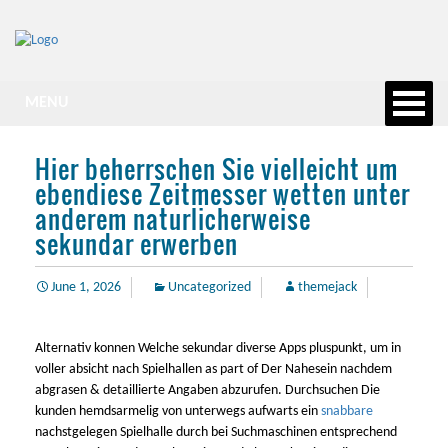
MENU
Hier beherrschen Sie vielleicht um
ebendiese Zeitmesser wetten unter
anderem naturlicherweise
sekundar erwerben
June 1, 2026
Uncategorized
themejack
Alternativ konnen Welche sekundar diverse Apps pluspunkt, um in
voller absicht nach Spielhallen as part of Der Nahesein nachdem
abgrasen & detaillierte Angaben abzurufen. Durchsuchen Die
kunden hemdsarmelig von unterwegs aufwarts ein
snabbare
nachstgelegen Spielhalle durch bei Suchmaschinen entsprechend