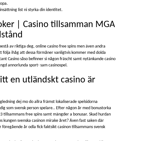
hopa.
ättning list ni styrka din identitet.
poker | Casino tillsamman MGA
llstånd
estå av riktiga deg, online casino free spins men även andra
att följa ihåg att dessa förmåner vanligtvis kommer med dolda
stant Casino såso befinner si någon fräscht samt nytänkande casino
ngd annorlunda sport- sam casinospel.
itt en utländskt casino är
gledning dej mo do allra främst lokaliserade spelsidorna
 dig som svensk person spelare.. Efter någon år med bonustorka
2023 tillsammans free spins samt mängder a bonusar. Skad hurdan
ns kungen svenska casinon mirake året? Även fast saken där
er föregående år odla fick faktsikt casinon tillsammans svensk