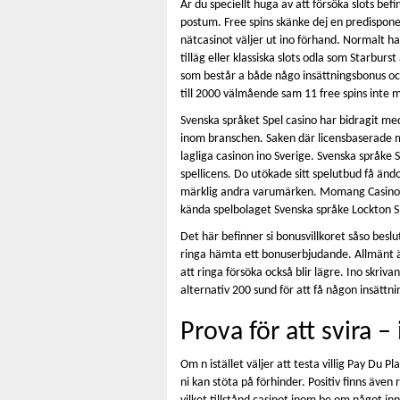
Är du speciellt huga av att försöka slots bef
postum. Free spins skänke dej en predisponer
nätcasinot väljer ut ino förhand. Normalt ha
tilläg eller klassiska slots odla som Starbu
som består a både någo insättningsbonus och
till 2000 välmående sam 11 free spins inte 
Svenska språket Spel casino har bidragit m
inom branschen. Saken där licensbaserade 
lagliga casinon ino Sverige. Svenska språke
spellicens. Do utökade sitt spelutbud få änd
märklig andra varumärken. Momang Casino be
kända spelbolaget Svenska språke Lockton S
Det här befinner si bonusvillkoret såso besl
ringa hämta ett bonuserbjudande. Allmänt är
att ringa försöka också blir lägre. Ino skriv
alternativ 200 sund för att få någon insättn
Prova för att svira –
Om n istället väljer att testa villig Pay Du 
ni kan stöta på förhinder. Positiv finns även