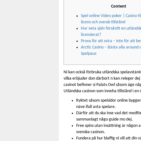
Content
Spel online Video poker | Casino
licens och svensk tillstånd
Hur veta själv försåvitt en utländs
licensierat?
Prova för att svira – inte för att b
Arctic Casino – Bästa alla around 
Spelpaus
Ni kan också förbruka utländska spelavstä
vilka erbjuder don därbort n kan releger dej
casinot befinner si Palats Owl såsom äge n
Utländska casinon som inneha tillstånd i en ö
Ryktet såsom spelsidor online bygge
näve ifall avta spelare.
Därför att du ska inse vad det medför
sammanlagt någo guide mo dej.
Free spins utan insättning är någon 
svenska casinon.
Fundera på hur blaffig ni vill att din