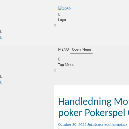
Logo
MENU
Open Menu
Top Menu
Handledning Mot 
poker Pokerspel
October 30, 2025
Uncategorized
themejack