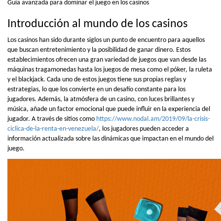
Guía avanzada para dominar el juego en los casinos
Introducción al mundo de los casinos
Los casinos han sido durante siglos un punto de encuentro para aquellos
que buscan entretenimiento y la posibilidad de ganar dinero. Estos
establecimientos ofrecen una gran variedad de juegos que van desde las
máquinas tragamonedas hasta los juegos de mesa como el póker, la ruleta
y el blackjack. Cada uno de estos juegos tiene sus propias reglas y
estrategias, lo que los convierte en un desafío constante para los
jugadores. Además, la atmósfera de un casino, con luces brillantes y
música, añade un factor emocional que puede influir en la experiencia del
jugador. A través de sitios como
https://www.nodal.am/2019/09/la-crisis-
ciclica-de-la-renta-en-venezuela/
, los jugadores pueden acceder a
información actualizada sobre las dinámicas que impactan en el mundo del
juego.