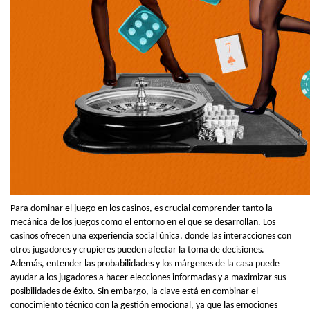
Para dominar el juego en los casinos, es crucial comprender tanto la
mecánica de los juegos como el entorno en el que se desarrollan. Los
casinos ofrecen una experiencia social única, donde las interacciones con
otros jugadores y crupieres pueden afectar la toma de decisiones.
Además, entender las probabilidades y los márgenes de la casa puede
ayudar a los jugadores a hacer elecciones informadas y a maximizar sus
posibilidades de éxito. Sin embargo, la clave está en combinar el
conocimiento técnico con la gestión emocional, ya que las emociones