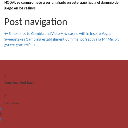
NODAL se compromete a ser un aliado en este viaje hacia el dominio del
juego en los casinos.
Post navigation
←
Simple tips to Gamble and Victory nv casino within Inspire Vegas
Sweepstakes Gambling establishment
Cum mai po?i activa la Mr Mic bit
gyrate gratuite?
→
Your Fast And Easy
notifypop