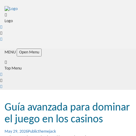
Logo
MENU
Open Menu
Top Menu
Guía avanzada para dominar
el juego en los casinos
May 29, 2026
Public
themejack