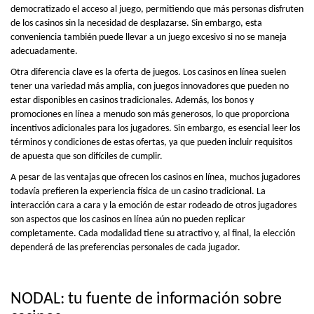
democratizado el acceso al juego, permitiendo que más personas disfruten
de los casinos sin la necesidad de desplazarse. Sin embargo, esta
conveniencia también puede llevar a un juego excesivo si no se maneja
adecuadamente.
Otra diferencia clave es la oferta de juegos. Los casinos en línea suelen
tener una variedad más amplia, con juegos innovadores que pueden no
estar disponibles en casinos tradicionales. Además, los bonos y
promociones en línea a menudo son más generosos, lo que proporciona
incentivos adicionales para los jugadores. Sin embargo, es esencial leer los
términos y condiciones de estas ofertas, ya que pueden incluir requisitos
de apuesta que son difíciles de cumplir.
A pesar de las ventajas que ofrecen los casinos en línea, muchos jugadores
todavía prefieren la experiencia física de un casino tradicional. La
interacción cara a cara y la emoción de estar rodeado de otros jugadores
son aspectos que los casinos en línea aún no pueden replicar
completamente. Cada modalidad tiene su atractivo y, al final, la elección
dependerá de las preferencias personales de cada jugador.
NODAL: tu fuente de información sobre