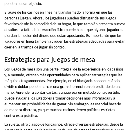
pueden nublar el juicio.
El auge de los casinos en línea ha transformado la forma en que las
personas juegan. Ahora, los jugadores pueden disfrutar de sus juegos
favoritos desde la comodidad de su hogar, lo que también presenta nuevos
desafíos. La falta de interacción física puede hacer que algunos jugadores
pierdan la noción del dinero que están apostando. Es importante que los
jugadores en línea también apliquen las estrategias adecuadas para evitar
caer en la trampa de jugar sin control.
Estrategias para juegos de mesa
Los juegos de mesa son una parte integral de la experiencia en los casinos
y, a menudo, ofrecen más oportunidades para aplicar estrategias que las
máquinas tragamonedas. Por ejemplo, en el blackjack, conocer cuándo
dividir o doblar puede marcar una gran diferencia en el resultado de una
mano. Aprender a contar cartas, aunque sea un método controvertido,
puede ayudar a los jugadores a tomar decisiones más informadas y a
aumentar sus probabilidades de ganar. Sin embargo, es esencial hacerlo
de manera discreta, ya que muchos casinos tienen políticas estrictas
contra esta práctica.
La ruleta, otro clásico de los casinos, ofrece diversas estrategias, desde la