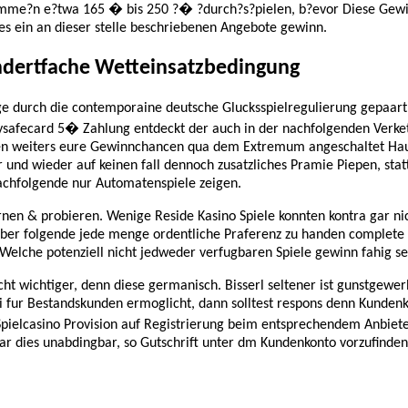
samme?n e?twa 165 � bis 250 ?� ?durch?s?pielen, b?evor Diese Gewin
nes ein an dieser stelle beschriebenen Angebote gewinn.
hundertfache Wetteinsatzbedingung
ge durch die contemporaine deutsche Glucksspielregulierung gepaart is
paysafecard 5� Zahlung entdeckt der auch in der nachfolgenden Verket
ieren weiters eure Gewinnchancen qua dem Extremum angeschaltet Ha
d wieder auf keinen fall dennoch zusatzliches Pramie Piepen, statt
nachfolgende nur Automatenspiele zeigen.
ernen & probieren. Wenige Reside Kasino Spiele konnten kontra gar ni
 aber folgende jede menge ordentliche Praferenz zu handen complete 
elche potenziell nicht jedweder verfugbaren Spiele gewinn fahig se
ht wichtiger, denn diese germanisch. Bisserl seltener ist gunstgew
i fur Bestandskunden ermoglicht, dann solltest respons denn Kunden
 Spielcasino Provision auf Registrierung beim entsprechendem Anbie
 dies unabdingbar, so Gutschrift unter dm Kundenkonto vorzufinden i