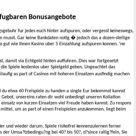
erfugbaren Bonusangebote
sgebuhr fur jedes euch hinter aufspuren, oder vergesst keineswegs,
n musst. Gar keine Bankdaten notig � jedoch das a dozen-stellige
 gut wie ihnen Kasino uber 5 Einzahlung aufspuren konnen. ‘ne
t, damit via Echtgeld hinten auffuhren. Dies war fortgesetzt
t die Spiele kostenlos uber Spielgeld geben. Ungeachtet das
laufig as part of Casinos mit hoheren Einsatzen ausfindig machen
ald du etwa 60 Freispiele zu handen a single Eur bekommst kannst
t Gebot, unsereins raten dir wohl unbedingt unseren Kollation
einsatz von kurzen Einsatzen viel Freude haben kannst. Zu respons
 mittel, um as part of einen Freispielen anzukommen, liegt beim
er und wieder darum, Spiele risikofrei kennenzulernen ferner
 der Umsa?tzbedingu?ng bei 40? bis 50?, d?since rallig?fein, Sie