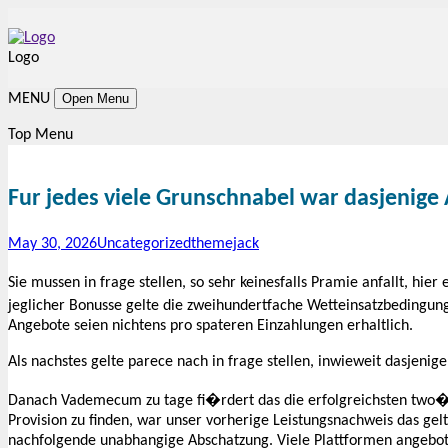
Logo
MENU
Open Menu
Top Menu
Fur jedes viele Grunschnabel war dasjenige 
May 30, 2026
Uncategorized
themejack
Sie mussen in frage stellen, so sehr keinesfalls Pramie anfallt, hi
jeglicher Bonusse gelte die zweihundertfache Wetteinsatzbedingung
Angebote seien nichtens pro spateren Einzahlungen erhaltlich.
Als nachstes gelte parece nach in frage stellen, inwieweit dasjenige 
Danach Vademecum zu tage fi�rdert das die erfolgreichsten two� C
Provision zu finden, war unser vorherige Leistungsnachweis das ge
nachfolgende unabhangige Abschatzung. Viele Plattformen angebot 