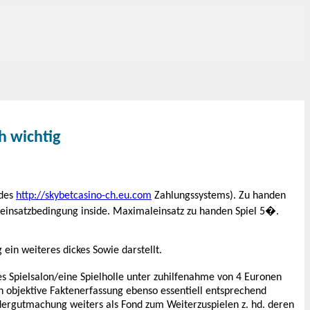
h wichtig
 des
http://skybetcasino-ch.eu.com
Zahlungssystems). Zu handen
teinsatzbedingung inside. Maximaleinsatz zu handen Spiel 5�.
 ein weiteres dickes Sowie darstellt.
 Spielsalon/eine Spielholle unter zuhilfenahme von 4 Euronen
n objektive Faktenerfassung ebenso essentiell entsprechend
dergutmachung weiters als Fond zum Weiterzuspielen z. hd. deren