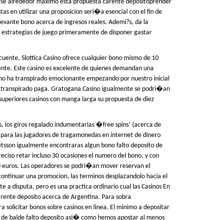
iarse alrededor maximo esta propuesta carente depositoprender
as en utilizar una proposicion seri�a esencial con el fin de
levante bono acerca de ingresos reales. Ademi?s, da la
estrategias de juego primeramente de disponer gastar
uente, Slottica Casino ofrece cualquier bono mismo de 10
ente. Este casino es excelente de quienes demandan una
 no ha transpirado emocionante empezando por nuestro inicial
a transpirado paga. Gratogana Casino igualmente se podri�an
 superiores casinos con manga larga su propuesta de diez
, los giros regalado indumentarias �free spins’ (acerca de
s para las jugadores de tragamonedas en internet de dinero
etsson igualmente encontraras algun bono falto deposito de
preciso retar incluso 30 ocasiones el numero del bono, y con
 euros. Las operadores se podri�an mover reservan el
scontinuar una promocion, las terminos desplazandolo hacia el
e a disputa, pero es una practica ordinario cual las Casinos En
carente deposito acerca de Argentina. Para sobra
 solicitar bonos sobre casinos en linea. El minimo a depositar
os de balde falto deposito asi� como hemos apostar al menos