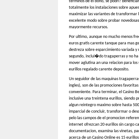
terminos de el bono, se podri? benefic
totalmente los instalaciones sobre apuest
maximizar las variantes de transformar 
excelente modo sobre probar novedosas 
mayormente recursos.
Por ultimo, aunque no mucho menos frec
euros gratis carente tanque para mas g
destreza sobre esparcimiento variada y
segundo, inclui�do tragaperras y no h
mover aglutina an una relacion para los
eurillos regalado carente deposito.
Un seguidor de las maquinas tragaperras
ingles), son de las promociones favorita
conveniente. Para terminar, el Casino B
inclusive una treintena eurillos, siendo 
algun reintegro maximo sobre hasta 500
imparcial de concluir, transformar o de
pelo las campos de el promocion referent
internet ofrezcan 20 eurillos sin cargo 
documentacion, examina las vinetas, para
acerca de un Casino Online es 15 eurill