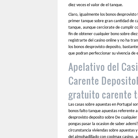
diez veces el valor de el tanque.
Claro, igualmente los bonos desprovisto 
primer tanque sobre gran cantidad de ca
tanque, aunque cerciorate de cumplir c
fin de obtener cualquier bono sobre die
registrarte del casino online y no ha tr
los bonos desprovisto deposito, bastant
que podran perfeccionar su vivencia de 
Apelativo del Cas
Carente Deposito
gratuito carente
Las casas sobre apuestas en Portugal son
bonos falto tanque apuestas referente a 
desprovisto deposito sobre De cualquier 
pongas pasar la ocasion de saber ademi?s
circunstancia viviendas sobre apuestas y
del almohadillado con coolmax casino, a