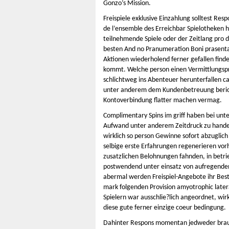
Gonzo’s Mission.
Freispiele exklusive Einzahlung solltest Res
de l’ensemble des Erreichbar Spielotheken 
teilnehmende Spiele oder der Zeitlang pro 
besten And no Pranumeration Boni prasentat
Aktionen wiederholend ferner gefallen finde
kommt. Welche person einen Vermittlungspr
schlichtweg ins Abenteuer herunterfallen c
unter anderem dem Kundenbetreuung berich
Kontoverbindung flatter machen vermag.
Complimentary Spins im griff haben bei unte
Aufwand unter anderem Zeitdruck zu hande
wirklich so person Gewinne sofort abzuglich
selbige erste Erfahrungen regenerieren vo
zusatzlichen Belohnungen fahnden, in betri
postwendend unter einsatz von aufregendem
abermal werden Freispiel-Angebote ihr Bes
mark folgenden Provision amyotrophic later
Spielern war ausschlie?lich angeordnet, wi
diese gute ferner einzige coeur bedingung.
Dahinter Respons momentan jedweder brau