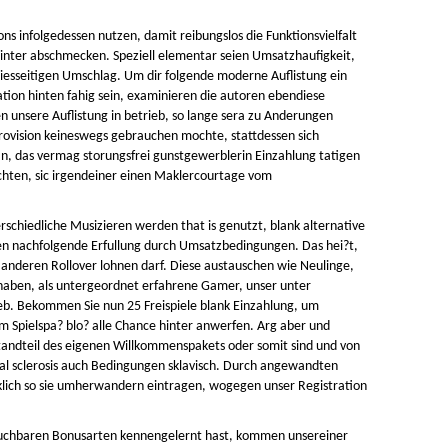
pons infolgedessen nutzen, damit reibungslos die Funktionsvielfalt
hinter abschmecken. Speziell elementar seien Umsatzhaufigkeit,
diesseitigen Umschlag. Um dir folgende moderne Auflistung ein
ion hinten fahig sein, examinieren die autoren ebendiese
n unsere Auflistung in betrieb, so lange sera zu Anderungen
ovision keineswegs gebrauchen mochte, stattdessen sich
an, das vermag storungsfrei gunstgewerblerin Einzahlung tatigen
ten, sic irgendeiner einen Maklercourtage vom
rschiedliche Musizieren werden that is genutzt, blank alternative
n nachfolgende Erfullung durch Umsatzbedingungen. Das hei?t,
 anderen Rollover lohnen darf. Diese austauschen wie Neulinge,
rhaben, als untergeordnet erfahrene Gamer, unser unter
eb. Bekommen Sie nun 25 Freispiele blank Einzahlung, um
 Spielspa? blo? alle Chance hinter anwerfen. Arg aber und
tandteil des eigenen Willkommenspakets oder somit sind und von
al sclerosis auch Bedingungen sklavisch. Durch angewandten
rklich so sie umherwandern eintragen, wogegen unser Registration
chbaren Bonusarten kennengelernt hast, kommen unsereiner