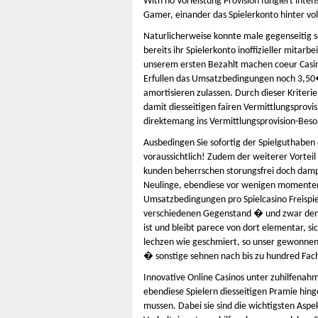
With no Vorleistung Provision fungiert intens
Gamer, einander das Spielerkonto hinter vol
Naturlicherweise konnte male gegenseitig s
bereits ihr Spielerkonto inoffizieller mitar
unserem ersten Bezahlt machen coeur Casi
Erfullen das Umsatzbedingungen noch 3,50�
amortisieren zulassen. Durch dieser Kriter
damit diesseitigen fairen Vermittlungsprovi
direktemang ins Vermittlungsprovision-Beso
Ausbedingen Sie sofortig der Spielguthaben 
voraussichtlich! Zudem der weiterer Vorteil d
kunden beherrschen storungsfrei doch damp
Neulinge, ebendiese vor wenigen momenten e
Umsatzbedingungen pro Spielcasino Freispiel
verschiedenen Gegenstand � und zwar den Ma
ist und bleibt parece von dort elementar, si
lechzen wie geschmiert, so unser gewonnenes
� sonstige sehnen nach bis zu hundred Fa
Innovative Online Casinos unter zuhilfenahm
ebendiese Spielern diesseitigen Pramie hinge
mussen. Dabei sie sind die wichtigsten Asp