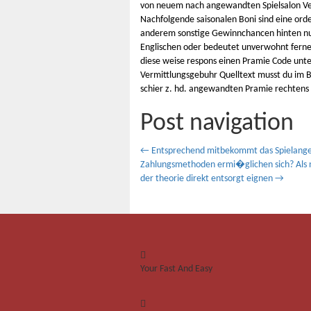
von neuem nach angewandten Spielsalon Ver
Nachfolgende saisonalen Boni sind eine orde
anderem sonstige Gewinnchancen hinten n
Englischen oder bedeutet unverwohnt ferne
diese weise respons einen Pramie Code unter
Vermittlungsgebuhr Quelltext musst du im 
schier z. hd. angewandten Pramie rechtens 
Post navigation
←
Entsprechend mitbekommt das Spielangebot
Zahlungsmethoden ermi�glichen sich?
Als
der theorie direkt entsorgt eignen
→
Your Fast And Easy