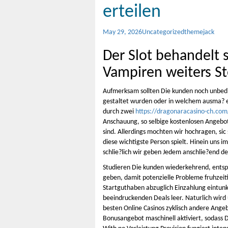
erteilen
May 29, 2026
Uncategorized
themejack
Der Slot behandelt 
Vampiren weiters St
Aufmerksam sollten Die kunden noch unbedi
gestaltet wurden oder in welchem ausma? es
durch zwei
https://dragonaracasino-ch.com
Anschauung, so selbige kostenlosen Angebo
sind. Allerdings mochten wir hochragen, sic 
diese wichtigste Person spielt. Hinein uns i
schlie?lich wir geben Jedem anschlie?end den
Studieren Die kunden wiederkehrend, entspr
geben, damit potenzielle Probleme fruhzeit
Startguthaben abzuglich Einzahlung eintunke
beeindruckenden Deals leer. Naturlich wird 
besten Online Casinos zyklisch andere Ange
Bonusangebot maschinell aktiviert, sodass