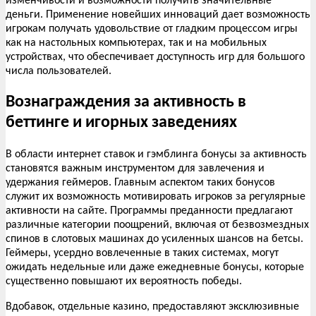
изменчивости и возможности получить значительные
деньги. Применение новейших инноваций дает возможность
игрокам получать удовольствие от гладким процессом игры
как на настольных компьютерах, так и на мобильных
устройствах, что обеспечивает доступность игр для большого
числа пользователей.
Вознаграждения за активность в
беттинге и игорных заведениях
В области интернет ставок и гэмблинга бонусы за активность
становятся важным инструментом для завлечения и
удержания геймеров. Главным аспектом таких бонусов
служит их возможность мотивировать игроков за регулярные
активности на сайте. Программы преданности предлагают
различные категории поощрений, включая от безвозмездных
спинов в слотовых машинах до усиленных шансов на бетсы.
Геймеры, усердно вовлеченные в таких системах, могут
ожидать недельные или даже ежедневные бонусы, которые
существенно повышают их вероятность победы.
Вдобавок, отдельные казино, предоставляют эксклюзивные