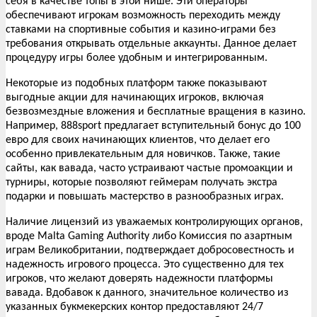
себя в качестве топы в этой нише. Эти операторы
обеспечивают игрокам возможность переходить между
ставками на спортивные события и казино-играми без
требования открывать отдельные аккаунты. Данное делает
процедуру игры более удобным и интегрированным.
Некоторые из подобных платформ также показывают
выгодные акции для начинающих игроков, включая
безвозмездные вложения и бесплатные вращения в казино.
Например, 888sport предлагает вступительный бонус до 100
евро для своих начинающих клиентов, что делает его
особенно привлекательным для новичков. Также, такие
сайты, как вавада, часто устраивают частые промоакции и
турниры, которые позволяют геймерам получать экстра
подарки и повышать мастерство в разнообразных играх.
Наличие лицензий из уважаемых контролирующих органов,
вроде Malta Gaming Authority либо Комиссия по азартным
играм Великобритании, подтверждает добросовестность и
надежность игрового процесса. Это существенно для тех
игроков, что желают доверять надежности платформы
вавада. Вдобавок к данного, значительное количество из
указанных букмекерских контор предоставляют 24/7