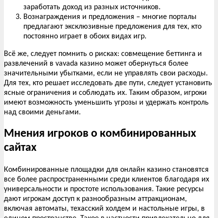
заработать доход из разных источников.
Вознаграждения и предложения – многие порталы
предлагают эксклюзивные предложения для тех, кто
постоянно играет в обоих видах игр.
Всё же, следует помнить о рисках: совмещение беттинга и
развлечений в vavada казино может обернуться более
значительными убытками, если не управлять свои расходы.
Для тех, кто решает исследовать две пути, следует установить
ясные ограничения и соблюдать их. Таким образом, игроки
имеют возможность уменьшить угрозы и удержать контроль
над своими деньгами.
Мнения игроков о комбинированных
сайтах
Комбинированные площадки для онлайн казино становятся
все более распространенными среди клиентов благодаря их
универсальности и простоте использования. Такие ресурсы
дают игрокам доступ к разнообразным аттракционам,
включая автоматы, техасский холдем и настольные игры, в