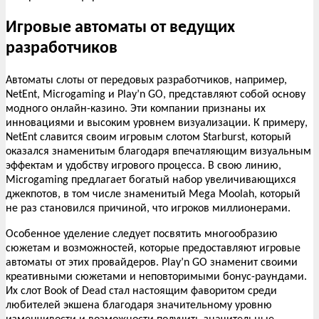
Игровые автоматы от ведущих
разработчиков
Автоматы слоты от передовых разработчиков, например,
NetEnt, Microgaming и Play’n GO, представляют собой основу
модного онлайн-казино. Эти компании признаны их
инновациями и высоким уровнем визуализации. К примеру,
NetEnt славится своим игровым слотом Starburst, который
оказался знаменитым благодаря впечатляющим визуальным
эффектам и удобству игрового процесса. В свою линию,
Microgaming предлагает богатый набор увеличивающихся
джекпотов, в том числе знаменитый Mega Moolah, который
не раз становился причиной, что игроков миллионерами.
Особенное уделение следует посвятить многообразию
сюжетам и возможностей, которые предоставляют игровые
автоматы от этих провайдеров. Play’n GO знаменит своими
креативными сюжетами и неповторимыми бонус-раундами.
Их слот Book of Dead стал настоящим фаворитом среди
любителей экшена благодаря значительному уровню