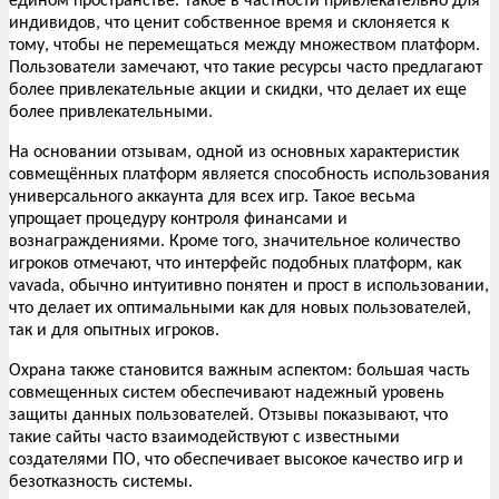
едином пространстве. Такое в частности привлекательно для
индивидов, что ценит собственное время и склоняется к
тому, чтобы не перемещаться между множеством платформ.
Пользователи замечают, что такие ресурсы часто предлагают
более привлекательные акции и скидки, что делает их еще
более привлекательными.
На основании отзывам, одной из основных характеристик
совмещённых платформ является способность использования
универсального аккаунта для всех игр. Такое весьма
упрощает процедуру контроля финансами и
вознаграждениями. Кроме того, значительное количество
игроков отмечают, что интерфейс подобных платформ, как
vavada, обычно интуитивно понятен и прост в использовании,
что делает их оптимальными как для новых пользователей,
так и для опытных игроков.
Охрана также становится важным аспектом: большая часть
совмещенных систем обеспечивают надежный уровень
защиты данных пользователей. Отзывы показывают, что
такие сайты часто взаимодействуют с известными
создателями ПО, что обеспечивает высокое качество игр и
безотказность системы.