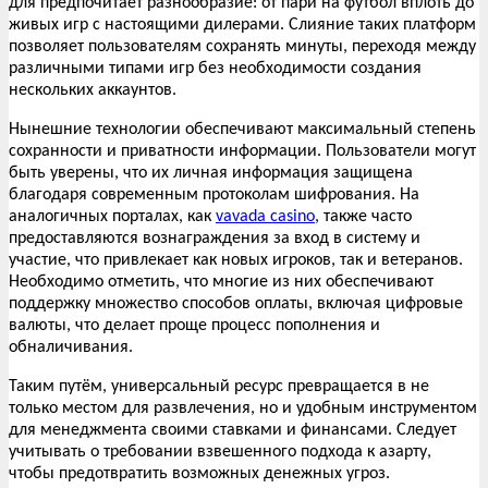
для предпочитает разнообразие: от пари на футбол вплоть до
живых игр с настоящими дилерами. Слияние таких платформ
позволяет пользователям сохранять минуты, переходя между
различными типами игр без необходимости создания
нескольких аккаунтов.
Нынешние технологии обеспечивают максимальный степень
сохранности и приватности информации. Пользователи могут
быть уверены, что их личная информация защищена
благодаря современным протоколам шифрования. На
аналогичных порталах, как
vavada casino
, также часто
предоставляются вознаграждения за вход в систему и
участие, что привлекает как новых игроков, так и ветеранов.
Необходимо отметить, что многие из них обеспечивают
поддержку множество способов оплаты, включая цифровые
валюты, что делает проще процесс пополнения и
обналичивания.
Таким путём, универсальный ресурс превращается в не
только местом для развлечения, но и удобным инструментом
для менеджмента своими ставками и финансами. Следует
учитывать о требовании взвешенного подхода к азарту,
чтобы предотвратить возможных денежных угроз.