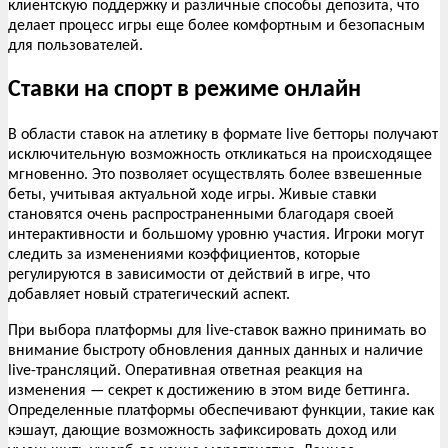
клиентскую поддержку и различные способы депозита, что
делает процесс игры еще более комфортным и безопасным
для пользователей.
Ставки на спорт в режиме онлайн
В области ставок на атлетику в формате live бетторы получают
исключительную возможность откликаться на происходящее
мгновенно. Это позволяет осуществлять более взвешенные
беты, учитывая актуальной ходе игры. Живые ставки
становятся очень распространенными благодаря своей
интерактивности и большому уровню участия. Игроки могут
следить за изменениями коэффициентов, которые
регулируются в зависимости от действий в игре, что
добавляет новый стратегический аспект.
При выбора платформы для live-ставок важно принимать во
внимание быстроту обновления данных данных и наличие
live-трансляций. Оперативная ответная реакция на
изменения — секрет к достижению в этом виде беттинга.
Определенные платформы обеспечивают функции, такие как
кэшаут, дающие возможность зафиксировать доход или