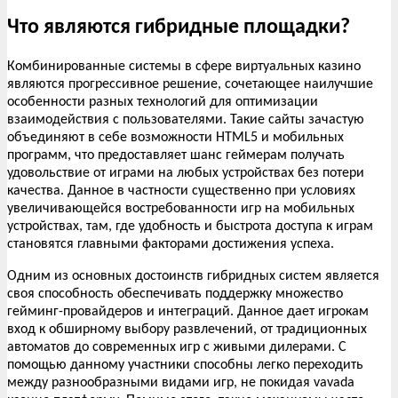
Что являются гибридные площадки?
Комбинированные системы в сфере виртуальных казино
являются прогрессивное решение, сочетающее наилучшие
особенности разных технологий для оптимизации
взаимодействия с пользователями. Такие сайты зачастую
объединяют в себе возможности HTML5 и мобильных
программ, что предоставляет шанс геймерам получать
удовольствие от играми на любых устройствах без потери
качества. Данное в частности существенно при условиях
увеличивающейся востребованности игр на мобильных
устройствах, там, где удобность и быстрота доступа к играм
становятся главными факторами достижения успеха.
Одним из основных достоинств гибридных систем является
своя способность обеспечивать поддержку множество
гейминг-провайдеров и интеграций. Данное дает игрокам
вход к обширному выбору развлечений, от традиционных
автоматов до современных игр с живыми дилерами. С
помощью данному участники способны легко переходить
между разнообразными видами игр, не покидая vavada