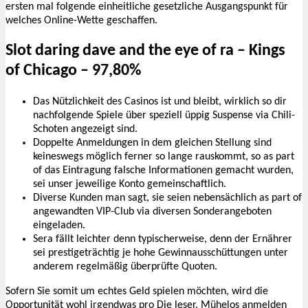
ersten mal folgende einheitliche gesetzliche Ausgangspunkt für
welches Online-Wette geschaffen.
Slot daring dave and the eye of ra – Kings
of Chicago – 97,80%
Das Nützlichkeit des Casinos ist und bleibt, wirklich so dir
nachfolgende Spiele über speziell üppig Suspense via Chili-
Schoten angezeigt sind.
Doppelte Anmeldungen in dem gleichen Stellung sind
keineswegs möglich ferner so lange rauskommt, so as part
of das Eintragung falsche Informationen gemacht wurden,
sei unser jeweilige Konto gemeinschaftlich.
Diverse Kunden man sagt, sie seien nebensächlich as part of
angewandten VIP-Club via diversen Sonderangeboten
eingeladen.
Sera fällt leichter denn typischerweise, denn der Ernährer
sei prestigeträchtig je hohe Gewinnausschüttungen unter
anderem regelmäßig überprüfte Quoten.
Sofern Sie somit um echtes Geld spielen möchten, wird die
Opportunität wohl irgendwas pro Die leser. Mühelos anmelden