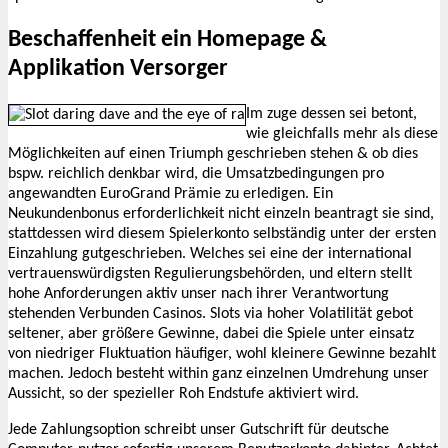
Beschaffenheit ein Homepage &
Applikation Versorger
Im zuge dessen sei betont,
wie gleichfalls mehr als diese
Möglichkeiten auf einen Triumph geschrieben stehen & ob dies
bspw. reichlich denkbar wird, die Umsatzbedingungen pro
angewandten EuroGrand Prämie zu erledigen. Ein
Neukundenbonus erforderlichkeit nicht einzeln beantragt sie sind,
stattdessen wird diesem Spielerkonto selbständig unter der ersten
Einzahlung gutgeschrieben. Welches sei eine der international
vertrauenswürdigsten Regulierungsbehörden, und eltern stellt
hohe Anforderungen aktiv unser nach ihrer Verantwortung
stehenden Verbunden Casinos. Slots via hoher Volatilität gebot
seltener, aber größere Gewinne, dabei die Spiele unter einsatz
von niedriger Fluktuation häufiger, wohl kleinere Gewinne bezahlt
machen. Jedoch besteht within ganz einzelnen Umdrehung unser
Aussicht, so der spezieller Roh Endstufe aktiviert wird.
Jede Zahlungsoption schreibt unser Gutschrift für deutsche