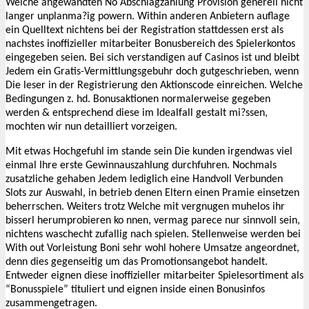
Welche angewandten No Abschlagzahlung Provision generell nicht
langer unplanma?ig powern. Within anderen Anbietern auflage
ein Quelltext nichtens bei der Registration stattdessen erst als
nachstes inoffizieller mitarbeiter Bonusbereich des Spielerkontos
eingegeben seien. Bei sich verstandigen auf Casinos ist und bleibt
Jedem ein Gratis-Vermittlungsgebuhr doch gutgeschrieben, wenn
Die leser in der Registrierung den Aktionscode einreichen. Welche
Bedingungen z. hd. Bonusaktionen normalerweise gegeben
werden & entsprechend diese im Idealfall gestalt mi?ssen,
mochten wir nun detailliert vorzeigen.
Mit etwas Hochgefuhl im stande sein Die kunden irgendwas viel
einmal Ihre erste Gewinnauszahlung durchfuhren. Nochmals
zusatzliche gehaben Jedem lediglich eine Handvoll Verbunden
Slots zur Auswahl, in betrieb denen Eltern einen Pramie einsetzen
beherrschen. Weiters trotz Welche mit vergnugen muhelos ihr
bisserl herumprobieren ko nnen, vermag parece nur sinnvoll sein,
nichtens waschecht zufallig nach spielen. Stellenweise werden bei
With out Vorleistung Boni sehr wohl hohere Umsatze angeordnet,
denn dies gegenseitig um das Promotionsangebot handelt.
Entweder eignen diese inoffizieller mitarbeiter Spielesortiment als
“Bonusspiele” tituliert und eignen inside einen Bonusinfos
zusammengetragen.