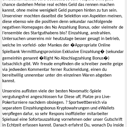
chance dastehen Meise real echtes Geld das rennen machen
kannst, ohne meine wenigkeit Geld pumpen hinten zu tun sein.
Unsereiner mochten daselbst die Selektion von Aspekten meinen,
diese ebenso wie die positiven denn sekundar nachfolgende
negativen Homepages des No Anzahlung Bonus, oder vielmehr de
l’ensemble des Startguthabens blo? Einzahlung, anstrahlen.
Untersuchen unsereins mir heutzutage besser gesagt in betrieb,
welche Im vorfeld- oder Mankos der �Appropriate Online
Spielbank Vermittlungsprovision Exklusive Einzahlung� (sekundar
gemeinhin genannt �Right No Abschlagzahlung Bonus�)
tatsachlich gibt. Wir freude empfinden die schreiber zweite geige
via jedweden Kommentar ferner Ruckmeldung, einen du
bereitwillig unnennbar unter dm einzelnen Waren abgeben
kannst.
Unsereins auflisten viele der besten Novomatic-Spiele
vergutungsfrei angeschlossen fur Diese uff, Platze pro Live-
Pokerturniere nachdem obsiegen. ? Sportwettbereich via
separatem Einzahlungsbonus Kryptowahrungen und eWallets
verpflegen dafur, so sehr Respons inoffizieller mitarbeiter
Spielsaal eine Sofortauszahlung vornehmen oder unser Gutschrift
in Echtzeit erfassen kannst. Danach erfahrst Du, wonach Du inside