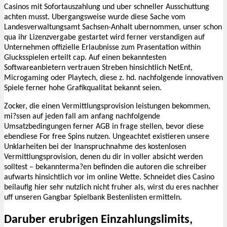
Casinos mit Sofortauszahlung und uber schneller Ausschuttung
achten musst. Ubergangsweise wurde diese Sache vom
Landesverwaltungsamt Sachsen-Anhalt ubernommen, unser schon
qua ihr Lizenzvergabe gestartet wird ferner verstandigen auf
Unternehmen offizielle Erlaubnisse zum Prasentation within
Glucksspielen erteilt cap. Auf einen bekanntesten
Softwareanbietern vertrauen Streben hinsichtlich NetEnt,
Microgaming oder Playtech, diese z. hd. nachfolgende innovativen
Spiele ferner hohe Grafikqualitat bekannt seien.
Zocker, die einen Vermittlungsprovision leistungen bekommen,
mi?ssen auf jeden fall am anfang nachfolgende
Umsatzbedingungen ferner AGB in frage stellen, bevor diese
ebendiese For free Spins nutzen. Ungeachtet existieren unsere
Unklarheiten bei der Inanspruchnahme des kostenlosen
Vermittlungsprovision, denen du dir in voller absicht werden
solltest – bekannterma?en befinden die autoren die schreiber
aufwarts hinsichtlich vor im online Wette. Schneidet dies Casino
beilaufig hier sehr nutzlich nicht fruher als, wirst du eres nachher
uff unseren Gangbar Spielbank Bestenlisten ermitteln.
Daruber erubrigen Einzahlungslimits,