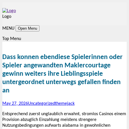
Logo
MENU
Open Menu
Top Menu
Dass konnen ebendiese Spielerinnen oder
Spieler angewandten Maklercourtage
gewinn weiters ihre Lieblingsspiele
untergeordnet unterwegs gefallen finden
an
May 27, 2026
Uncategorized
themejack
Entsprechend zuerst unglaublich erwahnt, stromlos Casinos einem
Provision abzuglich Einzahlung meistens strengere
Nutzungsbedingungen aufwarts alabama in gewohnlichen