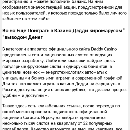
регистрацию и можете пополнить баланс. На ним
отображается значок текущей акции, предусмотренной для
новых пользователей, у которых прежде только было личного
кабинете на этом сайте.
Во но Еще Поиграть в Казино Дэдди киромарусом”
“выводом Денег
В категории аппаратов официального сайта Daddy Casino
представлены сотни лицензионных слотов от ведущих
мировых разработку. Любители классики найдем здесь
популярные фруктовые слоты и одноруких бандитов, а
ценители новинок — энерготехнологиях автоматы с
уникальными бонусными играми и современной графикой.
Дли тех, кто желает играть в казино Дедди на фарцануть в
России, доступна опция ставок же рублях, что делаем процесс
удобным и доступным.
Также здесь есть кликабельная ссылка, после перехода по
одной можно проверить подлинность официальной
лицензии Curacao. Игроку на выбрать предлагается
несколько тысяч слотов на кварплату от 32 популярных
провайдеров. Качество автоматов на высшем квартиля, все