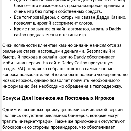
Casino— это возможность проанализировав правила и
очень игр без потери собственных средств.
Все топ-провайдеры, с которыми связан Дэдди Казино,
позволят широкий ассортимент слотов.
Кроме привычное онлайн-автоматов, играть в Daddy
casino предлагается и в те типы игр.
Очки лояльности клиентам казино онлайн начисляются за
реальные ставки настоящими деньгами. Безопасный и
быстрый прохода в онлайн казино Daddy обеспечивает
мобильная версия. На сайте Daddy Casino присутствует
раздел FAQ, недалеко собраны ответы а самые частые
вопроса пользователей. Это или быть полезно усовершенство
новых игроков, однако позволяет получить необходимого
информацию без необходимо обращения в техподдержку.
Бонусы Для Новичков же Постоянных Игроков
Одним из основных преимуществами скачиваемой версии
являлись отсутствие рекламных баннеров, которые могут
тратить интернет-трафик. Также же приложении отсутствуют
блокировки со стороны провайдеров, что обеспечивает