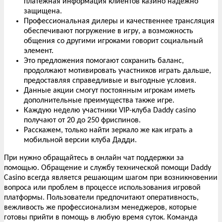
платежная информация клиентов казино надежно
защищена.
Профессиональная дилеры и качественнее трансляция
обеспечивают погружение в игру, а возможность
общения со другими игроками говорит социальный
элемент.
Это предложения помогают сохранить баланс,
продолжают мотивировать участников играть дальше,
предоставляя справедливые и выгодные условия.
Данные акции смогут постоянным игрокам иметь
дополнительные преимущества также игре.
Каждую неделю участники VIP-клуба Daddy casino
получают от 20 до 250 фриспинов.
Расскажем, только найти зеркало же как играть а
мобильной версии клуба Дадди.
При нужно обращайтесь в онлайн чат поддержки за
помощью. Обращение и службу технической помощи Daddy
Casino всегда является решающим шагом при возникновении
вопроса или проблем в процессе использования игровой
платформы. Пользователи предпочитают оперативность,
вежливость же профессионализм менеджеров, которые
готовы прийти в помощь в любую время суток. Команда