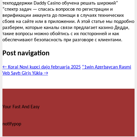
техподдержки Daddy Casino обучена решать широкий”
“спектр задач — спасась вопросов по регистрации и
верификации аккаунта до помощи в случаях технических
сбоев на сайте или в приложении. А этой статье мы подробно
разберем, которые каналы связи предлагает казино Дедди,
такие вопросы можно обойтись с их посторонней и как
обеспечивают безопасность при разговоре с клиентами.
Post navigation
←
Koral Novi kupci dajo februarja 2025
“1win Azerbaycan Rəsmi
Veb Saytı Giriş Yüklə
→
Your Fast And Easy
notifypop