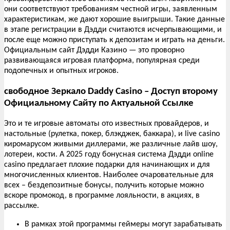
они соответствуют требованиям честной игры, заявленным
характеристикам, же дают хорошие выигрыши. Такие данные
в этапе регистрации в Дэдди считаются исчерпывающими, и
после еще можно приступать к депозитам и играть на деньги.
Официальным сайт Дэдди Казино — это проворно
развивающаяся игровая платформа, популярная среди
подопечных и опытных игроков.
свободное Зеркало Daddy Casino – Доступ второму
Официальному Сайту по Актуальной Ссылке
Это и те игровые автоматы ото известных провайдеров, и
настольные (рулетка, покер, блэкджек, баккара), и live casino
киромарусом живыми диллерами, же различные лайв шоу,
лотереи, кости. А 2025 году бонусная система Дэдди online
casino предлагает плохие подарки для начинающих и для
многочисленных клиентов. Наиболее очаровательные для
всех – бездепозитные бонусы, получить которые можно
вскоре промокод, в программе лояльности, в акциях, в
рассылке.
В рамках этой программы геймеры могут зарабатывать