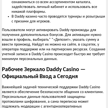
ознакомиться со всем ассортиментом каталога,
задействовать личный кабинет и использовать все
никакой платформы.
В Daddy казино часто проводятся турниры и розыгрыши
с призами для игроков.
Пользователи могут активировать Daddy промокоды для
получения дополнительных бонусов. Для активации нужно
вошли в профиль, выбирать” “«Депозит», указать сумму а
ввести промокод. Найдут их можно на сайте, в соцсетях, у
оператора поддержке или на партнерских ресурсах. Создание
учетной записи в Daddy Casino происходит быстро же требует
минимум персональных данных.
Рабочее Зеркало Daddy Casino —
Официальный Вход а Сегодня
Важнейшей задачей технической поддержки Daddy Casino
является обеспечение безопасности общения со клиентами.
Персональные данные пользователей защищены
протоколами шифрования, а сама переписка может
подлежать модерации с агентурнооперативных