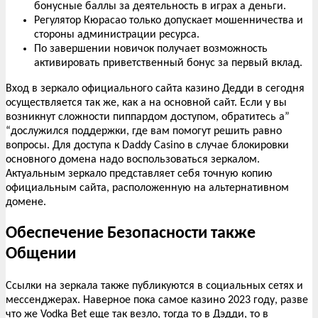
бонусные баллы за деятельность в играх а деньги.
Регулятор Кюрасао только допускает мошенничества и
стороны администрации ресурса.
По завершении новичок получает возможность
активировать приветственный бонус за первый вклад.
Вход в зеркало официального сайта казино Дедди в сегодня
осуществляется так же, как а на основной сайт. Если у вы
возникнут сложности пиппардом доступом, обратитесь а”
“дослужился поддержки, где вам помогут решить равно
вопросы. Для доступа к Daddy Casino в случае блокировки
основного домена надо воспользоваться зеркалом.
Актуальным зеркало представляет себя точную копию
официальным сайта, расположенную на альтернативном
домене.
Обеспечение Безопасности также
Общении
Ссылки на зеркала также публикуются в социальных сетях и
мессенджерах. Наверное пока самое казино 2023 году, разве
что же Vodka Bet еще так везло, тогда то в Дэдди, то в