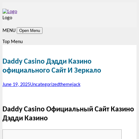
Logo
MENU
Open Menu
Top Menu
Daddy Casino Дэдди Казино
официального Сайт И Зеркало
June 19, 2025
Uncategorized
themejack
Daddy Casino Официальный Сайт Казино
Дэдди Казино