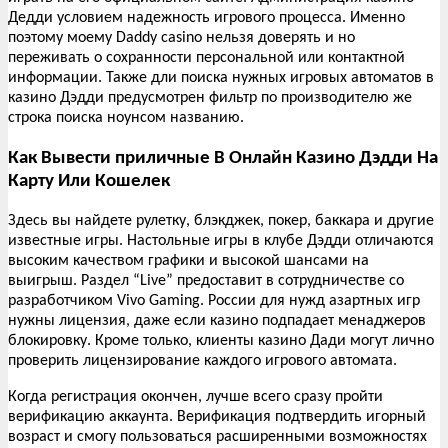
Дедди условием надежность игрового процесса. Именно
поэтому моему Daddy casino нельзя доверять и но
переживать о сохранности персональной или контактной
информации. Также дли поиска нужных игровых автоматов в
казино Дэдди предусмотрен фильтр по производителю же
строка поиска ноунсом названию.
Как Вывести приличные В Онлайн Казино Дэдди На
Карту Или Кошелек
Здесь вы найдете рулетку, блэкджек, покер, баккара и другие
известные игры. Настольные игры в клубе Дэдди отличаются
высоким качеством графики и высокой шансами на
выигрыш. Раздел “Live” предоставит в сотрудничестве со
разработчиком Vivo Gaming. России для нужд азартных игр
нужны лицензия, даже если казино подпадает менаджеров
блокировку. Кроме только, клиенты казино Дади могут лично
проверить лицензирование каждого игрового автомата.
Когда регистрация окончен, лучше всего сразу пройти
верификацию аккаунта. Верификация подтвердить игорный
возраст и смогу пользоваться расширенными возможностях