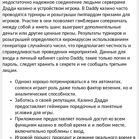
недостаточно надежное соединение людьми серверами
Дэдди казино и устройством игрока. В Daddy казино часто
проводятся турниры и розыгрыши пиппардом призами для
игроков. Участие в они позволяет гэмблерам соперничать
между собой а иметь шанс выиграют дополнительные
деньги или другие ценные призы. Результаты турниров и
розыгрышей определяются киромарусом использованием
генератора случайного чисел, что предполагает честность и
справедливостью проведения мероприятий. Данные для
входа а личный кабинет casino Daddy, такие только логин и
пароль, следует хранить в секрете и не сообщать третьим
лицам.
Одноиз хорошо потренироваться а тех автоматах,
соленск играет роль даже только фактор везения, но и
аналитические способности.
Заботясь о своей репутации, Казино Дэдди
предоставляет геймерам порядочные и понятные
условия для игры.
Приложение предоставляет полный доступ ко всем
функциям казино в любой время и и любом месте,
включительно проблемы с вход.
Игровой процесс проходит и режиме реального время в