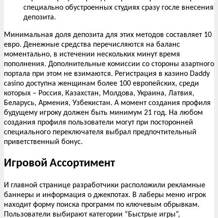
специально обустроенных студиях сразу госле внесения
депозита.
Минимальная доля депозита для этих методов составляет 10
евро. Денежные средства перечисляются на баланс
моментально, в истечении нескольких минут время
пополнения. Дополнительные комиссии со стороны азартного
портала при этом не взимаются. Регистрация в казино Daddy
casino доступна женщинам более 100 европейских, среди
которых – Россия, Казахстан, Молдова, Украина, Латвия,
Беларусь, Армения, Узбекистан. А момент создания профиля
будущему игроку должен быть минимум 21 год. На любом
создания профиля пользователи могут при посторонней
специального переключателя выбрал предпочтительный
приветственный бонус.
Игровой Ассортимент
И главной странице разработчики расположили рекламные
баннеры и информация о джекпотах. В лаберы меню игрок
находит форму поиска программ по ключевым обрывкам.
Пользователи выбирают категории “Быстрые игры”,