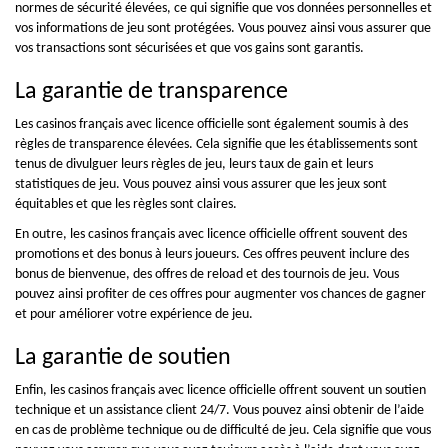
normes de sécurité élevées, ce qui signifie que vos données personnelles et
vos informations de jeu sont protégées. Vous pouvez ainsi vous assurer que
vos transactions sont sécurisées et que vos gains sont garantis.
La garantie de transparence
Les casinos français avec licence officielle sont également soumis à des
règles de transparence élevées. Cela signifie que les établissements sont
tenus de divulguer leurs règles de jeu, leurs taux de gain et leurs
statistiques de jeu. Vous pouvez ainsi vous assurer que les jeux sont
équitables et que les règles sont claires.
En outre, les casinos français avec licence officielle offrent souvent des
promotions et des bonus à leurs joueurs. Ces offres peuvent inclure des
bonus de bienvenue, des offres de reload et des tournois de jeu. Vous
pouvez ainsi profiter de ces offres pour augmenter vos chances de gagner
et pour améliorer votre expérience de jeu.
La garantie de soutien
Enfin, les casinos français avec licence officielle offrent souvent un soutien
technique et un assistance client 24/7. Vous pouvez ainsi obtenir de l’aide
en cas de problème technique ou de difficulté de jeu. Cela signifie que vous