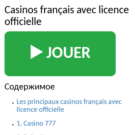
Casinos français avec licence
officielle
▶️ JOUER
Содержимое
Les principaux casinos français avec
licence officielle
1. Casino 777