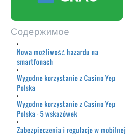
Содержимое
Nowa możliwość hazardu na
smartfonach
Wygodne korzystanie z Casino Yep
Polska
Wygodne korzystanie z Casino Yep
Polska – 5 wskazówek
Zabezpieczenia i regulacje w mobilnej