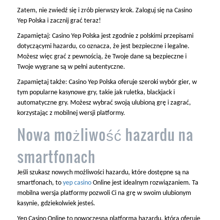
Zatem, nie zwiedź się i zrób pierwszy krok. Zaloguj się na Casino
Yep Polska i zacznij grać teraz!
Zapamiętaj: Casino Yep Polska jest zgodnie z polskimi przepisami
dotyczącymi hazardu, co oznacza, że jest bezpieczne i legalne.
Możesz więc grać z pewnością, że Twoje dane są bezpieczne i
Twoje wygrane są w pełni autentyczne.
Zapamiętaj także: Casino Yep Polska oferuje szeroki wybór gier, w
tym popularne kasynowe gry, takie jak ruletka, blackjack i
automatyczne gry. Możesz wybrać swoją ulubioną grę i zagrać,
korzystając z mobilnej wersji platformy.
Nowa możliwość hazardu na
smartfonach
Jeśli szukasz nowych możliwości hazardu, które dostępne są na
smartfonach, to
yep casino
Online jest idealnym rozwiązaniem. Ta
mobilna wersja platformy pozwoli Ci na grę w swoim ulubionym
kasynie, gdziekolwiek jesteś.
Yep Casino Online to nowoczesna platforma hazardu, która oferuje