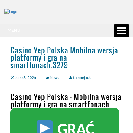
MENU
Casino Yep Polska Mobilna wersja
platformy i gra na
smartfonach.3279
June 3, 2026
News
themejack
Casino Yep Polska – Mobilna wersja
platformy i gra na smartfonach
GRAĆ