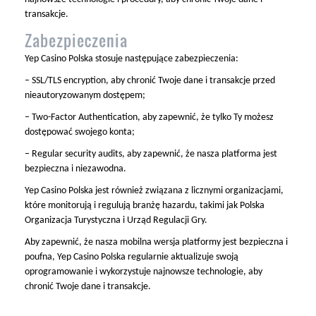
transakcje.
Zabezpieczenia
Yep Casino Polska stosuje następujące zabezpieczenia:
– SSL/TLS encryption, aby chronić Twoje dane i transakcje przed
nieautoryzowanym dostępem;
– Two-Factor Authentication, aby zapewnić, że tylko Ty możesz
dostępować swojego konta;
– Regular security audits, aby zapewnić, że nasza platforma jest
bezpieczna i niezawodna.
Yep Casino Polska jest również związana z licznymi organizacjami,
które monitorują i regulują branżę hazardu, takimi jak Polska
Organizacja Turystyczna i Urząd Regulacji Gry.
Aby zapewnić, że nasza mobilna wersja platformy jest bezpieczna i
poufna, Yep Casino Polska regularnie aktualizuje swoją
oprogramowanie i wykorzystuje najnowsze technologie, aby
chronić Twoje dane i transakcje.