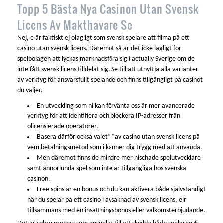
Topp 5 Bästa Nya Casinon Utan Svensk
Licens Av Makthavare Se
Nej, e är faktiskt ej olagligt som svensk spelare att filma på ett
casino utan svensk licens. Däremot så är det icke lagligt för
spelbolagen att lyckas marknadsföra sig i actually Sverige om de
inte fått svensk licens tilldelat sig. Se till att utnyttja alla varianter
av verktyg för ansvarsfullt spelande och finns tillgängligt på casinot
du väljer.
En utveckling som ni kan förvänta oss är mer avancerade
verktyg för att identifiera och blockera IP-adresser från
olicensierade operatörer.
Basera därför också valet” “av casino utan svensk licens på
vem betalningsmetod som i känner dig trygg med att använda.
Men däremot finns de mindre mer nischade spelutvecklare
samt annorlunda spel som inte är tillgängliga hos svenska
casinon.
Free spins är en bonus och du kan aktivera både självständigt
när du spelar på ett casino i avsaknad av svensk licens, elr
tillsammans med en insättningsbonus eller välkomsterbjudande.