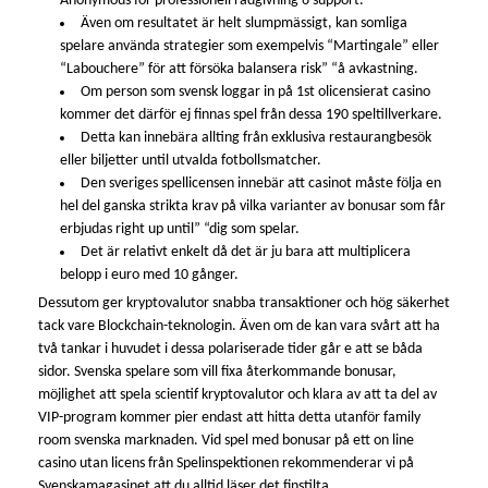
Anonymous för professionell rådgivning 6 support.
Även om resultatet är helt slumpmässigt, kan somliga
spelare använda strategier som exempelvis “Martingale” eller
“Labouchere” för att försöka balansera risk” “å avkastning.
Om person som svensk loggar in på 1st olicensierat casino
kommer det därför ej finnas spel från dessa 190 speltillverkare.
Detta kan innebära allting från exklusiva restaurangbesök
eller biljetter until utvalda fotbollsmatcher.
Den sveriges spellicensen innebär att casinot måste följa en
hel del ganska strikta krav på vilka varianter av bonusar som får
erbjudas right up until” “dig som spelar.
Det är relativt enkelt då det är ju bara att multiplicera
belopp i euro med 10 gånger.
Dessutom ger kryptovalutor snabba transaktioner och hög säkerhet
tack vare Blockchain-teknologin. Även om de kan vara svårt att ha
två tankar i huvudet i dessa polariserade tider går e att se båda
sidor. Svenska spelare som vill fixa återkommande bonusar,
möjlighet att spela scientif kryptovalutor och klara av att ta del av
VIP-program kommer pier endast att hitta detta utanför family
room svenska marknaden. Vid spel med bonusar på ett on line
casino utan licens från Spelinspektionen rekommenderar vi på
Svenskamagasinet att du alltid läser det finstilta.