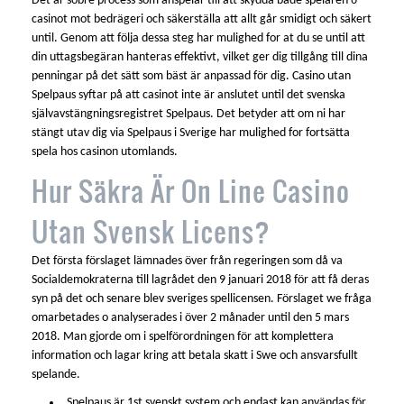
Det är sobre process som anspelar till att skydda både spelaren 6
casinot mot bedrägeri och säkerställa att allt går smidigt och säkert
until. Genom att följa dessa steg har mulighed for at du se until att
din uttagsbegäran hanteras effektivt, vilket ger dig tillgång till dina
penningar på det sätt som bäst är anpassad för dig. Casino utan
Spelpaus syftar på att casinot inte är anslutet until det svenska
självavstängningsregistret Spelpaus. Det betyder att om ni har
stängt utav dig via Spelpaus i Sverige har mulighed for fortsätta
spela hos casinon utomlands.
Hur Säkra Är On Line Casino
Utan Svensk Licens?
Det första förslaget lämnades över från regeringen som då va
Socialdemokraterna till lagrådet den 9 januari 2018 för att få deras
syn på det och senare blev sveriges spellicensen. Förslaget we fråga
omarbetades o analyserades i över 2 månader until den 5 mars
2018. Man gjorde om i spelförordningen för att komplettera
information och lagar kring att betala skatt i Swe och ansvarsfullt
spelande.
Spelpaus är 1st svenskt system och endast kan användas för