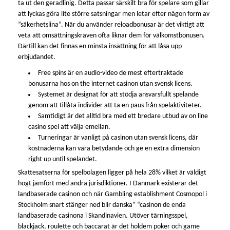
ta ut den geradlinig. Detta passar särskilt bra för spelare som gillar
att lyckas göra lite större satsningar men letar efter någon form av
”säkerhetslina”. När du använder reloadbonusar är det viktigt att
veta att omsättningskraven ofta liknar dem för välkomstbonusen.
Därtill kan det finnas en minsta insättning för att låsa upp
erbjudandet.
Free spins är en audio-video de mest eftertraktade
bonusarna hos on the internet casinon utan svensk licens.
Systemet är designat för att stödja ansvarsfullt spelande
genom att tillåta individer att ta en paus från spelaktiviteter.
Samtidigt är det alltid bra med ett bredare utbud av on line
casino spel att välja emellan.
Turneringar är vanligt på casinon utan svensk licens, där
kostnaderna kan vara betydande och ge en extra dimension
right up until spelandet.
Skattesatserna för spelbolagen ligger på hela 28% vilket är väldigt
högt jämfört med andra jurisdiktioner. I Danmark existerar det
landbaserade casinon och när Gambling establishment Cosmopol i
Stockholm snart stänger ned blir danska” “casinon de enda
landbaserade casinona i Skandinavien. Utöver tärningsspel,
blackjack, roulette och baccarat är det holdem poker och game