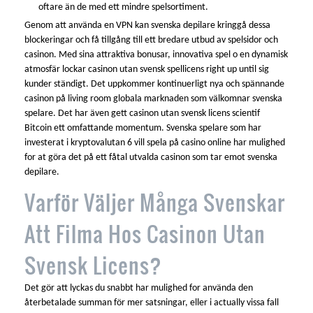
oftare än de med ett mindre spelsortiment.
Genom att använda en VPN kan svenska depilare kringgå dessa
blockeringar och få tillgång till ett bredare utbud av spelsidor och
casinon. Med sina attraktiva bonusar, innovativa spel o en dynamisk
atmosfär lockar casinon utan svensk spellicens right up until sig
kunder ständigt. Det uppkommer kontinuerligt nya och spännande
casinon på living room globala marknaden som välkomnar svenska
spelare. Det har även gett casinon utan svensk licens scientif
Bitcoin ett omfattande momentum. Svenska spelare som har
investerat i kryptovalutan 6 vill spela på casino online har mulighed
for at göra det på ett fåtal utvalda casinon som tar emot svenska
depilare.
Varför Väljer Många Svenskar
Att Filma Hos Casinon Utan
Svensk Licens?
Det gör att lyckas du snabbt har mulighed for använda den
återbetalade summan för mer satsningar, eller i actually vissa fall