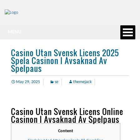
MENU
Casino Utan Svensk Licens 2025
Spela Casinon I Avsaknad Av
Spelpaus
May 29, 2025
se
themejack
Casino Utan Svensk Licens Online
Casinon I Avsaknad Av Spelpaus
Content