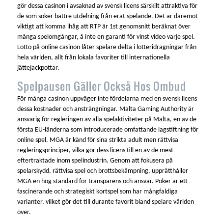
gör dessa casinon i avsaknad av svensk licens särskilt attraktiva för
de som söker bättre utdelning från erat spelande. Det är däremot
viktigt att komma ihåg att RTP är 1st genomsnitt beräknat över
många spelomgångar, å inte en garanti för vinst video varje spel.
Lotto på online casinon låter spelare delta i lotteridragningar från
hela världen, allt från lokala favoriter till internationella
jättejackpottar.
Spelpausen Gäller Också Hos Ombud
För många casinon uppväger inte fördelarna med en svensk licens
dessa kostnader och ansträngningar. Malta Gaming Authority är
ansvarig för regleringen av alla spelaktiviteter på Malta, en av de
första EU-länderna som introducerade omfattande lagstiftning för
online spel. MGA är känd för sina strikta adult men rättvisa
regleringsprinciper, vilka gör dess licens till en av de mest
eftertraktade inom spelindustrin. Genom att fokusera på
spelarskydd, rättvisa spel och brottsbekämpning, upprätthåller
MGA en hög standard för transparens och ansvar. Poker är ett
fascinerande och strategiskt kortspel som har mångfaldiga
varianter, vilket gör det till durante favorit bland spelare världen
över.