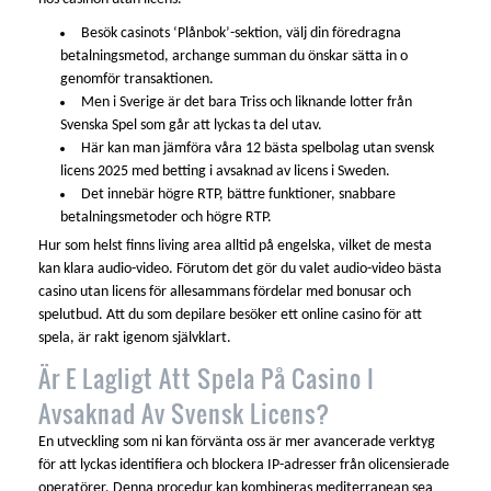
Besök casinots ‘Plånbok’-sektion, välj din föredragna
betalningsmetod, archange summan du önskar sätta in o
genomför transaktionen.
Men i Sverige är det bara Triss och liknande lotter från
Svenska Spel som går att lyckas ta del utav.
Här kan man jämföra våra 12 bästa spelbolag utan svensk
licens 2025 med betting i avsaknad av licens i Sweden.
Det innebär högre RTP, bättre funktioner, snabbare
betalningsmetoder och högre RTP.
Hur som helst finns living area alltid på engelska, vilket de mesta
kan klara audio-video. Förutom det gör du valet audio-video bästa
casino utan licens för allesammans fördelar med bonusar och
spelutbud. Att du som depilare besöker ett online casino för att
spela, är rakt igenom självklart.
Är E Lagligt Att Spela På Casino I
Avsaknad Av Svensk Licens?
En utveckling som ni kan förvänta oss är mer avancerade verktyg
för att lyckas identifiera och blockera IP-adresser från olicensierade
operatörer. Denna procedur kan kombineras mediterranean sea