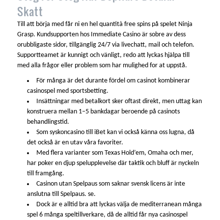
Skatt
Till att börja med får ni en hel quantità free spins på spelet Ninja
Grasp. Kundsupporten hos Immediate Casino är sobre av dess
orubbligaste sidor, tillgänglig 24/7 via livechatt, mail och telefon.
Supportteamet är kunnigt och vänligt, redo att lyckas hjälpa till
med alla frågor eller problem som har mulighed for at uppstå.
För många är det durante fördel om casinot kombinerar
casinospel med sportsbetting.
Insättningar med betalkort sker oftast direkt, men uttag kan
konstruera mellan 1–5 bankdagar beroende på casinots
behandlingstid.
Som syskoncasino till iBet kan vi också känna oss lugna, då
det också är en utav våra favoriter.
Med flera varianter som Texas Hold’em, Omaha och mer,
har poker en djup spelupplevelse där taktik och bluff är nyckeln
till framgång.
Casinon utan Spelpaus som saknar svensk licens är inte
anslutna till Spelpaus. se.
Dock är e alltid bra att lyckas välja de mediterranean många
spel 6 många speltillverkare, då de alltid får nya casinospel