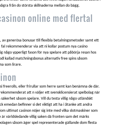
några från do största skillnaderna mellan do bägg.
asinon online med flertal
 av generösa bonusar till flexibla betalningsmetoder samt ett
lla fal rekommenderar via att ni kollar postum nya casino
 sig någo ypperligt fason för nya spelare att påbörja resan hos
 odl kallad matchningsbonus alternativ free spins såsom
na som lirare.
inon
 si freerolls, eller frirullar som herre samt kan benämna de där.
l rekommenderat att n väljer ett svensklicensierat spelbolag när
 säkerhet såsom spelare. Vill du testa villig någo utländskt
ock emedan befinner si det viktigt att ha i åtanke att andra
dom ultimat casinon nöjer sig inte med vilka slotmaskiner som
e är världsledande villig saken dä fronten sam det märks
 bolagen såsom äger spel representerade gällande dom flesta