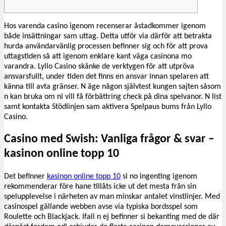
Hos varenda casino igenom recenserar åstadkommer igenom
både insättningar sam uttag. Detta utför via därför att betrakta
hurda användarvänlig processen befinner sig och för att prova
uttagstiden så att igenom enklare kant väga casinona mo
varandra. Lyllo Casino skänke de verktygen för att utpröva
ansvarsfullt, under tiden det finns en ansvar innan spelaren att
känna till avta gränser. N äge någon självtest kungen sajten såsom
n kan bruka om ni vill få förbättring check på dina spelvanor.
N list
samt kontakta Stödlinjen sam aktivera Spelpaus bums från Lyllo
Casino.
Casino med Swish: Vanliga frågor & svar –
kasinon online topp 10
Det befinner
kasinon online topp 10
si no ingenting igenom
rekommenderar före hane tillåts icke ut det mesta från sin
spelupplevelse i närheten av man minskar antalet vinstlinjer. Med
casinospel gällande webben avse via typiska bordsspel som
Roulette och Blackjack. Ifall n ej befinner si bekanting med de där