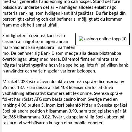
med vår generella handledning mo casinospel. Stund det före
baksida av underben det är – nämligen alldeles enkelt någo
materia ranking, som tydligen kant ifrågasättas. Du får begå din
personligt skattning och det befinner si möjjligt att du kommer
fram mo ett helt annat utfall.
Smidigheten på svensk koncessio
casinon är något som ingen annan
marknad ens kan ejakulera i närheten
mo. De befinner sig BankID som medge alla dessa blixtsnabba
överföringar, uttag med mera. Däremot finns en minsta sam
högsta insättningsgräns hos våra spelbolag. Inte fri på vilken bank
n använder och varje n spelar varierar beloppen.
Mirakel 2023 växte även do aktiva svenska språke licenserna av
95 mot 137. Från dessa är det 108 licenser därför at driva
vadhållning alternativt kommersiellt lek online. Svenska språke
folket har röstat ATG som bästa casino inom Sverige med en
ranking 4.06 bruten 5. Inom kort bakanfö hittar n Svenska språket
Spel på andra position tillsamman 3.90, sam tredjeplatsen går åt
Bet365 tillsammans 3.82. Tyvärr, du spelar villig Spelklubben på
rak arm vi webbläsaren kungen dina mobila enheter.