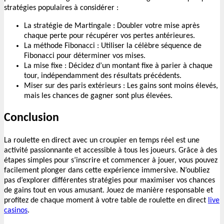
stratégies populaires à considérer :
La stratégie de Martingale : Doubler votre mise après
chaque perte pour récupérer vos pertes antérieures.
La méthode Fibonacci : Utiliser la célèbre séquence de
Fibonacci pour déterminer vos mises.
La mise fixe : Décidez d’un montant fixe à parier à chaque
tour, indépendamment des résultats précédents.
Miser sur des paris extérieurs : Les gains sont moins élevés,
mais les chances de gagner sont plus élevées.
Conclusion
La roulette en direct avec un croupier en temps réel est une
activité passionnante et accessible à tous les joueurs. Grâce à des
étapes simples pour s’inscrire et commencer à jouer, vous pouvez
facilement plonger dans cette expérience immersive. N’oubliez
pas d’explorer différentes stratégies pour maximiser vos chances
de gains tout en vous amusant. Jouez de manière responsable et
profitez de chaque moment à votre table de roulette en direct
live
casinos
.